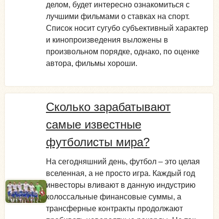
делом, будет интересно ознакомиться с
лучшими фильмами о ставках на спорт.
Список носит сугубо субъективный характер
и кинопроизведения выложены в
произвольном порядке, однако, по оценке
автора, фильмы хороши.
Сколько зарабатывают
самые известные
футболисты мира?
На сегодняшний день, футбол – это целая
вселенная, а не просто игра. Каждый год
инвесторы вливают в данную индустрию
колоссальные финансовые суммы, а
трансферные контракты продолжают