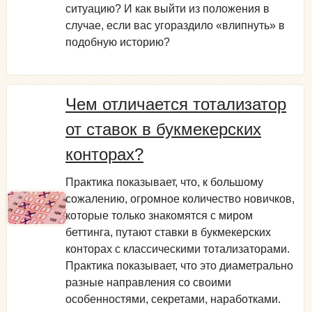
ситуацию? И как выйти из положения в
случае, если вас угораздило «влипнуть» в
подобную историю?
Чем отличается тотализатор
от ставок в букмекерских
конторах?
Практика показывает, что, к большому
сожалению, огромное количество новичков,
которые только знакомятся с миром
беттинга, путают ставки в букмекерских
конторах с классическими тотализаторами.
Практика показывает, что это диаметрально
разные направления со своими
особенностями, секретами, наработками.