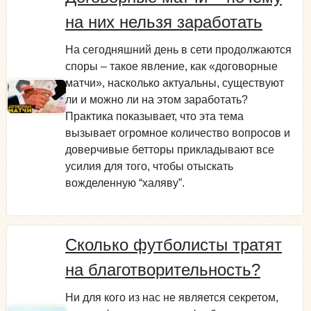
на них нельзя заработать
На сегодняшний день в сети продолжаются
споры – такое явление, как «договорные
матчи», насколько актуальны, существуют
ли и можно ли на этом заработать?
Практика показывает, что эта тема
вызывает огромное количество вопросов и
доверчивые бетторы прикладывают все
усилия для того, чтобы отыскать
вожделенную “халяву”.
Сколько футболисты тратят
на благотворительность?
Ни для кого из нас не является секретом,