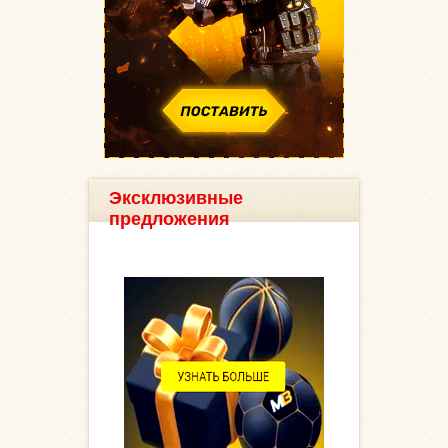
Эксклюзивные
предложения