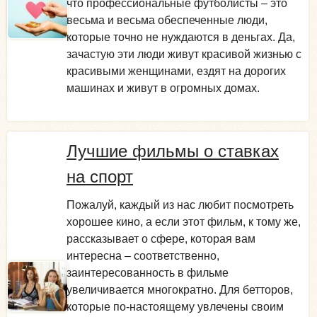
что профессиональные футболисты – это
весьма и весьма обеспеченные люди,
которые точно не нуждаются в деньгах. Да,
зачастую эти люди живут красивой жизнью с
красивыми женщинами, ездят на дорогих
машинах и живут в огромных домах.
Лучшие фильмы о ставках
на спорт
Пожалуй, каждый из нас любит посмотреть
хорошее кино, а если этот фильм, к тому же,
рассказывает о сфере, которая вам
интересна – соответственно,
заинтересованность в фильме
увеличивается многократно. Для бетторов,
которые по-настоящему увлечены своим