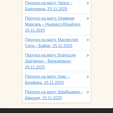
Прогноз на матч: Челси –
>
Барселона, 25.11.2025
Прогноз на матч: Олимпик
>
Марсель – Ньюкасл Юнайтед,
25.11.2025
Прогноз на матч: Манчестер
>
Сити – Байер, 25.11.2025
Прогноз на матч: Боруссия
>
Дортмунд – Вильярреал,
25.11.2025
Прогноз на матч: Аякс –
>
Бенфика, 25.11.2025
Прогноз на матч: Швейцария –
>
Швеция, 15.11.2025