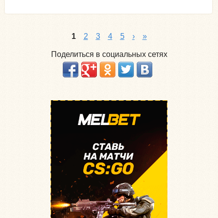
1
2
3
4
5
›
»
Поделиться в социальных сетях