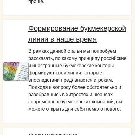
проще.
Формирование букмекерской
линии в наше время
В рамках данной статьи мы попробуем
рассказать, по какому принципу российские
и иностранные букмекерские конторы
формируют свои линии, которые
впоследствии предлагаются игрокам.
Подходя к вопросу более обстоятельно и
разобравшись в хитростях и нюансах
современных букмекерских компаний, вы
можете открыть для себя немало нового.