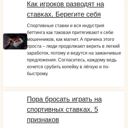
Как игроков разводят на
ставках. Берегите себя
Спортивные ставки и вся индустрия
беттинга как таковая притягивают к себе
мошенников, как магнит. А причина этого
проста – люди продолжают верить в легкий
заработок, потому и ведутся на заманчивые
предложения. Согласитесь, каждому ведь
хочется срубить копейку в лёгкую и по-
быстрому.
Пора бросать играть на
спортивных ставках. 5
признаков