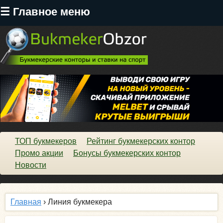
Перейти
☰ Главное меню
к
основному
содержанию
ТОП букмекеров
Рейтинг букмекерских контор
Промо акции
Бонусы букмекерских контор
Новости
Главная
› Линия букмекера