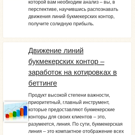
которой вам необходим анализ – вы, в
перспективе, научившись распознавать
движения линий букмекерских контор,
получите солидную прибыль.
Движение линий
букмекерских контор –
заработок на котировках в
беттинге
Продукт высокой степени важности,
приоритетный, главный инструмент,
которые предоставляют букмекерские
конторы для своих клиентов – это,
разумеется, линия. По сути, букмекерская
линия – это компактное отображение всех