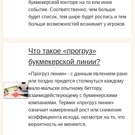
букмекерской конторе на то или иное
событие. Соответственно, чем больше
будет список, тем шире будет роспись и тем
больше возможностей возникает у игроков
Что такое «прогруз»
букмекерской линии?
«Прогруз линии» - с данным явлением рано
или поздно придется столкнуться каждому
мало-мальски опытному беттору,
взаимодействующему с букмекерскими
компаниями. Термин «прогруз линии»
означает намеренный рост или снижение
коэффициента исхода, несмотря на то, что
вероятность не меняется.