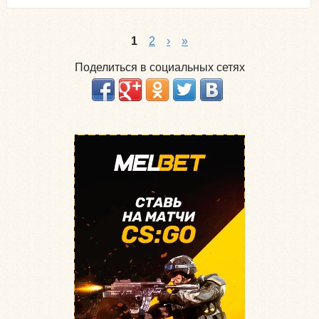
1
2
›
»
Поделиться в социальных сетях