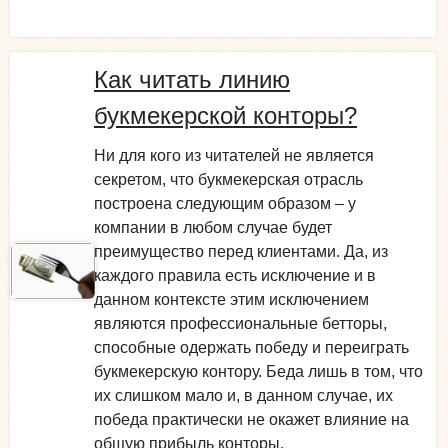
Как читать линию
букмекерской конторы?
Ни для кого из читателей не является
секретом, что букмекерская отрасль
построена следующим образом – у
компании в любом случае будет
преимущество перед клиентами. Да, из
каждого правила есть исключение и в
данном контексте этим исключением
являются профессиональные бетторы,
способные одержать победу и переиграть
букмекерскую контору. Беда лишь в том, что
их слишком мало и, в данном случае, их
победа практически не окажет влияние на
общую прибыль конторы.