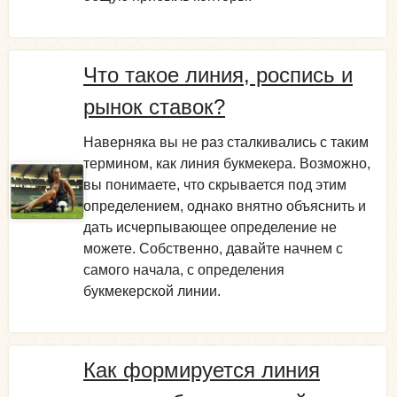
Что такое линия, роспись и
рынок ставок?
Наверняка вы не раз сталкивались с таким
термином, как линия букмекера. Возможно,
вы понимаете, что скрывается под этим
определением, однако внятно объяснить и
дать исчерпывающее определение не
можете. Собственно, давайте начнем с
самого начала, с определения
букмекерской линии.
Как формируется линия