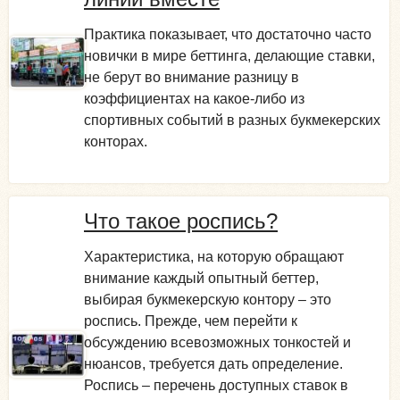
Практика показывает, что достаточно часто
новички в мире беттинга, делающие ставки,
не берут во внимание разницу в
коэффициентах на какое-либо из
спортивных событий в разных букмекерских
конторах.
Что такое роспись?
Характеристика, на которую обращают
внимание каждый опытный беттер,
выбирая букмекерскую контору – это
роспись. Прежде, чем перейти к
обсуждению всевозможных тонкостей и
нюансов, требуется дать определение.
Роспись – перечень доступных ставок в