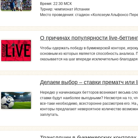
Время: 22:30 МСК
Турнир: чемпионат Испании
Место проведения: стадион «Колозеум Альфонсо Пер
О причинах популярности live-беттин
Чтобы одержать победу в букмекерской конторе, игрок
основным из которых является способность анализа. П
оказывается на шаг впереди исключительно благодаря
Делаем выбор – ставки прематч или l
Нередко у начинающих бетторов возникает весьма слож
ставки будут наиболее выгодными? Несмотря на то, чт
все-таки необходимо, всесторонне рассмотрев его. На
конторы предлагают невероятное количество возможно
заплутать.
Трансляции в букмекерских конторах