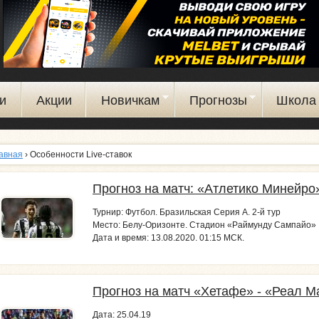
Перейти
к
основному
содержанию
и
Акции
Новичкам
Прогнозы
Школа 
авная
› Особенности Live-ставок
Прогноз на матч: «Атлетико Минейро»
Турнир: Футбол. Бразильская Серия А. 2-й тур
Место: Белу-Оризонте. Стадион «Раймунду Сампайо»
Дата и время: 13.08.2020. 01:15 МСК.
Прогноз на матч «Хетафе» - «Реал М
Дата: 25.04.19