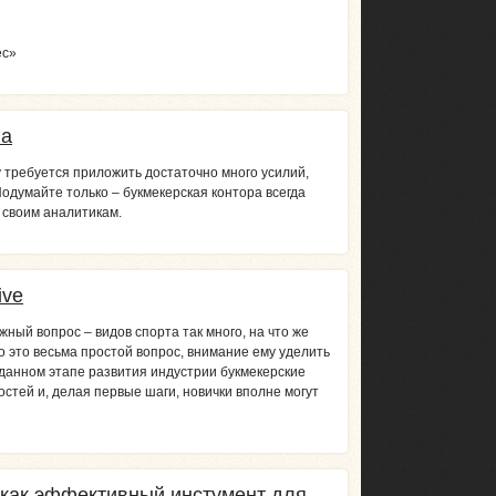
ес»
га
у требуется приложить достаточно много усилий,
одумайте только – букмекерская контора всегда
 своим аналитикам.
ive
ный вопрос – видов спорта так много, на что же
о это весьма простой вопрос, внимание ему уделить
 данном этапе развития индустрии букмекерские
стей и, делая первые шаги, новички вполне могут
 как эффективный инстумент для