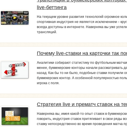
live-беттинга
На текущем уровне развития технологий огромное кол
спортивная индустрия не является исключением – кр
всегда доступны в интернете. Наверняка вы уже успе
трансляций.
Почему live-ставки на карточки так 
Аналитики собирают статистику по футбольным матчам
менее, букмекерские конторы начали рассматривать д
назад. Как бы то ни было, подобные ставки получили 
букмекерских контор. А особенной популярностью поль
игрока с поля.
Стратегия live и прематч ставок на т
Наверняка вы, имея какой-то опыт ставок в букмекерски
говорить, индустрия ставок притягивает в свои ряды 
ставку непосредственно во время проведения матча пр