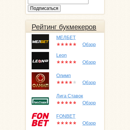
Рейтинг букмекеров
МЕЛБЕТ
Обзор
Leon
Обзор
Олимп
Обзор
Лига Ставок
Обзор
FONBET
Обзор