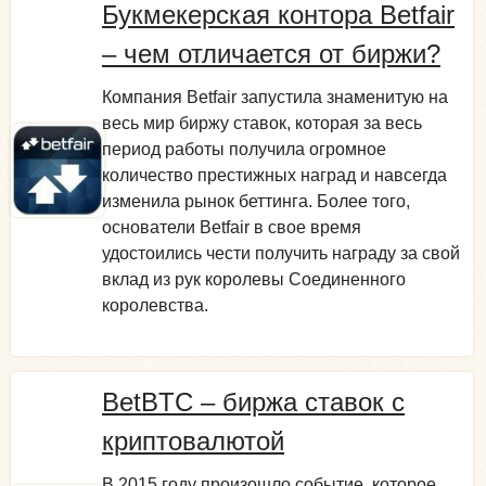
Букмекерская контора Betfair
– чем отличается от биржи?
Компания Betfair запустила знаменитую на
весь мир биржу ставок, которая за весь
период работы получила огромное
количество престижных наград и навсегда
изменила рынок беттинга. Более того,
основатели Betfair в свое время
удостоились чести получить награду за свой
вклад из рук королевы Соединенного
королевства.
BetBTC – биржа ставок с
криптовалютой
В 2015 году произошло событие, которое