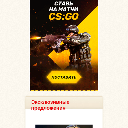
Эксклюзивные
предложения