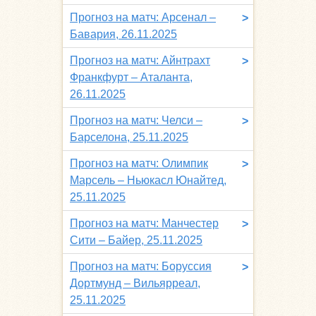
Прогноз на матч: Арсенал –
>
Бавария, 26.11.2025
Прогноз на матч: Айнтрахт
>
Франкфурт – Аталанта,
26.11.2025
Прогноз на матч: Челси –
>
Барселона, 25.11.2025
Прогноз на матч: Олимпик
>
Марсель – Ньюкасл Юнайтед,
25.11.2025
Прогноз на матч: Манчестер
>
Сити – Байер, 25.11.2025
Прогноз на матч: Боруссия
>
Дортмунд – Вильярреал,
25.11.2025