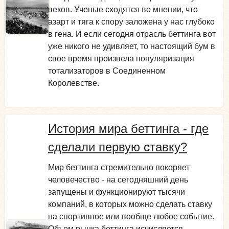
веков. Ученые сходятся во мнении, что
азарт и тяга к спору заложена у нас глубоко
в гена. И если сегодня отрасль беттинга вот
уже никого не удивляет, то настоящий бум в
свое время произвела популяризация
тотализаторов в Соединенном
Королевстве.
История мира беттинга - где
сделали первую ставку?
Мир беттинга стремительно покоряет
человечество - на сегодняшний день
запущены и функционируют тысячи
компаний, в которых можно сделать ставку
на спортивное или вообще любое событие.
Объем рынка беттинга исчисляется