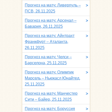
Прогноз на матч: Ливерпуль –
>
ПСВ, 26.11.2025
Прогноз на матч: Арсенал –
>
Бавария, 26.11.2025
Прогноз на матч: Айнтрахт
>
Франкфурт – Аталанта,
26.11.2025
Прогноз на матч: Челси –
>
Барселона, 25.11.2025
Прогноз на матч: Олимпик
>
Марсель – Ньюкасл Юнайтед,
25.11.2025
Прогноз на матч: Манчестер
>
Сити – Байер, 25.11.2025
Прогноз на матч: Боруссия
>