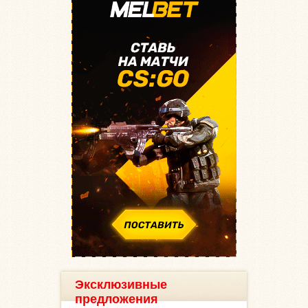
Эксклюзивные
предложения