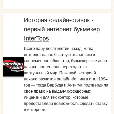
История онлайн-ставок -
первый интернет букмекер
InterTops
Всего пару десятилетий назад, когда
интернет начал быструю экспансию в
современное общество, букмекерское дело
начало постепенно переходить в
виртуальный мир. Пожалуй, историей
начала развития онлайн-беттинга стал 1994
год — тогда Барбуда и Антигуа подтвердили
свое право на выдачу оффшорных
лицензий для тех контор, которые
предоставляли возможность сделать ставку
в интернете.