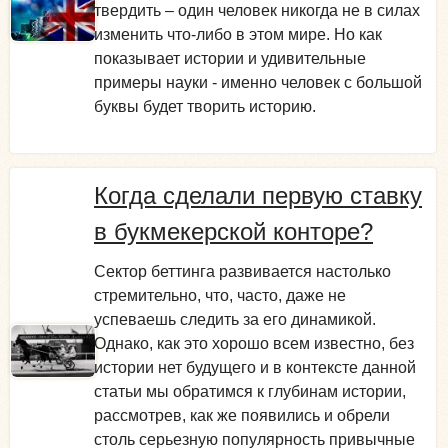
твердить – один человек никогда не в силах
изменить что-либо в этом мире. Но как
показывает истории и удивительные
примеры науки - именно человек с большой
буквы будет творить историю.
Когда сделали первую ставку
в букмекерской конторе?
Сектор беттинга развивается настолько
стремительно, что, часто, даже не
успеваешь следить за его динамикой.
Однако, как это хорошо всем известно, без
истории нет будущего и в контексте данной
статьи мы обратимся к глубинам истории,
рассмотрев, как же появились и обрели
столь серьезную популярность привычные