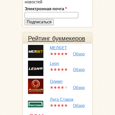
новостей
Электронная почта
*
Рейтинг букмекеров
МЕЛБЕТ
Обзор
Leon
Обзор
Олимп
Обзор
Лига Ставок
Обзор