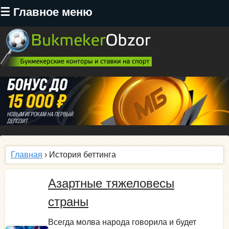
Перейти
☰ Главное меню
к
основному
содержанию
Главная
› История беттинга
Азартные тяжеловесы
страны
Всегда молва народа говорила и будет