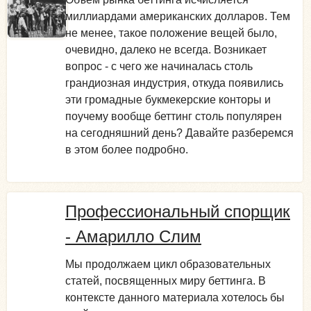
миллиардами американских долларов. Тем
не менее, такое положение вещей было,
очевидно, далеко не всегда. Возникает
вопрос - с чего же начиналась столь
грандиозная индустрия, откуда появились
эти громадные букмекерские конторы и
поучему вообще беттинг столь популярен
на сегодняшний день? Давайте разберемся
в этом более подробно.
Профессиональный спорщик
- Амарилло Слим
Мы продолжаем цикл образовательных
статей, посвященных миру беттинга. В
контексте данного материала хотелось бы