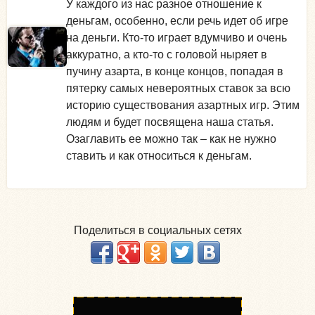
У каждого из нас разное отношение к
деньгам, особенно, если речь идет об игре
на деньги. Кто-то играет вдумчиво и очень
аккуратно, а кто-то с головой ныряет в
пучину азарта, в конце концов, попадая в
пятерку самых невероятных ставок за всю
историю существования азартных игр. Этим
людям и будет посвящена наша статья.
Озаглавить ее можно так – как не нужно
ставить и как относиться к деньгам.
Поделиться в социальных сетях