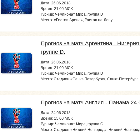
Дата: 26.06.2018
Время: 21:00 МСК
Турнир: Чемпионат Мира, группа D
Место: «Ростов-Арена», Ростов-на-Дону.
Прогноз на матч Аргентина - Нигерия
группе D.
Дата: 26.06.2018
Время: 21:00 МСК
Турнир: Чемпионат Мира, группа D
Место: Стадион «Санкт-Петербург», Санкт-Петербург.
Прогноз на матч Англия - Панама 24.0
Дата: 24.06.2018
Время: 15:00 МСК
Турнир: Чемпионат Мира, группа G
Место: Стадион «Нижний Новгород», Нижний Новгород