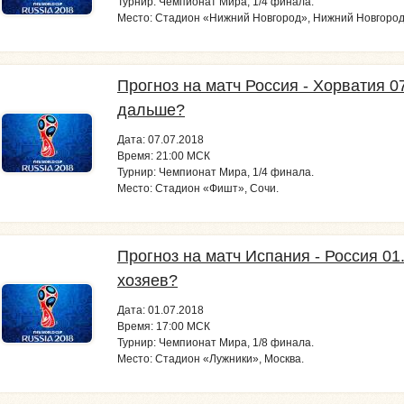
Турнир: Чемпионат Мира, 1/4 финала.
Место: Стадион «Нижний Новгород», Нижний Новгород
Прогноз на матч Россия - Хорватия 0
дальше?
Дата: 07.07.2018
Время: 21:00 МСК
Турнир: Чемпионат Мира, 1/4 финала.
Место: Стадион «Фишт», Сочи.
Прогноз на матч Испания - Россия 0
хозяев?
Дата: 01.07.2018
Время: 17:00 МСК
Турнир: Чемпионат Мира, 1/8 финала.
Место: Стадион «Лужники», Москва.