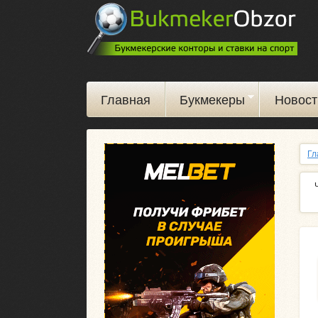
Главная
Букмекеры
Новост
Гл