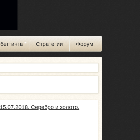
беттинга
Стратегии
Форум
15.07.2018. Серебро и золото.