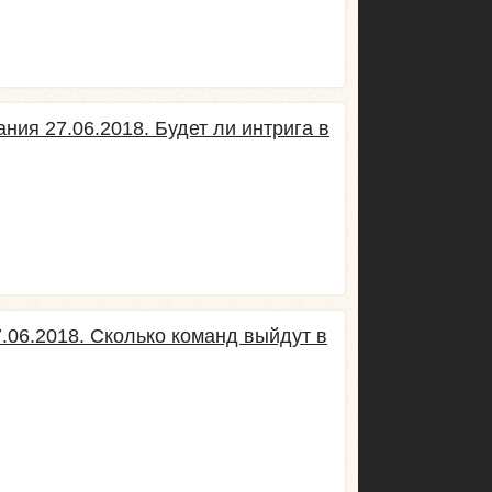
ния 27.06.2018. Будет ли интрига в
.06.2018. Сколько команд выйдут в