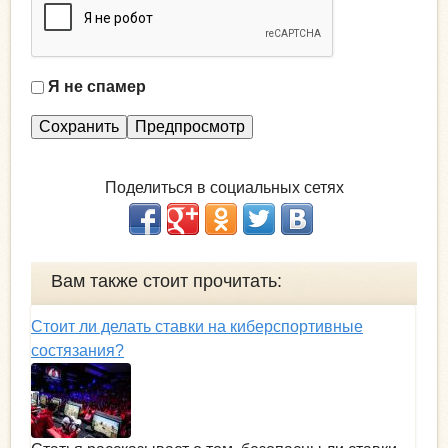
Я не спамер
Я
с
п
а
Поделиться в социальных сетях
м
е
р
Вам также стоит прочитать:
Стоит ли делать ставки на киберспортивные
состязания?