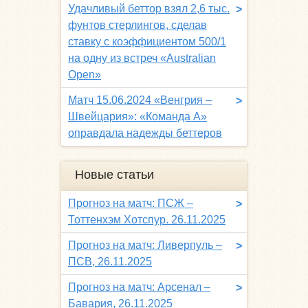
Удачливый беттор взял 2,6 тыс.
>
фунтов стерлингов, сделав
ставку с коэффициентом 500/1
на одну из встреч «Australian
Open»
Матч 15.06.2024 «Венгрия –
>
Швейцария»: «Команда A»
оправдала надежды беттеров
Новые статьи
Прогноз на матч: ПСЖ –
>
Тоттенхэм Хотспур. 26.11.2025
Прогноз на матч: Ливерпуль –
>
ПСВ, 26.11.2025
Прогноз на матч: Арсенал –
>
Бавария, 26.11.2025