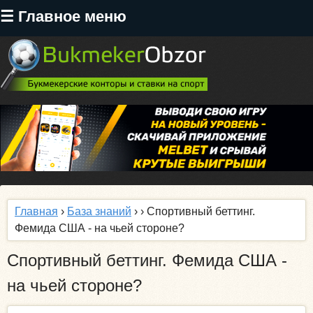
Перейти
☰ Главное меню
к
основному
содержанию
Главная
›
База знаний
›
› Спортивный беттинг.
Фемида США - на чьей стороне?
Спортивный беттинг. Фемида США -
на чьей стороне?