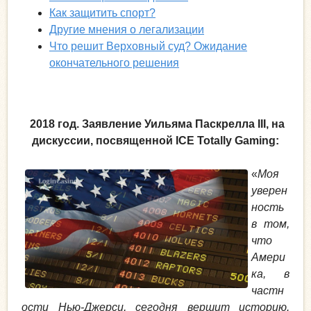
Как защитить спорт?
Другие мнения о легализации
Что решит Верховный суд? Ожидание
окончательного решения
2018 год. Заявление Уильяма Паскрелла III, на
дискуссии, посвященной ICE Totally Gaming:
«
Моя
уверен
ность
в том,
что
Амери
ка, в
частн
ости Нью-Джерси, сегодня вершит историю.