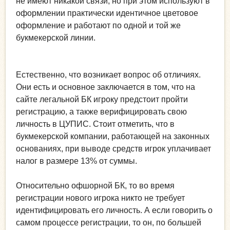
не имеют никакой связи, но при этом используют в
оформлении практически идентичное цветовое
оформление и работают по одной и той же
букмекерской линии.
Естественно, что возникает вопрос об отличиях.
Они есть и основное заключается в том, что на
сайте легальной БК игроку предстоит пройти
регистрацию, а также верифицировать свою
личность в ЦУПИС. Стоит отметить, что в
букмекерской компании, работающей на законных
основаниях, при выводе средств игрок уплачивает
налог в размере 13% от суммы.
Относительно офшорной БК, то во время
регистрации нового игрока никто не требует
идентифицировать его личность. А если говорить о
самом процессе регистрации, то он, по большей