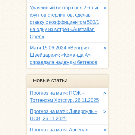
Удачливый беттор взял 2,6 тыс.
>
фунтов стерлингов, сделав
ставку с коэффициентом 500/1
на одну из встреч «Australian
Open»
Матч 15.06.2024 «Венгрия –
>
Швейцария»: «Команда A»
оправдала надежды беттеров
Новые статьи
Прогноз на матч: ПСЖ –
>
Тоттенхэм Хотспур. 26.11.2025
Прогноз на матч: Ливерпуль –
>
ПСВ, 26.11.2025
Прогноз на матч: Арсенал –
>