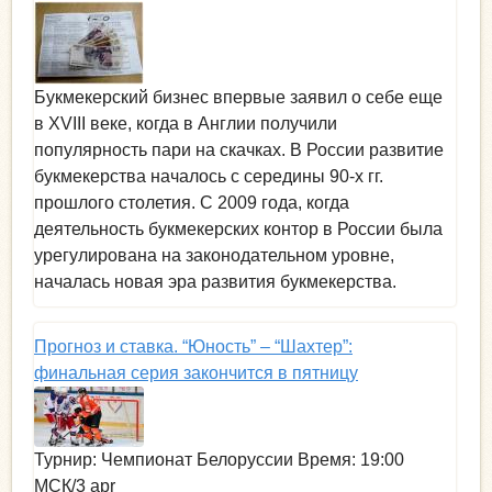
Букмекерский бизнес впервые заявил о себе еще
в XVIII веке, когда в Англии получили
популярность пари на скачках. В России развитие
букмекерства началось с середины 90-х гг.
прошлого столетия. С 2009 года, когда
деятельность букмекерских контор в России была
урегулирована на законодательном уровне,
началась новая эра развития букмекерства.
Прогноз и ставка. “Юность” – “Шахтер”:
финальная серия закончится в пятницу
Турнир: Чемпионат Белоруссии Время: 19:00
МСК/3 apr