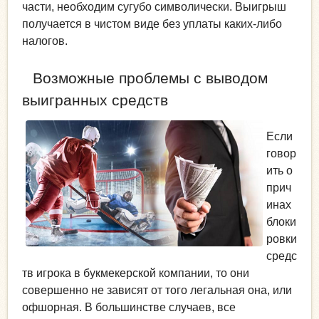
части, необходим сугубо символически. Выигрыш
получается в чистом виде без уплаты каких-либо
налогов.
Возможные проблемы с выводом
выигранных средств
Если
говор
ить о
прич
инах
блоки
ровки
средс
тв игрока в букмекерской компании, то они
совершенно не зависят от того легальная она, или
офшорная. В большинстве случаев, все