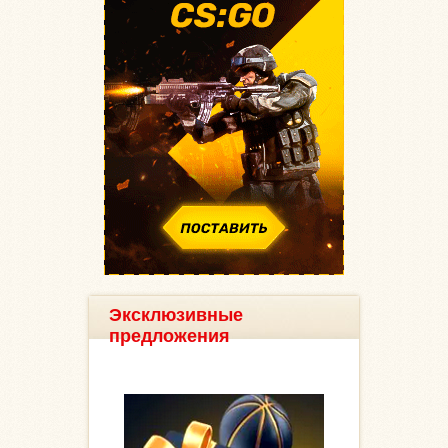
Эксклюзивные
предложения