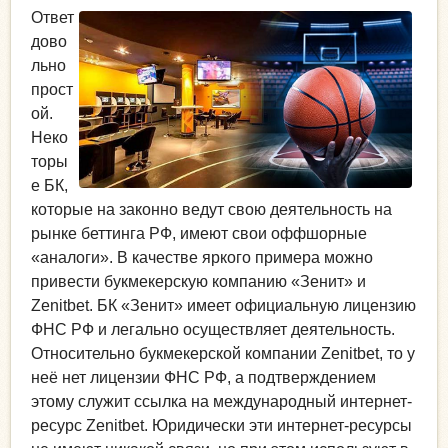
Ответ
дово
льно
прост
ой.
Неко
торы
е БК,
которые на законно ведут свою деятельность на
рынке беттинга РФ, имеют свои оффшорные
«аналоги». В качестве яркого примера можно
привести букмекерскую компанию «Зенит» и
Zenitbet. БК «Зенит» имеет официальную лицензию
ФНС РФ и легально осуществляет деятельность.
Относительно букмекерской компании Zenitbet, то у
неё нет лицензии ФНС РФ, а подтверждением
этому служит ссылка на международный интернет-
ресурс Zenitbet. Юридически эти интернет-ресурсы