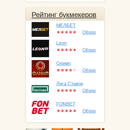
Рейтинг букмекеров
МЕЛБЕТ
Обзор
Leon
Обзор
Олимп
Обзор
Лига Ставок
Обзор
FONBET
Обзор