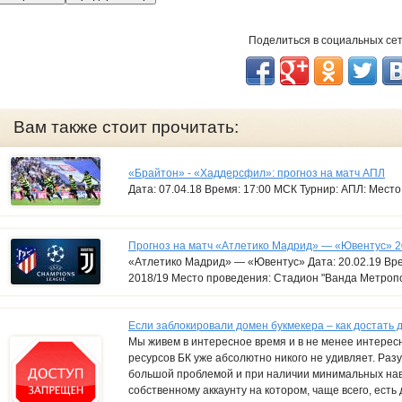
п
а
Поделиться в социальных се
м
е
р
Вам также стоит прочитать:
«Брайтон» - «Хаддерсфил»: прогноз на матч АПЛ
Дата: 07.04.18 Время: 17:00 МСК Турнир: АПЛ: Мест
Прогноз на матч «Атлетико Мадрид» — «Ювентус» 20
«Атлетико Мадрид» — «Ювентус» Дата: 20.02.19 Врем
2018/19 Место проведения: Стадион "Ванда Метроп
Если заблокировали домен букмекера – как достать д
Мы живем в интересное время и в не менее интерес
ресурсов БК уже абсолютно никого не удивляет. Раз
большой проблемой и при наличии минимальных нав
собственному аккаунту на котором, чаще всего, есть