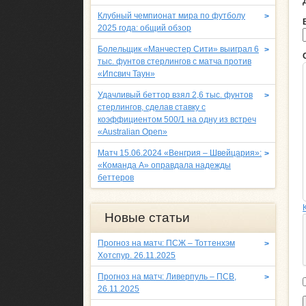
Клубный чемпионат мира по футболу
>
2025 года: общий обзор
Болельщик «Манчестер Сити» выиграл 6
>
тыс. фунтов стерлингов с матча против
«Ипсвич Таун»
Удачливый беттор взял 2,6 тыс. фунтов
>
стерлингов, сделав ставку с
коэффициентом 500/1 на одну из встреч
«Australian Open»
Матч 15.06.2024 «Венгрия – Швейцария»:
>
«Команда A» оправдала надежды
беттеров
Новые статьи
Прогноз на матч: ПСЖ – Тоттенхэм
>
Хотспур. 26.11.2025
Прогноз на матч: Ливерпуль – ПСВ,
>
26.11.2025