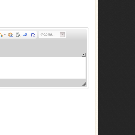
Форматирование