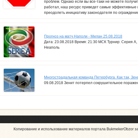
проблем. Однако если вы все-таки не можете получит
работал, наш ресурс приведет самые эффективные
преодолеть инициативу законодателя по ограждению 
Прогноз на матч Наполи - Милан 25.08.2018
Дата: 23.08.2018 Время: 21:30 МСК Турнир: Серия А
Неаполь
Многострадальная команда Петербурга. Как так, Зен
09.08.2018 Зенит потерпел сокрушительное поражен
Копирование и использование материалов портала BukmekerObzor з