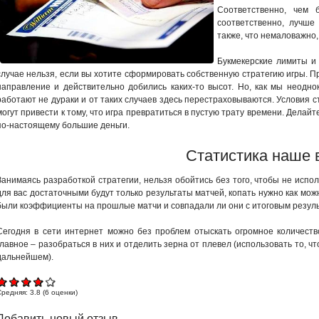
Соответственно, чем 
соответственно, лучше
также, что немаловажно,
Букмекерские лимиты и 
случае нельзя, если вы хотите сформировать собственную стратегию игры. П
направление и действительно добились каких-то высот. Но, как мы неодно
работают не дураки и от таких случаев здесь перестраховываются. Условия с
могут привести к тому, что игра превратиться в пустую трату времени. Делайт
по-настоящему большие деньги.
Статистика наше 
Занимаясь разработкой стратегии, нельзя обойтись без того, чтобы не испол
для вас достаточными будут только результаты матчей, копать нужно как можн
были коэффициенты на прошлые матчи и совпадали ли они с итоговым резуль
Сегодня в сети интернет можно без проблем отыскать огромное количеств
главное – разобраться в них и отделить зерна от плевел (использовать то, 
дальнейшем).
Средняя:
3.8
(
6
оценки)
Добавить новый отзыв