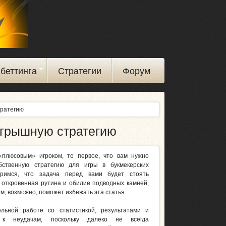
беттинга
Стратегии
Форум
тратегию
игрышную стратегию
«плюсовым» игроком, то первое, что вам нужно
бственную стратегию для игры в букмекерских
оримся, что задача перед вами будет стоять
 откровенная рутина и обилие подводных камней,
м, возможно, поможет избежать эта статья.
ельной работе со статистикой, результатами и
ь к неудачам, поскольку далеко не всегда