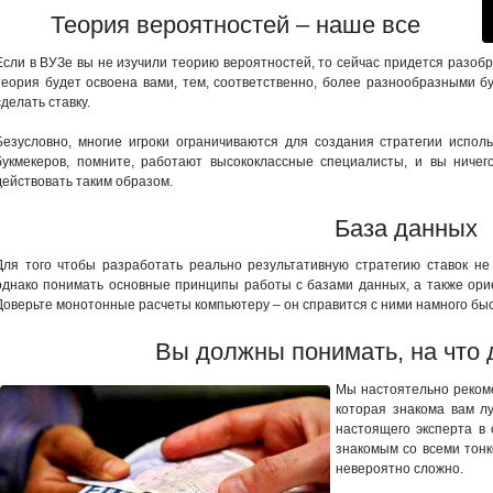
Теория вероятностей – наше все
Если в ВУЗе вы не изучили теорию вероятностей, то сейчас придется разобра
теория будет освоена вами, тем, соответственно, более разнообразными б
сделать ставку.
Безусловно, многие игроки ограничиваются для создания стратегии испо
букмекеров, помните, работают высококлассные специалисты, и вы ничег
действовать таким образом.
База данных
Для того чтобы разработать реально результативную стратегию ставок не
однако понимать основные принципы работы с базами данных, а также ори
Доверьте монотонные расчеты компьютеру – он справится с ними намного бы
Вы должны понимать, на что 
Мы настоятельно рекоме
которая знакома вам л
настоящего эксперта в 
знакомым со всеми тонк
невероятно сложно.