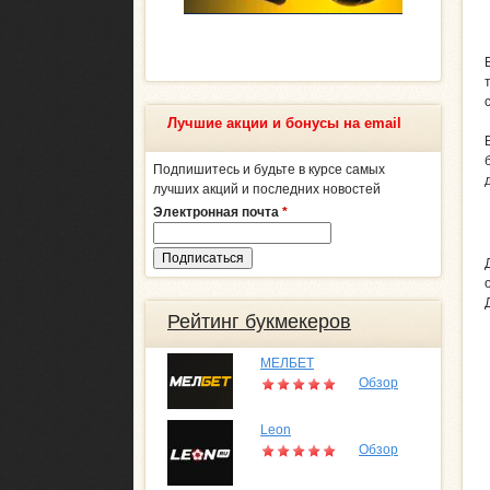
Лучшие акции и бонусы на email
Подпишитесь и будьте в курсе самых
лучших акций и последних новостей
Электронная почта
*
Рейтинг букмекеров
МЕЛБЕТ
Обзор
Leon
Обзор