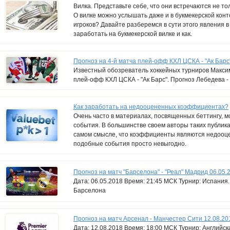
Вилка. Представьте себе, что они встречаются не тол
О вилке можно услышать даже и в букмекерской конт
игроков? Давайте разберемся в сути этого явления в
заработать на букмекерской вилке и как.
Прогноз на 4-й матча плей-офф КХЛ ЦСКА - "Ак Барс
Известный обозреватель хоккейных турниров Максим
плей-офф КХЛ ЦСКА - "Ак Барс". Прогноз Лебедева - 
Как заработать на недооцененных коэффициентах?
Очень часто в материалах, посвященных беттингу, 
события. В большинстве своем авторы таких публи
самом смысле, что коэффициенты являются недооце
подобные события просто невыгодно.
Прогноз на матч "Барселона" - "Реал" Мадрид 06.05.
Дата: 06.05.2018 Время: 21:45 МСК Турнир: Испания
Барселона
Прогноз на матч Арсенал - Манчестер Сити 12.08.20
Дата: 12.08.2018 Время: 18:00 МСК Турнир: Английск