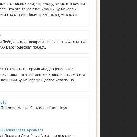
ько в столовых или, к примеру, в игре в шахматы.
оре. Что это такое в понимании букмекера и
 игре на ставки. Посмотрим так же, можно ли
"
 Лебедев спрогнозировал результаты 4-го матча
"Ак Барс" одержат победу.
можно встретить термин «недооцененные»
каций применяют термин «недооцененные» в том
ненными букмекерами и делать ставки на
2018
. Примера Место: Стадион «Камп Ноу»,
18 Новая глава Арсенала
ая Премьер-Лига, 1 тур Место проведения: