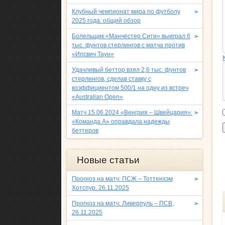
Клубный чемпионат мира по футболу
>
2025 года: общий обзор
Болельщик «Манчестер Сити» выиграл 6
>
тыс. фунтов стерлингов с матча против
«Ипсвич Таун»
Удачливый беттор взял 2,6 тыс. фунтов
>
стерлингов, сделав ставку с
коэффициентом 500/1 на одну из встреч
«Australian Open»
Матч 15.06.2024 «Венгрия – Швейцария»:
>
«Команда A» оправдала надежды
беттеров
Новые статьи
Прогноз на матч: ПСЖ – Тоттенхэм
>
Хотспур. 26.11.2025
Прогноз на матч: Ливерпуль – ПСВ,
>
26.11.2025