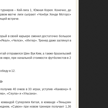
турниров – Кей-лига 1, Южная Корея. Конечно, до
ервом матче лиги сыграют «Чонбук Хенде Моторс»
ящей встрече.
торый в своей карьере сменил достаточно большое
 «Реал», «Челси», «Интер». Тренер даже заглянул в
тай отправился Шин Вук Ким, а также бразильский
в евро, при начальной стоимости футболистов в 2
обеду в 12.
»
получив 40 очков в 33 играх, уступив «Канвону» 6
бука», «Сеула» и «Ульсана».
командой Суперлиги Китая, в команде «Тяньцзин
реднем, «Сувон» при новом тренере получает 1,36