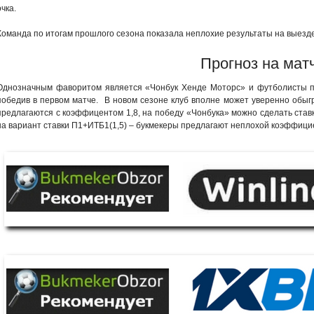
очка.
Команда по итогам прошлого сезона показала неплохие результаты на выезде,
Прогноз на мат
Однозначным фаворитом является «Чонбук Хенде Моторс» и футболисты при
победив в первом матче. В новом сезоне клуб вполне может уверенно обыгр
предлагаются с коэффицентом 1,8, на победу «Чонбука» можно сделать ставк
на вариант ставки П1+ИТБ1(1,5) – букмекеры предлагают неплохой коэффици