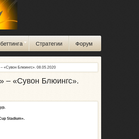
беттинга
Стратегии
Форум
 – «Сувон Блюингс». 08.05.2020
» – «Сувон Блюингс».
ур.
Cup Stadium».