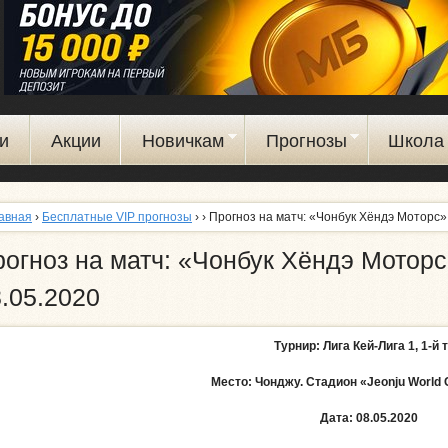
Перейти
к
основному
содержанию
и
Акции
Новичкам
Прогнозы
Школа 
авная
›
Бесплатные VIP прогнозы
›
› Прогноз на матч: «Чонбук Хёндэ Моторс»
огноз на матч: «Чонбук Хёндэ Моторс
.05.2020
Турнир: Лига Кей-Лига 1, 1-й т
Место: Чонджу. Стадион «Jeonju World 
Дата: 08.05.2020