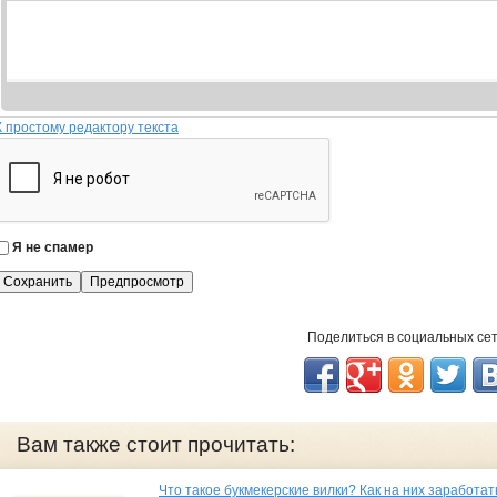
К простому редактору текста
Я не спамер
Я
с
п
а
Поделиться в социальных се
м
е
р
Вам также стоит прочитать:
Что такое букмекерские вилки? Как на них заработат