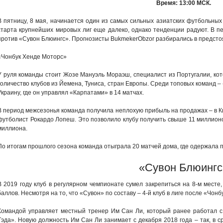
Время: 13:00 МСК.
В пятницу, 8 мая, начинается один из самых сильных азиатских футбольных 
старта крупнейших мировых лиг еще далеко, однако тенденции радуют. В п
против «Сувон Блюингс». Прогнозисты BukmekerObzor разбирались в предсто
«Чонбук Хенде Моторс»
У руля команды стоит Жозе Мануэль Мораэш, специалист из Португалии, ко
количество клубов из Йемена, Туниса, стран Европы. Среди топовых команд –
Украину, где он управлял «Карпатами» в 14 матчах.
В период межсезонья команда получила неплохую прибыль на продажах – в Ки
футболист Рокардо Лопеш. Это позволило клубу получить свыше 11 миллионо
миллиона.
По итогам прошлого сезона команда отыграла 20 матчей дома, где одержала п
«Сувон Блюингс
В 2019 году клуб в регулярном чемпионате сумел закрепиться на 8-м месте, 
баллов. Несмотря на то, что «Сувон» по составу – 4-й клуб в лиге после «Чон
Командой управляет местный тренер Им Сан Ли, который ранее работал с 
Тэда». Новую должность Им Сан Ли занимает с декабря 2018 года – так, в с