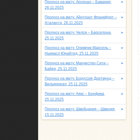
Прогноз на матч: Арсенал – Бавария,
>
26.11.2025
Прогноз на матч: Айнтрахт Франкфурт –
>
Аталанта, 26.11.2025
Прогноз на матч: Челси – Барселона,
>
25.11.2025
Прогноз на матч: Олимпик Марсель –
>
Ньюкасл Юнайтед, 25.11.2025
Прогноз на матч: Манчестер Сити –
>
Байер, 25.11.2025
Прогноз на матч: Боруссия Дортмунд –
>
Вильярреал, 25.11.2025
Прогноз на матч: Аякс – Бенфика,
>
25.11.2025
Прогноз на матч: Швейцария – Швеция,
>
15.11.2025