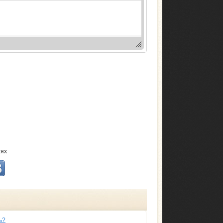
тях
ь?