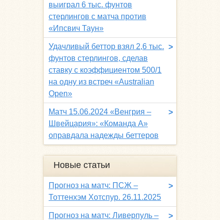
выиграл 6 тыс. фунтов
стерлингов с матча против
«Ипсвич Таун»
Удачливый беттор взял 2,6 тыс.
>
фунтов стерлингов, сделав
ставку с коэффициентом 500/1
на одну из встреч «Australian
Open»
Матч 15.06.2024 «Венгрия –
>
Швейцария»: «Команда A»
оправдала надежды беттеров
Новые статьи
Прогноз на матч: ПСЖ –
>
Тоттенхэм Хотспур. 26.11.2025
Прогноз на матч: Ливерпуль –
>