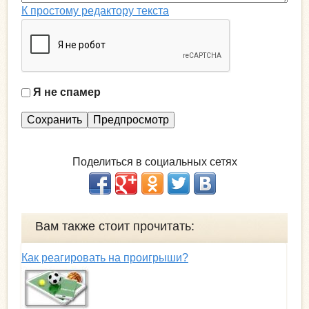
К простому редактору текста
Я не спамер
Я
с
п
а
Поделиться в социальных сетях
м
е
р
Вам также стоит прочитать:
Как реагировать на проигрыши?