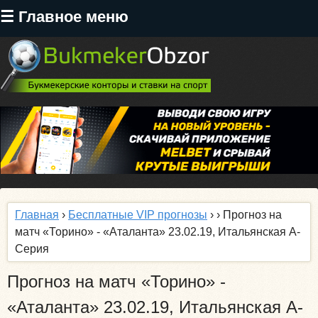
Перейти
☰ Главное меню
к
основному
содержанию
Главная
›
Бесплатные VIP прогнозы
›
› Прогноз на
матч «Торино» - «Аталанта» 23.02.19, Итальянская А-
Серия
Прогноз на матч «Торино» -
«Аталанта» 23.02.19, Итальянская А-