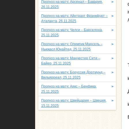
Прогноз на матч: Арсенал – Бавария,
>
26.11.2025
Прогноз на матч: Айнтрахт Франкфурт –
>
Аталанта, 26.11.2025
Прогноз на матч: Челси – Барселона,
>
25.11.2025
Прогноз на матч: Олимпик Марсель –
>
Ньюкасл Юнайтед, 25.11.2025
Прогноз на матч: Манчестер Сити –
>
Байер, 25.11.2025
Прогноз на матч: Боруссия Дортмунд –
>
Вильярреал, 25.11.2025
Прогноз на матч: Аякс – Бенфика,
>
25.11.2025
Прогноз на матч: Швейцария – Швеция,
>
15.11.2025