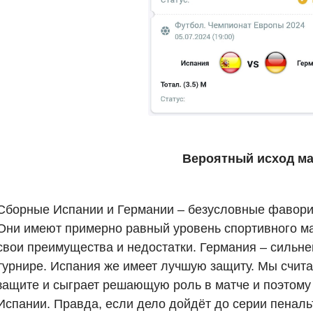
Вероятный исход ма
Сборные Испании и Германии – безусловные фавори
Они имеют примерно равный уровень спортивного ма
свои преимущества и недостатки. Германия – сильн
турнире. Испания же имеет лучшую защиту. Мы счита
защите и сыграет решающую роль в матче и поэтому
Испании. Правда, если дело дойдёт до серии пенал