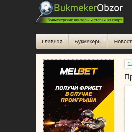
Главная
Букмекеры
Новост
Гл
Пр