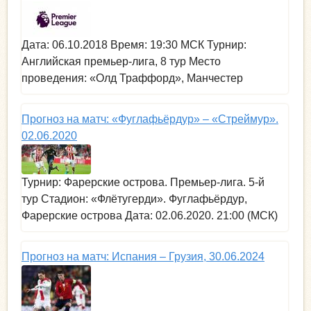
Дата: 06.10.2018 Время: 19:30 МСК Турнир:
Английская премьер-лига, 8 тур Место
проведения: «Олд Траффорд», Манчестер
Прогноз на матч: «Фуглафьёрдур» – «Стреймур».
02.06.2020
Турнир: Фарерские острова. Премьер-лига. 5-й
тур Стадион: «Флётугерди». Фуглафьёрдур,
Фарерские острова Дата: 02.06.2020. 21:00 (МСК)
Прогноз на матч: Испания – Грузия, 30.06.2024