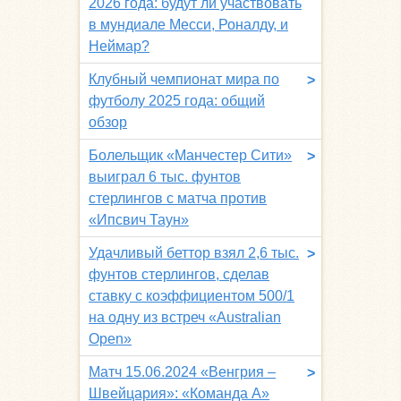
2026 года: будут ли участвовать
в мундиале Месси, Роналду, и
Неймар?
Клубный чемпионат мира по
>
футболу 2025 года: общий
обзор
Болельщик «Манчестер Сити»
>
выиграл 6 тыс. фунтов
стерлингов с матча против
«Ипсвич Таун»
Удачливый беттор взял 2,6 тыс.
>
фунтов стерлингов, сделав
ставку с коэффициентом 500/1
на одну из встреч «Australian
Open»
Матч 15.06.2024 «Венгрия –
>
Швейцария»: «Команда A»