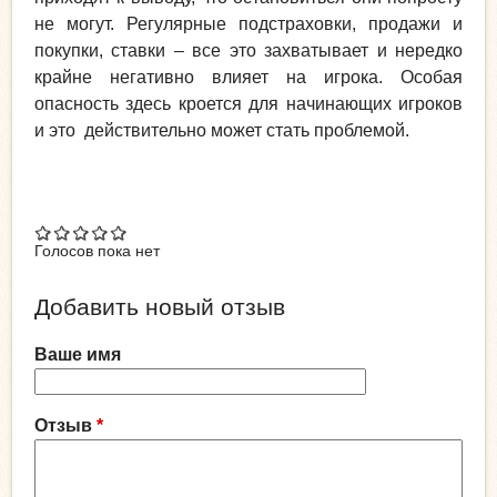
не могут. Регулярные подстраховки, продажи и
покупки, ставки – все это захватывает и нередко
крайне негативно влияет на игрока. Особая
опасность здесь кроется для начинающих игроков
и это действительно может стать проблемой.
Голосов пока нет
Добавить новый отзыв
Ваше имя
Отзыв
*