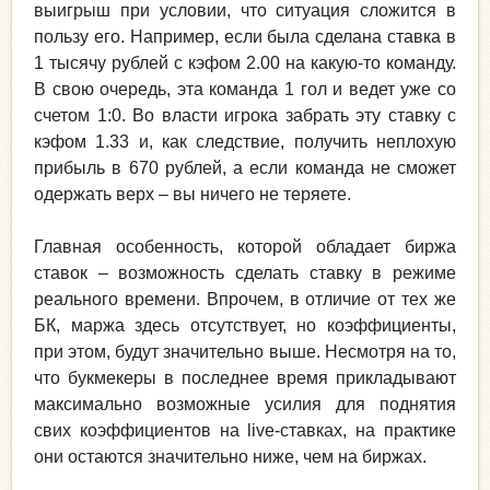
выигрыш при условии, что ситуация сложится в
пользу его. Например, если была сделана ставка в
1 тысячу рублей с кэфом 2.00 на какую-то команду.
В свою очередь, эта команда 1 гол и ведет уже со
счетом 1:0. Во власти игрока забрать эту ставку с
кэфом 1.33 и, как следствие, получить неплохую
прибыль в 670 рублей, а если команда не сможет
одержать верх – вы ничего не теряете.
Главная особенность, которой обладает биржа
ставок – возможность сделать ставку в режиме
реального времени. Впрочем, в отличие от тех же
БК, маржа здесь отсутствует, но коэффициенты,
при этом, будут значительно выше. Несмотря на то,
что букмекеры в последнее время прикладывают
максимально возможные усилия для поднятия
свих коэффициентов на live-ставках, на практике
они остаются значительно ниже, чем на биржах.