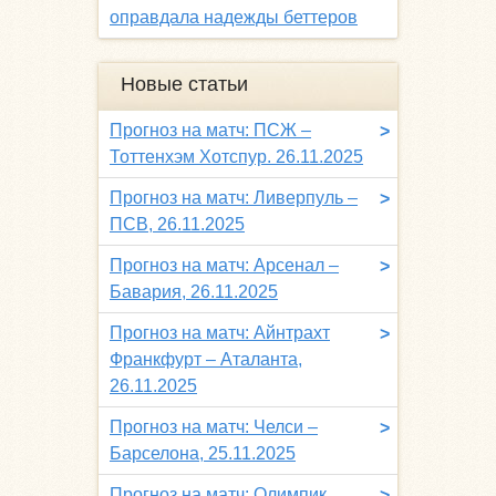
оправдала надежды беттеров
Новые статьи
Прогноз на матч: ПСЖ –
>
Тоттенхэм Хотспур. 26.11.2025
Прогноз на матч: Ливерпуль –
>
ПСВ, 26.11.2025
Прогноз на матч: Арсенал –
>
Бавария, 26.11.2025
Прогноз на матч: Айнтрахт
>
Франкфурт – Аталанта,
26.11.2025
Прогноз на матч: Челси –
>
Барселона, 25.11.2025
Прогноз на матч: Олимпик
>