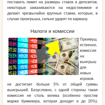
поставить лимит на размеры ставок и депозитов,
некоторые замахиваются на недостижимое и
делают чрезвычайно крупные ставки, которые, в
случае проигрыша, сильно ударят по карману.
Налоги и комиссии
Преимущ
ественно,
комиссия
на
выигрыш
для
новых
игроков
не достигает больше 5% от общей суммы
выигрышей. Безусловно, с одной стороны такая
комиссия не столь велика (особенно простив
маржи букмекера, которая доходит и до 20%).