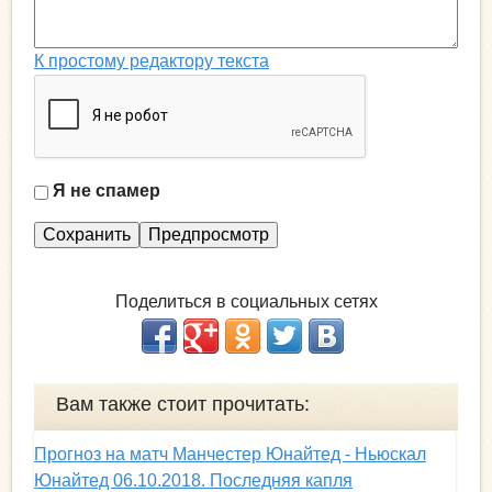
К простому редактору текста
Я не спамер
Я
с
п
а
Поделиться в социальных сетях
м
е
р
Вам также стоит прочитать:
Прогноз на матч Манчестер Юнайтед - Ньюскал
Юнайтед 06.10.2018. Последняя капля