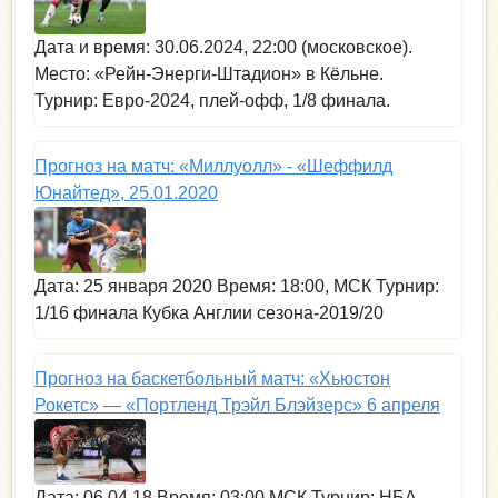
Дата и время: 30.06.2024, 22:00 (московское).
Место: «Рейн-Энерги-Штадион» в Кёльне.
Турнир: Евро-2024, плей-офф, 1/8 финала.
Прогноз на матч: «Миллуолл» - «Шеффилд
Юнайтед», 25.01.2020
Дата: 25 января 2020 Время: 18:00, МСК Турнир:
1/16 финала Кубка Англии сезона-2019/20
Прогноз на баскетбольный матч: «Хьюстон
Рокетс» — «Портленд Трэйл Блэйзерс» 6 апреля
Дата: 06.04.18 Время: 03:00 МСК Турнир: НБА