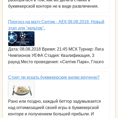
букмекерской конторе не в виде развлечения.
Прогноз на матч Селтик - АЕК 08.08.2018. Новый
этап для "кельтов".
Дата: 08.08.2018 Время: 21:45 МСК Турнир: Лига
Чемпионов УЕФА Стадия: Квалификация, 3
раунд Место проведения: «Селтик Парк», Глазго
Стоит ли искать букмекерские вилки вручную?
Рано или поздно, каждый беттор задумывается
над оптимизацией своей игры в букмекерской
конторе и получением большей прибыли. И