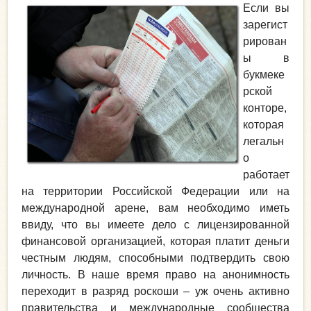
Если вы
зарегист
рирован
ы в
букмеке
рской
конторе,
которая
легальн
о
работает
на территории Российской Федерации или на
международной арене, вам необходимо иметь
ввиду, что вы имеете дело с лицензированной
финансовой организацией, которая платит деньги
честным людям, способными подтвердить свою
личность. В наше время право на анонимность
переходит в разряд роскоши – уж очень активно
правительства и международные сообщества