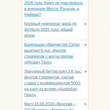
2026 года: будут ли участвовать
в мундиале Месси, Роналду, и
Неймар?
Клубный чемпионат мира по
>
футболу 2025 года: общий
обзор
Болельщик «Манчестер Сити»
>
выиграл 6 тыс. фунтов
стерлингов с матча против
«Ипсвич Таун»
Удачливый беттор взял 2,6 тыс.
>
фунтов стерлингов, сделав
ставку с коэффициентом 500/1
на одну из встреч «Australian
Open»
Матч 15.06.2024 «Венгрия –
>
Швейцария»: «Команда A»