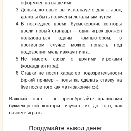
оформлен на ваше имя.
Деньги, которые вы используете для ставок,
должны быть получены легальным путем.
В последнее время букмекерские конторы
ввели новый стандарт – один игрок должен
пользоваться одним компьютером, в
противном случае можно попасть под
подозрения мультиаккаунтинга.
Не имеете связи с другими игроками
(командная игра).
Ставки не носят характер подозрительности
(яркий пример – попытка сделать ставку на
live после того как матч закончится).
Важный совет – не пренебрегайте правилами
букмекерской конторы, изучите их до того, как
начнете играть.
Продумайте вывод денег