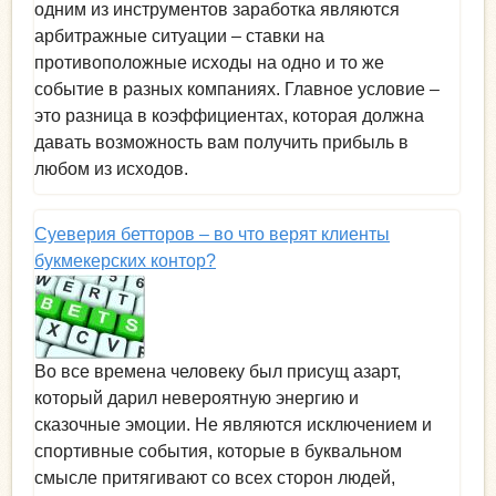
одним из инструментов заработка являются
арбитражные ситуации – ставки на
противоположные исходы на одно и то же
событие в разных компаниях. Главное условие –
это разница в коэффициентах, которая должна
давать возможность вам получить прибыль в
любом из исходов.
Суеверия бетторов – во что верят клиенты
букмекерских контор?
Во все времена человеку был присущ азарт,
который дарил невероятную энергию и
сказочные эмоции. Не являются исключением и
спортивные события, которые в буквальном
смысле притягивают со всех сторон людей,