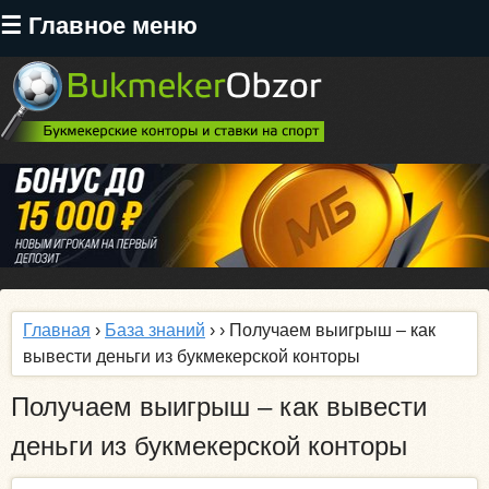
Перейти
☰ Главное меню
к
основному
содержанию
Главная
›
База знаний
›
› Получаем выигрыш – как
вывести деньги из букмекерской конторы
Получаем выигрыш – как вывести
деньги из букмекерской конторы