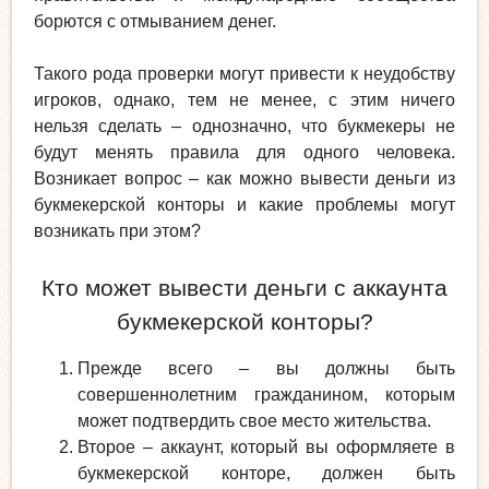
борются с отмыванием денег.
Такого рода проверки могут привести к неудобству
игроков, однако, тем не менее, с этим ничего
нельзя сделать – однозначно, что букмекеры не
будут менять правила для одного человека.
Возникает вопрос – как можно вывести деньги из
букмекерской конторы и какие проблемы могут
возникать при этом?
Кто может вывести деньги с аккаунта
букмекерской конторы?
Прежде всего – вы должны быть
совершеннолетним гражданином, которым
может подтвердить свое место жительства.
Второе – аккаунт, который вы оформляете в
букмекерской конторе, должен быть