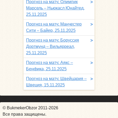
Прогноз на матч: Олимпик
>
Марсель – Ньюкасл Юнайтед,
25.11.2025
Прогноз на матч: Манчестер
>
Сити – Байер, 25.11.2025
Прогноз на матч: Боруссия
>
Дортмунд – Вильярреал,
25.11.2025
Прогноз на матч: Аякс –
>
Бенфика, 25.11.2025
Прогноз на матч: Швейцария –
>
Швеция, 15.11.2025
© BukmekerObzor 2011-2026
Все права защищены.