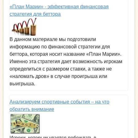
«План Марии» - эффективная финансовая
стратегия для беттора
В данном материале мы подготовили
информацию по финансовой стратегии для
беттора, которая носит название «План Марии».
Именно эта стратегия дает возможность игрокам
определиться с размером ставки, а также не
«наломать дров» в случае проигрыша или
выигрыша.
Анализируем спортивные события – на что
обратить внимание
Игроки, которым удается побеждать в