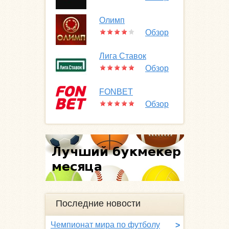
Олимп
Обзор
Лига Ставок
Обзор
FONBET
Обзор
Последние новости
Чемпионат мира по футболу
>