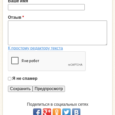
Ваше имя
Отзыв
*
К простому редактору текста
Я не спамер
Я
с
п
а
Поделиться в социальных сетях
м