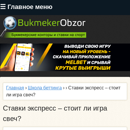
Перейти
☰ Главное меню
к
основному
содержанию
Главная
›
Школа беттинга
›
› Ставки экспресс – стоит
ли игра свеч?
Ставки экспресс – стоит ли игра
свеч?