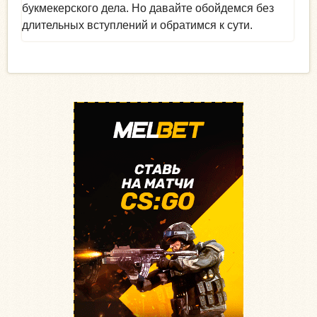
букмекерского дела. Но давайте обойдемся без
длительных вступлений и обратимся к сути.