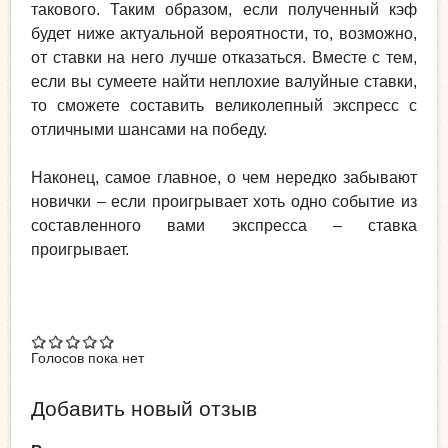
такового. Таким образом, если полученный кэф
будет ниже актуальной вероятности, то, возможно,
от ставки на него лучше отказаться. Вместе с тем,
если вы сумеете найти неплохие валуйные ставки,
то сможете составить великолепный экспресс с
отличными шансами на победу.
Наконец, самое главное, о чем нередко забывают
новички – если проигрывает хоть одно событие из
составленного вами экспресса – ставка
проигрывает.
Голосов пока нет
Добавить новый отзыв