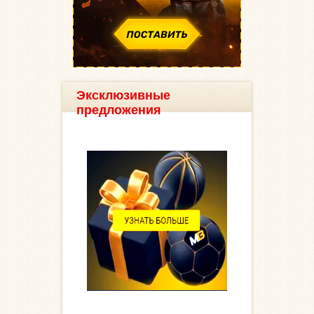
Эксклюзивные
предложения