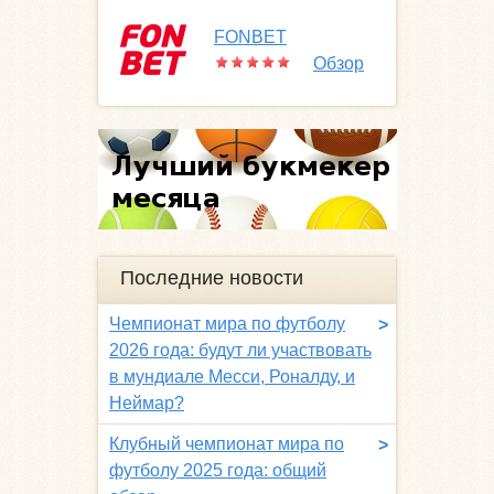
FONBET
Обзор
Последние новости
Чемпионат мира по футболу
>
2026 года: будут ли участвовать
в мундиале Месси, Роналду, и
Неймар?
Клубный чемпионат мира по
>
футболу 2025 года: общий