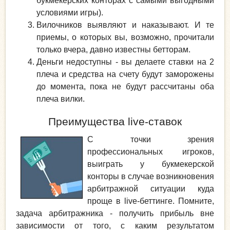
букмекерских конторах с самыми выгодными
условиями игры).
Вилочников выявляют и наказывают. И те
приемы, о которых вы, возможно, прочитали
только вчера, давно известны бетторам.
Деньги недоступны - вы делаете ставки на 2
плеча и средства на счету будут заморожены
до момента, пока не будут рассчитаны оба
плеча вилки.
Преимущества live-ставок
С точки зрения
профессиональных игроков,
выиграть у букмекерской
конторы в случае возникновения
арбитражной ситуации куда
проще в live-беттинге. Помните,
задача арбитражника - получить прибыль вне
зависимости от того, с каким результатом