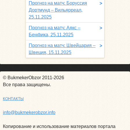
Прогноз на матч: Боруссия
>
Дортмунд – Вильярреал,
25.11.2025
Прогноз на матч: Аякс –
>
Бенфика, 25.11.2025
Прогноз на матч: Швейцария –
>
Швеция, 15.11.2025
© BukmekerObzor 2011-2026
Все права защищены.
КОНТАКТЫ
info@bukmekerobzor.info
Копирование и использование материалов портала