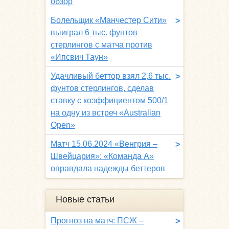
обзор
Болельщик «Манчестер Сити»
>
выиграл 6 тыс. фунтов
стерлингов с матча против
«Ипсвич Таун»
Удачливый беттор взял 2,6 тыс.
>
фунтов стерлингов, сделав
ставку с коэффициентом 500/1
на одну из встреч «Australian
Open»
Матч 15.06.2024 «Венгрия –
>
Швейцария»: «Команда A»
оправдала надежды беттеров
Новые статьи
Прогноз на матч: ПСЖ –
>