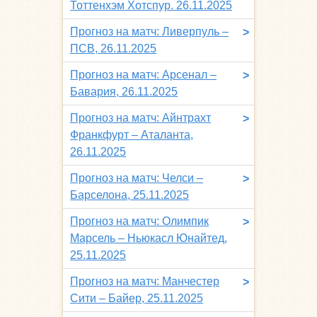
Тоттенхэм Хотспур. 26.11.2025
Прогноз на матч: Ливерпуль –
>
ПСВ, 26.11.2025
Прогноз на матч: Арсенал –
>
Бавария, 26.11.2025
Прогноз на матч: Айнтрахт
>
Франкфурт – Аталанта,
26.11.2025
Прогноз на матч: Челси –
>
Барселона, 25.11.2025
Прогноз на матч: Олимпик
>
Марсель – Ньюкасл Юнайтед,
25.11.2025
Прогноз на матч: Манчестер
>
Сити – Байер, 25.11.2025