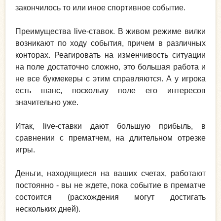
закончилось то или иное спортивное событие.
Преимущества live-ставок. В живом режиме вилки
возникают по ходу события, причем в различных
конторах. Реагировать на изменчивость ситуации
на поле достаточно сложно, это большая работа и
не все букмекеры с этим справляются. А у игрока
есть шанс, поскольку поле его интересов
значительно уже.
Итак, live-ставки дают большую прибыль, в
сравнении с прематчем, на длительном отрезке
игры.
Деньги, находящиеся на ваших счетах, работают
постоянно - вы не ждете, пока событие в прематче
состоится (расхождения могут достигать
нескольких дней).