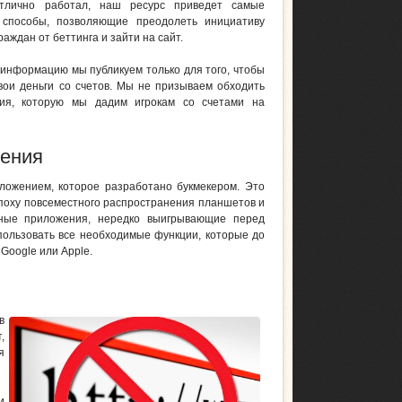
тлично работал, наш ресурс приведет самые
способы, позволяющие преодолеть инициативу
аждан от беттинга и зайти на сайт.
у информацию мы публикуем только для того, чтобы
вои деньги со счетов. Мы не призываем обходить
ция, которую мы дадим игрокам со счетами на
ения
ложением, которое разработано букмекером. Это
эпоху повсеместного распространения планшетов и
нные приложения, нередко выигрывающие перед
спользовать все необходимые функции, которые до
 Google или Apple.
в
,
я
и