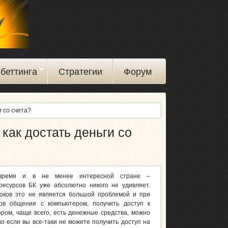
беттинга
Стратегии
Форум
и со счета?
как достать деньги со
время и в не менее интересной стране –
ресурсов БК уже абсолютно никого не удивляет.
роков это не является большой проблемой и при
ов общения с компьютером, получить доступ к
ором, чаще всего, есть денежные средства, можно
ко если вы все-таки не можете получить доступ на