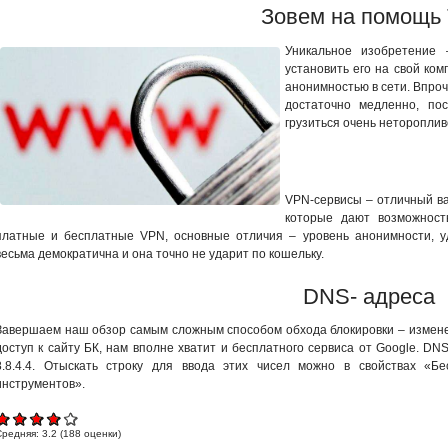
Зовем на помощь 
Уникальное изобретение 
установить его на свой ко
анонимностью в сети. Впроч
достаточно медленно, по
грузиться очень нетороплив
VPN-сервисы – отличный ва
которые дают возможност
платные и бесплатные VPN, основные отличия – уровень анонимности, у
весьма демократична и она точно не ударит по кошельку.
DNS- адреса
Завершаем наш обзор самым сложным способом обхода блокировки – измене
доступ к сайту БК, нам вполне хватит и бесплатного сервиса от Google. DNS
8.8.4.4. Отыскать строку для ввода этих чисел можно в свойствах «Б
инструментов».
Средняя:
3.2
(
188
оценки)