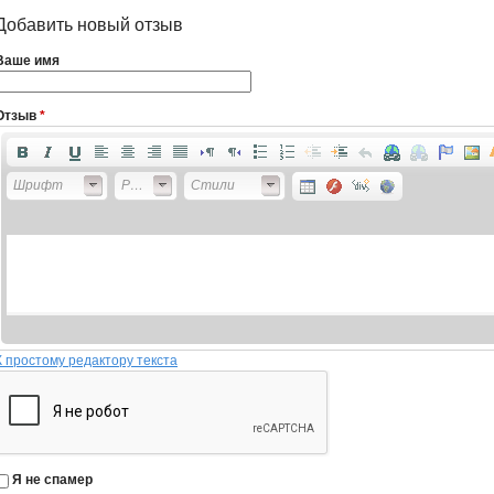
Добавить новый отзыв
Ваше имя
Отзыв
*
Шрифт
Размер
Стили
К простому редактору текста
Я не спамер