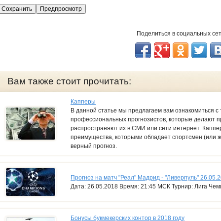
Я
с
п
а
Поделиться в социальных се
м
е
р
Вам также стоит прочитать:
Капперы
В данной статье мы предлагаем вам ознакомиться с т
профессиональных прогнозистов, которые делают п
распространяют их в СМИ или сети интернет. Каппер
преимущества, которыми обладает спортсмен (или ж
верный прогноз.
Прогноз на матч "Реал" Мадрид - "Ливерпуль" 26.05.
Дата: 26.05.2018 Время: 21:45 МСК Турнир: Лига Че
Бонусы букмекерских контор в 2018 году