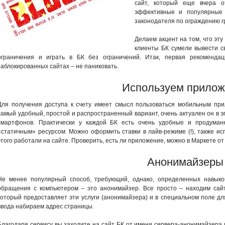
сайт, который еще вчера о
эффективные и популярные 
законодателя по ограждению гр
Делаем акцент на том, что эт
клиенты БК сумели вывести с
ограничения и играть в БК без ограничений. Итак, первая рекоменда
заблокированных сайтах – не паниковать.
Используем прилож
Для получения доступа к счету имеет смысл пользоваться мобильным при
самый удобный, простой и распространенный вариант, очень актуален он в 
смартфонов. Практически у каждой БК есть очень удобные и продума
«статичным» ресурсом. Можно оформить ставки в лайв-режиме (!), также и
этого работали на сайте. Проверить, есть ли приложение, можно в Маркете от
Анонимайзеры
Не менее популярный способ, требующий, однако, определенных навыко
обращения с компьютером – это анонимайзер. Все просто – находим сайт
который предоставляет эти услуги (анонимайзера) и в специальном поле дл
ввода набираем адрес страницы.
Благодаря сервису вы заходите на сайт БК от имени сервера-анонимайзера 