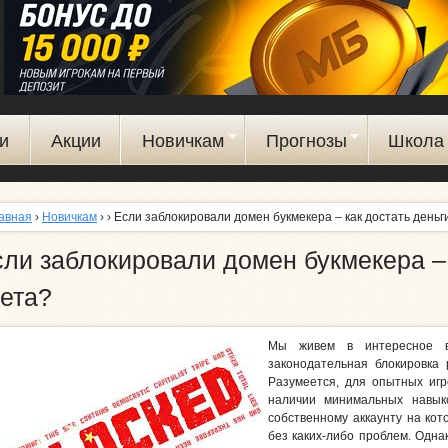
Перейти
к
основному
содержанию
и
Акции
Новичкам
Прогнозы
Школа 
авная
›
Новичкам
›
› Если заблокировали домен букмекера – как достать деньг
ли заблокировали домен букмекера – 
ета?
Мы живем в интересное 
законодательная блокировка 
Разумеется, для опытных иг
наличии минимальных навык
собственному аккаунту на кот
без каких-либо проблем. Одна