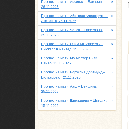
Прогноз на матч: Арсенал – Бавария,
>
26.11.2025
Прогноз на матч: Айнтрахт Франкфурт –
>
Аталанта, 26.11.2025
Прогноз на матч: Челси – Барселона,
>
25.11.2025
Прогноз на матч: Олимпик Марсель –
>
Ньюкасл Юнайтед, 25.11.2025
Прогноз на матч: Манчестер Сити –
>
Байер, 25.11.2025
Прогноз на матч: Боруссия Дортмунд –
>
Вильярреал, 25.11.2025
Прогноз на матч: Аякс – Бенфика,
>
25.11.2025
Прогноз на матч: Швейцария – Швеция,
>
15.11.2025