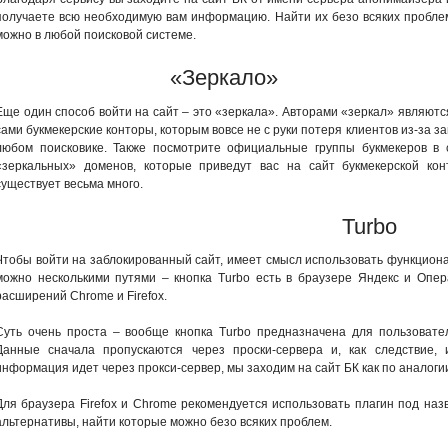
получаете всю необходимую вам информацию. Найти их безо всяких пробле
можно в любой поисковой системе.
«Зеркало»
Еще один способ войти на сайт – это «зеркала». Авторами «зеркал» являютс
сами букмекерские конторы, которым вовсе не с руки потеря клиентов из-за 
любом поисковике. Также посмотрите официальные группы букмекеров в 
«зеркальных» доменов, которые приведут вас на сайт букмекерской кон
существует весьма много.
Turbo
Чтобы войти на заблокированный сайт, имеет смысл использовать функцион
можно несколькими путями – кнопка Turbo есть в браузере Яндекс и Опер
расширений Chrome и Firefox.
Суть очень проста – вообще кнопка Turbo предназначена для пользовате
Данные сначала пропускаются через проски-сервера и, как следствие, 
информация идет через прокси-сервер, мы заходим на сайт БК как по аналоги
Для браузера Firefox и Chrome рекомендуется использовать плагин под назв
альтернативы, найти которые можно безо всяких проблем.