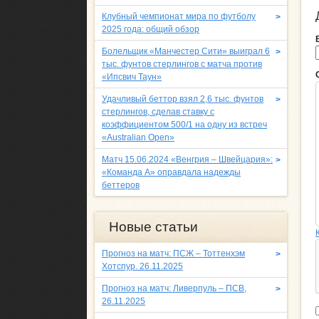
Клубный чемпионат мира по футболу
>
2025 года: общий обзор
Болельщик «Манчестер Сити» выиграл 6
>
тыс. фунтов стерлингов с матча против
«Ипсвич Таун»
Удачливый беттор взял 2,6 тыс. фунтов
>
стерлингов, сделав ставку с
коэффициентом 500/1 на одну из встреч
«Australian Open»
Матч 15.06.2024 «Венгрия – Швейцария»:
>
«Команда A» оправдала надежды
беттеров
Новые статьи
Прогноз на матч: ПСЖ – Тоттенхэм
>
Хотспур. 26.11.2025
Прогноз на матч: Ливерпуль – ПСВ,
>
26.11.2025