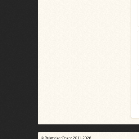
© BukmekerObzor 2011-2026