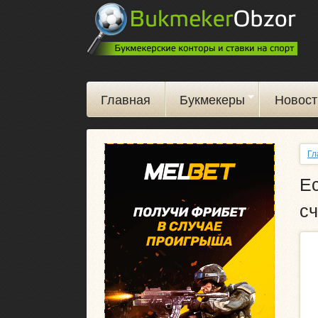
Главная
Букмекеры
Новост
Гл
Ес
сч