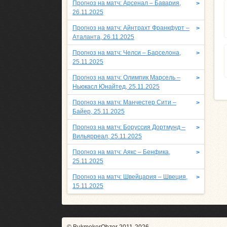
Прогноз на матч: Арсенал – Бавария,
>
26.11.2025
Прогноз на матч: Айнтрахт Франкфурт –
>
Аталанта, 26.11.2025
Прогноз на матч: Челси – Барселона,
>
25.11.2025
Прогноз на матч: Олимпик Марсель –
>
Ньюкасл Юнайтед, 25.11.2025
Прогноз на матч: Манчестер Сити –
>
Байер, 25.11.2025
Прогноз на матч: Боруссия Дортмунд –
>
Вильярреал, 25.11.2025
Прогноз на матч: Аякс – Бенфика,
>
25.11.2025
Прогноз на матч: Швейцария – Швеция,
>
15.11.2025