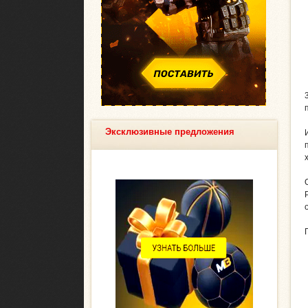
Эксклюзивные предложения