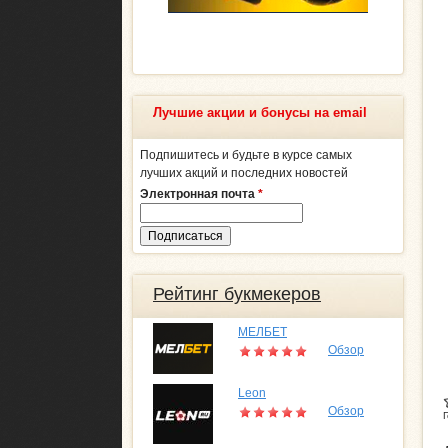
Лучшие акции и бонусы на email
Подпишитесь и будьте в курсе самых
лучших акций и последних новостей
Электронная почта
*
Рейтинг букмекеров
МЕЛБЕТ
Обзор
Leon
Обзор