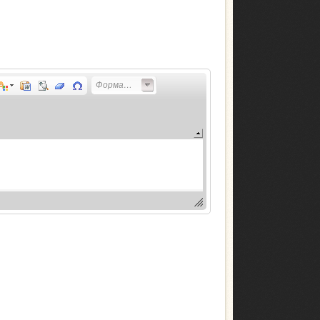
Форматирование