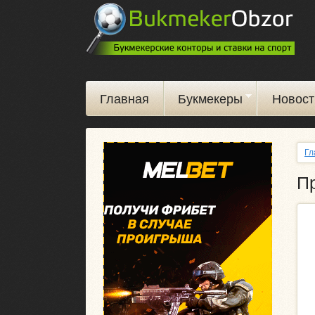
Главная
Букмекеры
Новост
Гл
Пр