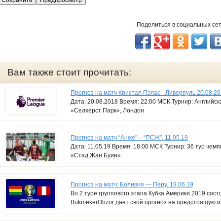
с
п
а
Поделиться в социальных се
м
е
р
Вам также стоит прочитать:
Прогноз на матч Кристал Пэлас - Ливерпуль 20.08.20
Дата: 20.08.2018 Время: 22:00 МСК Турнир: Английск
«Селхерст Парк», Лондон
Прогноз на матч “Анже” – “ПСЖ”, 11.05.19
Дата: 11.05.19 Время: 18:00 МСК Турнир: 36 тур че
«Стад Жан Буин»
Прогноз на матч: Боливия — Перу, 19.06.19
Во 2 туре группового этапа Кубка Америки 2019 сос
BukmekerObzor дает свой прогноз на предстоящую иг