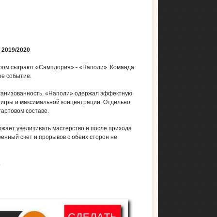
 2019/2020
тором сыграют «Сампдория» - «Наполи». Команда
ее событие.
рганизованность. «Наполи» одержал эффектную
 игры и максимальной концентрации. Отдельно
тартовом составе.
жает увеличивать мастерство и после прихода
енный счет и прорывов с обеих сторон не
.