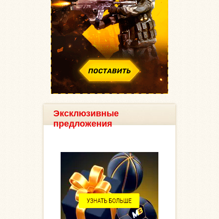
Эксклюзивные
предложения