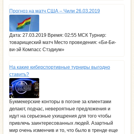
Прогноз на матч США – Чили 26.03.2019
Дата: 27.03.2019 Время: 02:55 МСК Турнир:
товарищеский матч Место проведения: «Би-Би-
ви-эй Компасс Стэдиум»
На какие киберспортивные турниры выгодно
ставить?
Букмекерские конторы в погоне за клиентами
делают, подчас, невероятные предложения и
идут на серьезные ухищрения для того чтобы
привлечь заинтересованных людей. Азартный
мир очень изменчив и то, что было в тренде еще