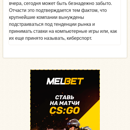
вчера, сегодня может быть безнадежно забыто.
Отчасти это подтверждается тем фактом, что
крупнейшие компании вынуждены
подстраиваться под тенденции рынка и
принимать ставки на компьютерные игры или, как
их еще принято называть, киберспорт.