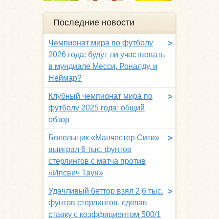
Последние новости
Чемпионат мира по футболу
>
2026 года: будут ли участвовать
в мундиале Месси, Роналду, и
Неймар?
Клубный чемпионат мира по
>
футболу 2025 года: общий
обзор
Болельщик «Манчестер Сити»
>
выиграл 6 тыс. фунтов
стерлингов с матча против
«Ипсвич Таун»
Удачливый беттор взял 2,6 тыс.
>
фунтов стерлингов, сделав
ставку с коэффициентом 500/1