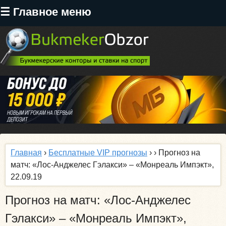
Перейти
☰ Главное меню
к
основному
содержанию
Главная
›
Бесплатные VIP прогнозы
›
› Прогноз на
матч: «Лос-Анджелес Гэлакси» – «Монреаль Импэкт»,
22.09.19
Прогноз на матч: «Лос-Анджелес
Гэлакси» – «Монреаль Импэкт»,