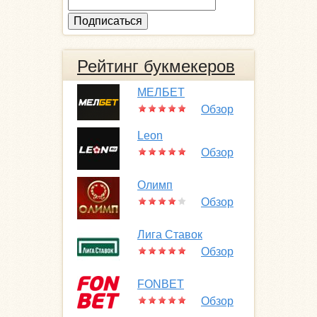
Рейтинг букмекеров
МЕЛБЕТ
Обзор
Leon
Обзор
Олимп
Обзор
Лига Ставок
Обзор
FONBET
Обзор