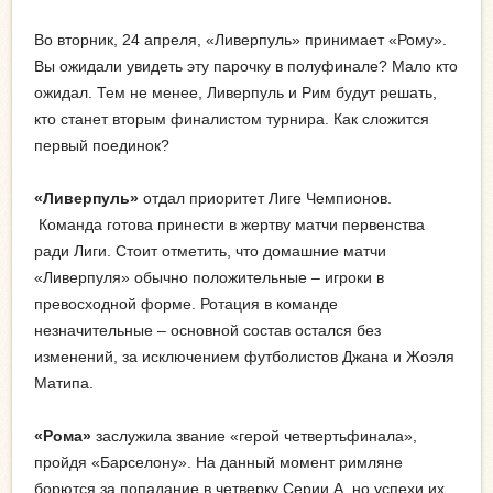
Во вторник, 24 апреля, «Ливерпуль» принимает «Рому».
Вы ожидали увидеть эту парочку в полуфинале? Мало кто
ожидал. Тем не менее, Ливерпуль и Рим будут решать,
кто станет вторым финалистом турнира. Как сложится
первый поединок?
«Ливерпуль»
отдал приоритет Лиге Чемпионов.
Команда готова принести в жертву матчи первенства
ради Лиги. Стоит отметить, что домашние матчи
«Ливерпуля» обычно положительные – игроки в
превосходной форме. Ротация в команде
незначительные – основной состав остался без
изменений, за исключением футболистов Джана и Жоэля
Матипа.
«Рома»
заслужила звание «герой четвертьфинала»,
пройдя «Барселону». На данный момент римляне
борются за попадание в четверку Серии А, но успехи их