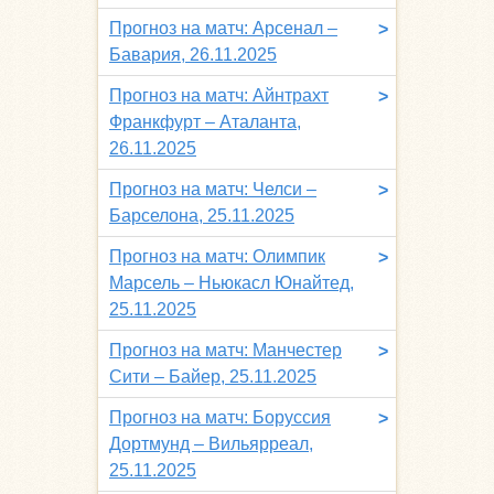
Прогноз на матч: Арсенал –
>
Бавария, 26.11.2025
Прогноз на матч: Айнтрахт
>
Франкфурт – Аталанта,
26.11.2025
Прогноз на матч: Челси –
>
Барселона, 25.11.2025
Прогноз на матч: Олимпик
>
Марсель – Ньюкасл Юнайтед,
25.11.2025
Прогноз на матч: Манчестер
>
Сити – Байер, 25.11.2025
Прогноз на матч: Боруссия
>
Дортмунд – Вильярреал,
25.11.2025