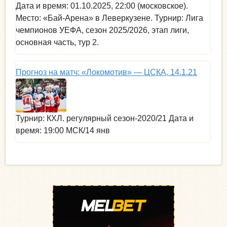
Дата и время: 01.10.2025, 22:00 (московское).
Место: «Бай-Арена» в Леверкузене. Турнир: Лига
чемпионов УЕФА, сезон 2025/2026, этап лиги,
основная часть, тур 2.
Прогноз на матч: «Локомотив» — ЦСКА, 14.1.21
Турнир: КХЛ. регулярный сезон-2020/21 Дата и
время: 19:00 МСК/14 янв