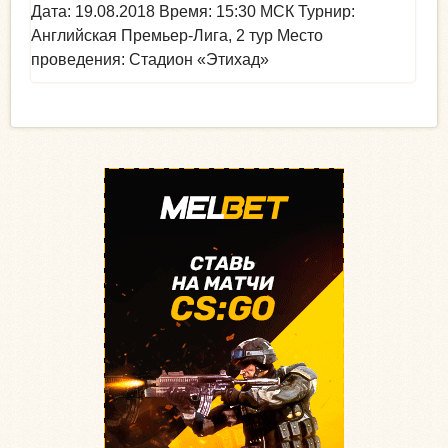
Дата: 19.08.2018 Время: 15:30 МСК Турнир:
Английская Премьер-Лига, 2 тур Место
проведения: Стадион «Этихад»