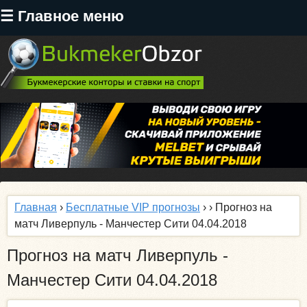
Перейти
☰ Главное меню
к
основному
содержанию
Главная
›
Бесплатные VIP прогнозы
›
› Прогноз на
матч Ливерпуль - Манчестер Сити 04.04.2018
Прогноз на матч Ливерпуль -
Манчестер Сити 04.04.2018