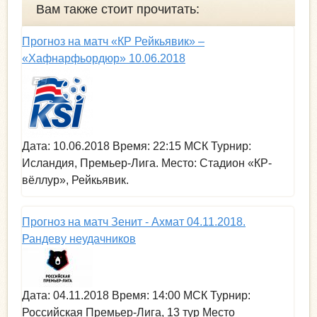
Вам также стоит прочитать:
Прогноз на матч «КР Рейкьявик» –
«Хафнарфьордюр» 10.06.2018
Дата: 10.06.2018 Время: 22:15 МСК Турнир:
Исландия, Премьер-Лига. Место: Стадион «КР-
вёллур», Рейкьявик.
Прогноз на матч Зенит - Ахмат 04.11.2018.
Рандеву неудачников
Дата: 04.11.2018 Время: 14:00 МСК Турнир:
Российская Премьер-Лига, 13 тур Место