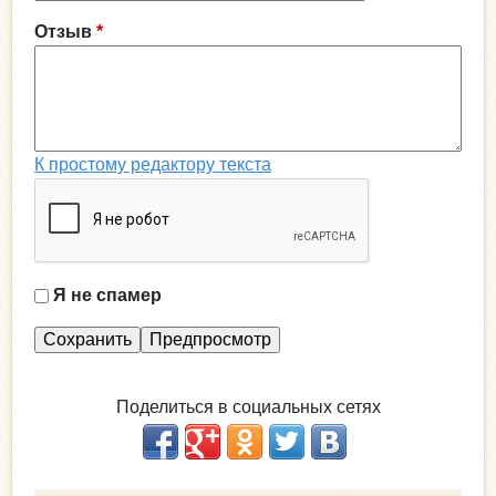
Отзыв
*
К простому редактору текста
Я не спамер
Я
с
п
а
Поделиться в социальных сетях
м
е
р