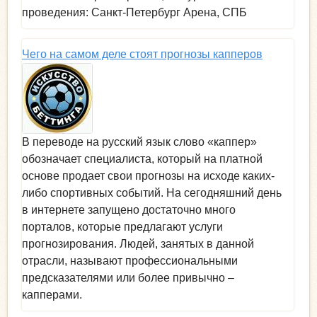
проведения: Санкт-Петербург Арена, СПБ
Чего на самом деле стоят прогнозы капперов
В переводе на русский язык слово «каппер»
обозначает специалиста, который на платной
основе продает свои прогнозы на исходе каких-
либо спортивных событий. На сегодняшний день
в интернете запущено достаточно много
порталов, которые предлагают услуги
прогнозирования. Людей, занятых в данной
отрасли, называют профессиональными
предсказателями или более привычно –
капперами.