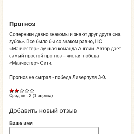
Прогноз
Соперники давно знакомы и знают друг друга «на
зубок». Все было бы со знаком равно, НО
«Манчестер» лучшая команда Англии. Автор дает
самый простой прогноз – чистая победа
«Манчестер» Сити.
Прогноз не сыграл - победа Ливерпуля 3-0.
Средняя:
2
(
1
оценка)
Добавить новый отзыв
Ваше имя