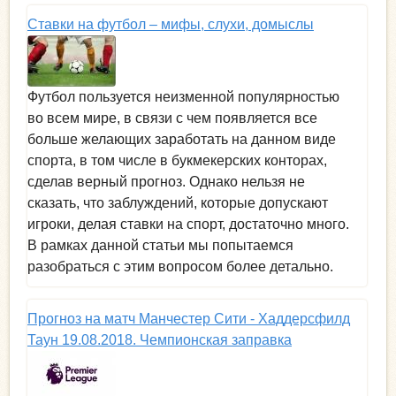
Ставки на футбол – мифы, слухи, домыслы
Футбол пользуется неизменной популярностью
во всем мире, в связи с чем появляется все
больше желающих заработать на данном виде
спорта, в том числе в букмекерских конторах,
сделав верный прогноз. Однако нельзя не
сказать, что заблуждений, которые допускают
игроки, делая ставки на спорт, достаточно много.
В рамках данной статьи мы попытаемся
разобраться с этим вопросом более детально.
Прогноз на матч Манчестер Сити - Хаддерсфилд
Таун 19.08.2018. Чемпионская заправка