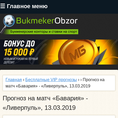
Перейти
☰ Главное меню
к
основному
содержанию
Главная
›
Бесплатные VIP прогнозы
›
› Прогноз на
матч «Бавария» - «Ливерпуль», 13.03.2019
Прогноз на матч «Бавария» -
«Ливерпуль», 13.03.2019