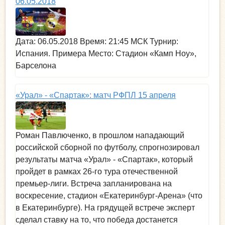
06.05.2018
Дата: 06.05.2018 Время: 21:45 МСК Турнир:
Испания. Примера Место: Стадион «Камп Ноу»,
Барселона
«Урал» - «Спартак»: матч РФПЛ 15 апреля
Роман Павлюченко, в прошлом нападающий
российской сборной по футболу, спрогнозировал
результаты матча «Урал» - «Спартак», который
пройдет в рамках 26-го тура отечественной
премьер-лиги. Встреча запланирована на
воскресение, стадион «Екатеринбург-Арена» (что
в Екатеринбурге). На грядущей встрече эксперт
сделал ставку на то, что победа достанется