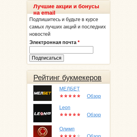
Лучшие акции и бонусы
на email
Подпишитесь и будьте в курсе
самых лучших акций и последних
новостей
Электронная почта
*
Рейтинг букмекеров
МЕЛБЕТ
Обзор
Leon
Обзор
Олимп
Обзор