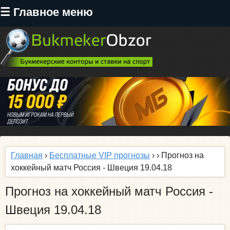
Перейти
☰ Главное меню
к
основному
содержанию
Главная
›
Бесплатные VIP прогнозы
›
› Прогноз на
хоккейный матч Россия - Швеция 19.04.18
Прогноз на хоккейный матч Россия -
Швеция 19.04.18