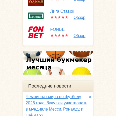
Лига Ставок
Обзор
FONBET
Обзор
Последние новости
Чемпионат мира по футболу
>
2026 года: будут ли участвовать
в мундиале Месси, Роналду, и
Неймар?