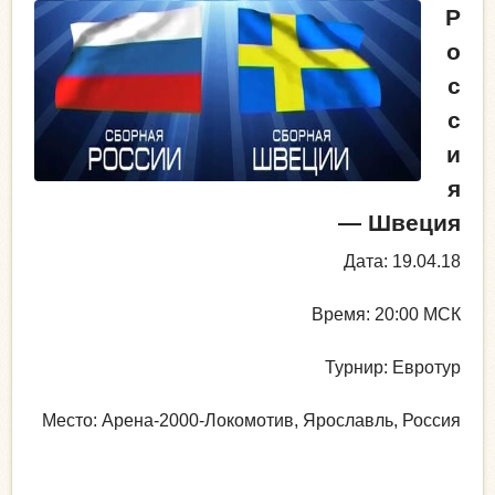
Р
о
с
с
и
я
— Швеция
Дата: 19.04.18
Время: 20:00 МСК
Турнир: Евротур
Место: Арена-2000-Локомотив, Ярославль, Россия