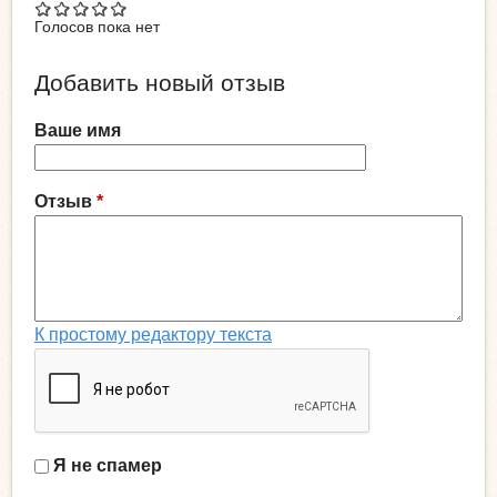
Голосов пока нет
Добавить новый отзыв
Ваше имя
Отзыв
*
К простому редактору текста
Я не спамер
Я