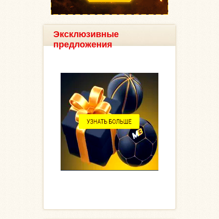
Эксклюзивные
предложения