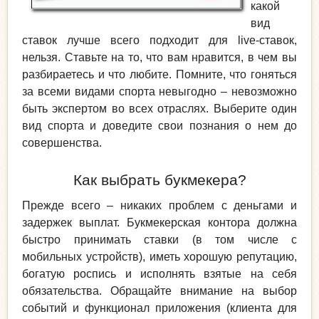
какой
вид
ставок лучше всего подходит для live-ставок,
нельзя. Ставьте на то, что вам нравится, в чем вы
разбираетесь и что любите. Помните, что гоняться
за всеми видами спорта невыгодно – невозможно
быть экспертом во всех отраслях. Выберите один
вид спорта и доведите свои познания о нем до
совершенства.
Как выбрать букмекера?
Прежде всего – никаких проблем с деньгами и
задержек выплат. Букмекерская контора должна
быстро принимать ставки (в том числе с
мобильных устройств), иметь хорошую репутацию,
богатую роспись и исполнять взятые на себя
обязательства. Обращайте внимание на выбор
событий и функционал приложения (клиента для