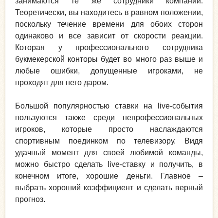
занимаются те же сотрудники компании.
Теоретически, вы находитесь в равном положении,
поскольку течение времени для обоих сторон
одинаково и все зависит от скорости реакции.
Которая у профессионального сотрудника
букмекерской конторы будет во много раз выше и
любые ошибки, допущенные игроками, не
проходят для него даром.
Большой популярностью ставки на live-события
пользуются также среди непрофессиональных
игроков, которые просто наслаждаются
спортивным поединком по телевизору. Видя
удачный момент для своей любимой команды,
можно быстро сделать live-ставку и получить, в
конечном итоге, хорошие деньги. Главное –
выбрать хороший коэффициент и сделать верный
прогноз.