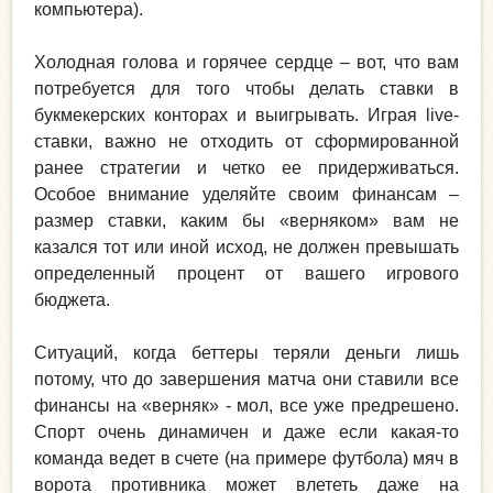
компьютера).
Холодная голова и горячее сердце – вот, что вам
потребуется для того чтобы делать ставки в
букмекерских конторах и выигрывать. Играя live-
ставки, важно не отходить от сформированной
ранее стратегии и четко ее придерживаться.
Особое внимание уделяйте своим финансам –
размер ставки, каким бы «верняком» вам не
казался тот или иной исход, не должен превышать
определенный процент от вашего игрового
бюджета.
Ситуаций, когда беттеры теряли деньги лишь
потому, что до завершения матча они ставили все
финансы на «верняк» - мол, все уже предрешено.
Спорт очень динамичен и даже если какая-то
команда ведет в счете (на примере футбола) мяч в
ворота противника может влететь даже на