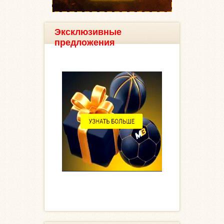
Эксклюзивные
предложения