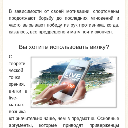
В зависимости от своей мотивации, спортсмены
продолжают борьбу до последних мгновений и
часто вырывают победу из рук противника, когда,
казалось, все предрешено и матч почти окончен.
Вы хотите использовать вилку?
С
теорети
ческой
точки
зрения,
вилки в
live-
матчах
возника
ют значительно чаще, чем в предматче. Основные
аргументы, которые приводят приверженцы