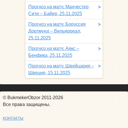
Прогноз на матч: Манчестер
>
Сити – Байер, 25.11.2025
Прогноз на матч: Боруссия
>
Дортмунд – Вильярреал,
25.11.2025
Прогноз на матч: Аякс –
>
Бенфика, 25.11.2025
Прогноз на матч: Швейцария –
>
Швеция, 15.11.2025
© BukmekerObzor 2011-2026
Все права защищены.
КОНТАКТЫ