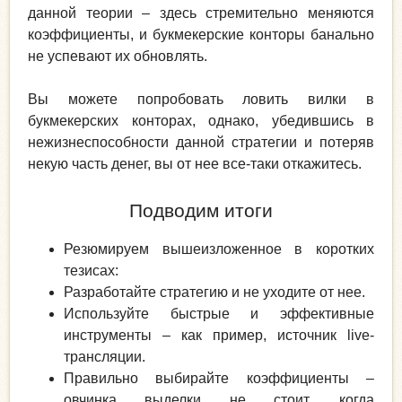
данной теории – здесь стремительно меняются
коэффициенты, и букмекерские конторы банально
не успевают их обновлять.
Вы можете попробовать ловить вилки в
букмекерских конторах, однако, убедившись в
нежизнеспособности данной стратегии и потеряв
некую часть денег, вы от нее все-таки откажитесь.
Подводим итоги
Резюмируем вышеизложенное в коротких
тезисах:
Разработайте стратегию и не уходите от нее.
Используйте быстрые и эффективные
инструменты – как пример, источник live-
трансляции.
Правильно выбирайте коэффициенты –
овчинка выделки не стоит, когда