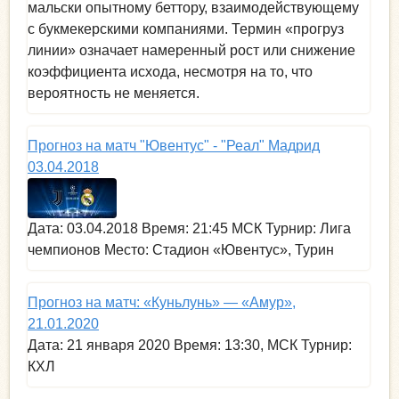
мальски опытному беттору, взаимодействующему
с букмекерскими компаниями. Термин «прогруз
линии» означает намеренный рост или снижение
коэффициента исхода, несмотря на то, что
вероятность не меняется.
Прогноз на матч "Ювентус" - "Реал" Мадрид
03.04.2018
Дата: 03.04.2018 Время: 21:45 МСК Турнир: Лига
чемпионов Место: Стадион «Ювентус», Турин
Прогноз на матч: «Куньлунь» — «Амур»,
21.01.2020
Дата: 21 января 2020 Время: 13:30, МСК Турнир:
КХЛ