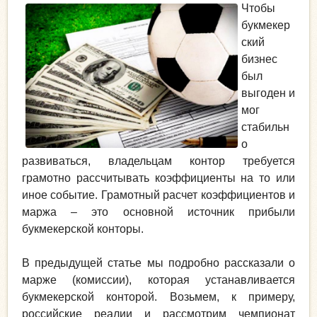
Чтобы
букмекер
ский
бизнес
был
выгоден и
мог
стабильн
о
развиваться, владельцам контор требуется
грамотно рассчитывать коэффициенты на то или
иное событие. Грамотный расчет коэффициентов и
маржа – это основной источник прибыли
букмекерской конторы.
В предыдущей статье мы подробно рассказали о
марже (комиссии), которая устанавливается
букмекерской конторой. Возьмем, к примеру,
российские реалии и рассмотрим чемпионат