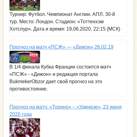
Турнир: Футбол. Чемпионат Англии. АПЛ. 30-й
тур. Место: Лондон. Стадион: «Тоттенхэм
Хотспур». Дата и время: 19.06.2020. 22:15 (МСК)
Прогноз на матч «ПСЖ» — «Дижон» 26.02.19
В 1/4 финала Кубка Франции состоится матч
«ПСЖ» - «Дижон» и редакция портала
BukmekerObzor дает свой прогноз на это
противостояние.
Прогноз на матч: «Торино» – «Удинезе», 23 июня
2020 года