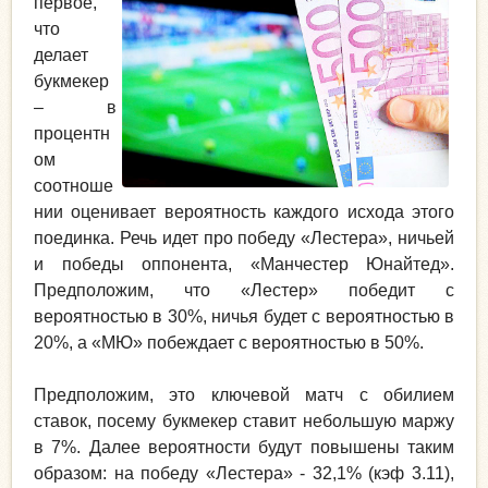
первое,
что
делает
букмекер
– в
процентн
ом
соотноше
нии оценивает вероятность каждого исхода этого
поединка. Речь идет про победу «Лестера», ничьей
и победы оппонента, «Манчестер Юнайтед».
Предположим, что «Лестер» победит с
вероятностью в 30%, ничья будет с вероятностью в
20%, а «МЮ» побеждает с вероятностью в 50%.
Предположим, это ключевой матч с обилием
ставок, посему букмекер ставит небольшую маржу
в 7%. Далее вероятности будут повышены таким
образом: на победу «Лестера» - 32,1% (кэф 3.11),