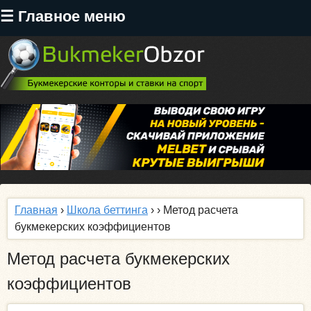
Перейти
☰ Главное меню
к
основному
содержанию
Главная
›
Школа беттинга
›
› Метод расчета
букмекерских коэффициентов
Метод расчета букмекерских
коэффициентов