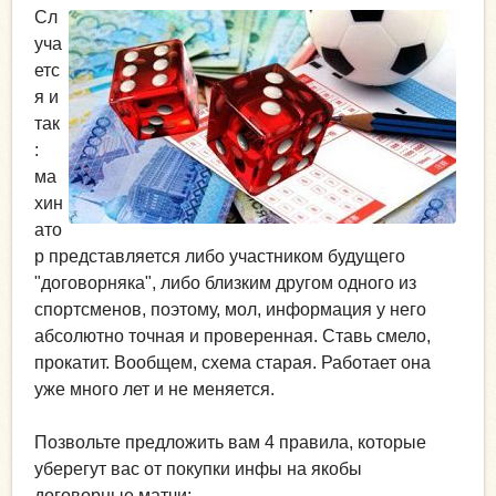
Сл
уча
етс
я и
так
:
ма
хин
ато
р представляется либо участником будущего
"договорняка", либо близким другом одного из
спортсменов, поэтому, мол, информация у него
абсолютно точная и проверенная. Ставь смело,
прокатит. Вообщем, схема старая. Работает она
уже много лет и не меняется.
Позвольте предложить вам 4 правила, которые
уберегут вас от покупки инфы на якобы
договорные матчи: