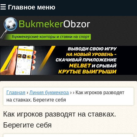
Перейти
☰ Главное меню
к
основному
содержанию
Главная
›
Линия букмекера
›
› Как игроков разводят
на ставках. Берегите себя
Как игроков разводят на ставках.
Берегите себя