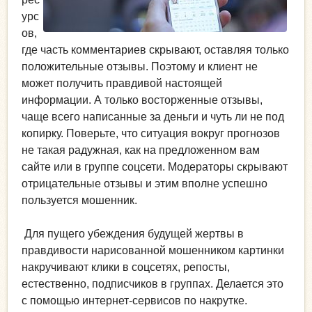
урс
ов,
где часть комментариев скрывают, оставляя только
положительные отзывы. Поэтому и клиент не
может получить правдивой настоящей
информации. А только восторженные отзывы,
чаще всего написанные за деньги и чуть ли не под
копирку. Поверьте, что ситуация вокруг прогнозов
не такая радужная, как на предложенном вам
сайте или в группе соцсети. Модераторы скрывают
отрицательные отзывы и этим вполне успешно
пользуется мошенник.
Для пущего убеждения будущей жертвы в
правдивости нарисованной мошенником картинки
накручивают клики в соцсетях, репосты,
естественно, подписчиков в группах. Делается это
с помощью интернет-сервисов по накрутке.