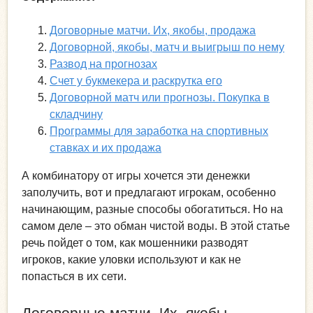
Договорные матчи. Их, якобы, продажа
Договорной, якобы, матч и выигрыш по нему
Развод на прогнозах
Счет у букмекера и раскрутка его
Договорной матч или прогнозы. Покупка в
складчину
Программы для заработка на спортивных
ставках и их продажа
А комбинатору от игры хочется эти денежки
заполучить, вот и предлагают игрокам, особенно
начинающим, разные способы обогатиться. Но на
самом деле – это обман чистой воды. В этой статье
речь пойдет о том, как мошенники разводят
игроков, какие уловки используют и как не
попасться в их сети.
Договорные матчи. Их, якобы,