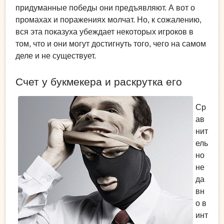
придуманные победы они предъявляют. А вот о
промахах и поражениях молчат. Но, к сожалению,
вся эта показуха убеждает некоторых игроков в
том, что и они могут достигнуть того, чего на самом
деле и не существует.
Счет у букмекера и раскрутка его
Ср
ав
нит
ель
но
не
да
вн
о в
инт