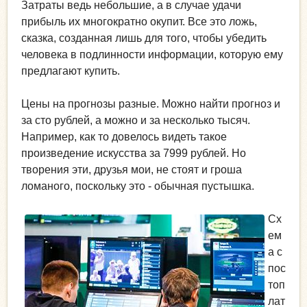
Затраты ведь небольшие, а в случае удачи
прибыль их многократно окупит. Все это ложь,
сказка, созданная лишь для того, чтобы убедить
человека в подлинности информации, которую ему
предлагают купить.
Цены на прогнозы разные. Можно найти прогноз и
за сто рублей, а можно и за несколько тысяч.
Например, как то довелось видеть такое
произведение искусства за 7999 рублей. Но
творения эти, друзья мои, не стоят и гроша
ломаного, поскольку это - обычная пустышка.
Сх
ем
а с
пос
топ
лат