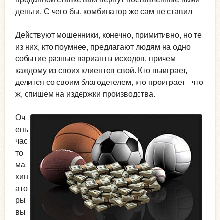
деньги. С чего бы, комбинатор же сам не ставил.
Действуют мошенники, конечно, примитивно, но те
из них, кто поумнее, предлагают людям на одно
событие разные варианты исходов, причем
каждому из своих клиентов свой. Кто выиграет,
делится со своим благодетелем, кто проиграет - что
ж, спишем на издержки производства.
Оч
ень
час
то
ма
хин
ато
ры
вы