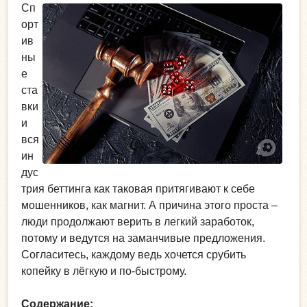
Сп
орт
ив
ны
е
ста
вки
и
вся
ин
дус
трия беттинга как таковая притягивают к себе
мошенников, как магнит. А причина этого проста –
люди продолжают верить в легкий заработок,
потому и ведутся на заманчивые предложения.
Согласитесь, каждому ведь хочется срубить
копейку в лёгкую и по-быстрому.
Содержание: