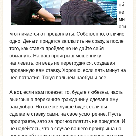
ой
не
мн
оги
м отличается от предоплаты. Собственно, отличие
одно. Деньги придется заплатить не сразу, а после
того, как ставка пройдет, но не дайте себя
обмануть. На ваш проигрыш мошеннику
наплевать, он ведь не перетрудился, создавая
проданную вам ставку. Хорошо, если пять минут на
нее потратил. Ткнул пальцем наобум и все.
А вот, если вам повезет, то, будьте любезны, часть
выигрыша перекиньте гражданину, сделавшему
вам добро. Но все же лучше будет, если вы
сделаете ставку сами, на свое усмотрение. Пусть
проиграете, зато за прогноз платить не придется. И
не надейтесь, что в случае вашего проигрыша на
проданной ставке вам вернут поставленные вами