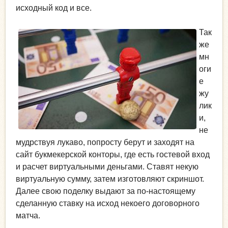
исходный код и все.
Так
же
мн
оги
е
жу
лик
и,
не
мудрствуя лукаво, попросту берут и заходят на
сайт букмекерской конторы, где есть гостевой вход
и расчет виртуальными деньгами. Ставят некую
виртуальную сумму, затем изготовляют скриншот.
Далее свою поделку выдают за по-настоящему
сделанную ставку на исход некоего договорного
матча.