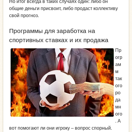
Но итог всегда в таких случаях один: либо он
общие деньги присвоит, либо продаст коллективу
свой прогноз.
Программы для заработка на
спортивных ставках и их продажа
Пр
огр
ам
м
так
ого
ро
да
мн
ого
. А
вот помогают ли они игроку – вопрос спорный.