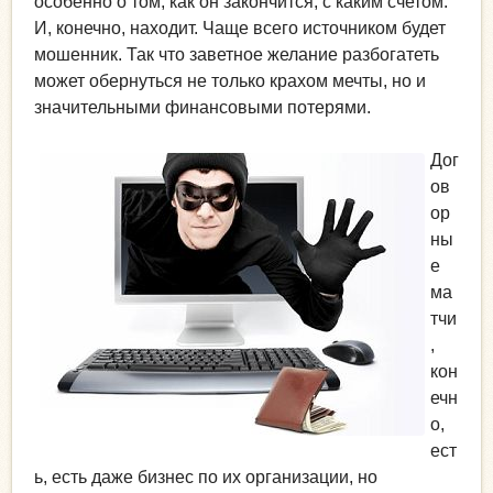
особенно о том, как он закончится, с каким счетом.
И, конечно, находит. Чаще всего источником будет
мошенник. Так что заветное желание разбогатеть
может обернуться не только крахом мечты, но и
значительными финансовыми потерями.
Дог
ов
ор
ны
е
ма
тчи
,
кон
ечн
о,
ест
ь, есть даже бизнес по их организации, но