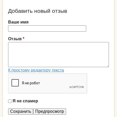
Добавить новый отзыв
Ваше имя
Отзыв
*
К простому редактору текста
Я не спамер
Я
с