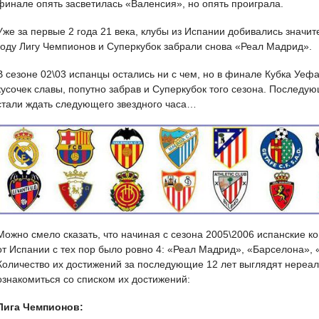
финале опять засветилась «Валенсия», но опять проиграла.
Уже за первые 2 года 21 века, клубы из Испании добивались значи
году Лигу Чемпионов и Суперкубок забрали снова «Реал Мадрид».
В сезоне 02\03 испанцы остались ни с чем, но в финале Кубка Уефа
кусочек славы, попутно забрав и Суперкубок того сезона. Последую
стали ждать следующего звездного часа…
Можно смело сказать, что начиная с сезона 2005\2006 испанские к
от Испании с тех пор было ровно 4: «Реал Мадрид», «Барселона»,
Количество их достижений за последующие 12 лет выглядят нереал
ознакомиться со списком их достижений:
Лига Чемпионов: