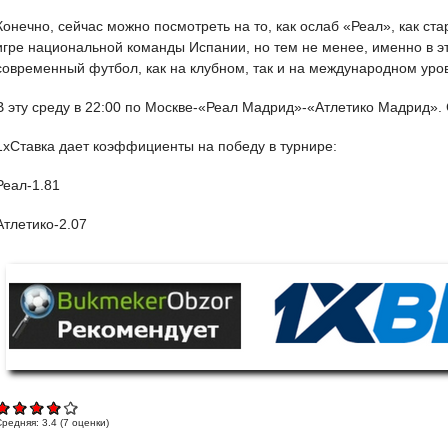
Конечно, сейчас можно посмотреть на то, как ослаб «Реал», как ст
игре национальной команды Испании, но тем не менее, именно в э
современный футбол, как на клубном, так и на международном уро
В эту среду в 22:00 по Москве-«Реал Мадрид»-«Атлетико Мадрид».
1хСтавка дает коэффициенты на победу в турнире:
Реал-1.81
Атлетико-2.07
Средняя:
3.4
(
7
оценки)