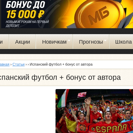
Перейти
к
основному
содержанию
и
Акции
Новичкам
Прогнозы
Школа 
авная
›
Статьи
›
› Испанский футбол + бонус от автора
панский футбол + бонус от автора