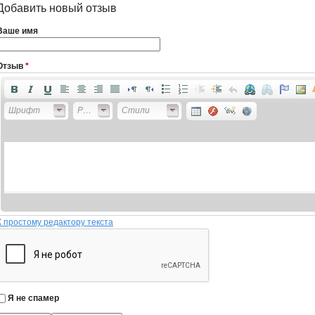
Добавить новый отзыв
Ваше имя
Отзыв
*
Шрифт
Размер
Стили
К простому редактору текста
Я не спамер
Я