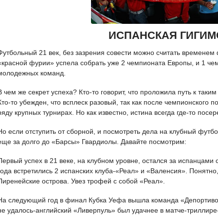
ИСПАНСКАЯ ГИГИМ
Футбольный 21 век, без зазрения совести можно считать времене
«красной фурии» успела собрать уже 2 чемпионата Европы, и 1 че
молодежных команд.
В чем же секрет успеха? Кто-то говорит, что проложила путь к так
Кто-то убежден, что всплеск разовый, так как после чемпионского 
ряду крупных турнирах. Но как известно, истина всегда где-то посер
Но если отступить от сборной, и посмотреть дела на клубный футбо
еще за долго до «Барсы» Гвардиолы. Давайте посмотрим:
Первый успех в 21 веке, на клубном уровне, остался за испанцами
года встретились 2 испанских клуба-«Реал» и «Валенсия». Понятно
Пиренейские острова. Увез трофей с собой «Реал».
На следующий год в финал Кубка Уефа вышла команда «Депортиво
не удалось-английский «Ливерпуль» был удачнее в матче-триллире-5