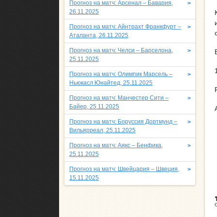
Прогноз на матч: Арсенал – Бавария,
>
26.11.2025
Прогноз на матч: Айнтрахт Франкфурт –
>
Аталанта, 26.11.2025
Прогноз на матч: Челси – Барселона,
>
25.11.2025
Прогноз на матч: Олимпик Марсель –
>
Ньюкасл Юнайтед, 25.11.2025
Прогноз на матч: Манчестер Сити –
>
Байер, 25.11.2025
Прогноз на матч: Боруссия Дортмунд –
>
Вильярреал, 25.11.2025
Прогноз на матч: Аякс – Бенфика,
>
25.11.2025
Прогноз на матч: Швейцария – Швеция,
>
15.11.2025