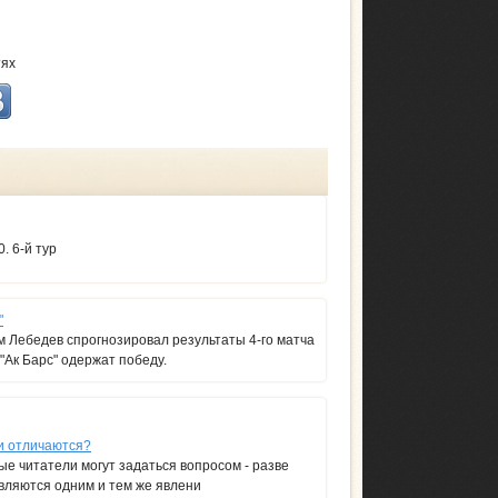
тях
. 6-й тур
"
 Лебедев спрогнозировал результаты 4-го матча
"Ак Барс" одержат победу.
и отличаются?
е читатели могут задаться вопросом - разве
вляются одним и тем же явлени