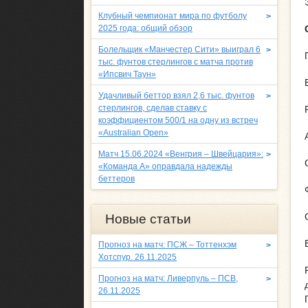
Клубный чемпионат мира по футболу
>
2025 года: общий обзор
Болельщик «Манчестер Сити» выиграл 6
>
тыс. фунтов стерлингов с матча против
«Ипсвич Таун»
Удачливый беттор взял 2,6 тыс. фунтов
>
стерлингов, сделав ставку с
коэффициентом 500/1 на одну из встреч
«Australian Open»
Матч 15.06.2024 «Венгрия – Швейцария»:
>
«Команда A» оправдала надежды
беттеров
Новые статьи
Прогноз на матч: ПСЖ – Тоттенхэм
>
Хотспур. 26.11.2025
Прогноз на матч: Ливерпуль – ПСВ,
>
26.11.2025