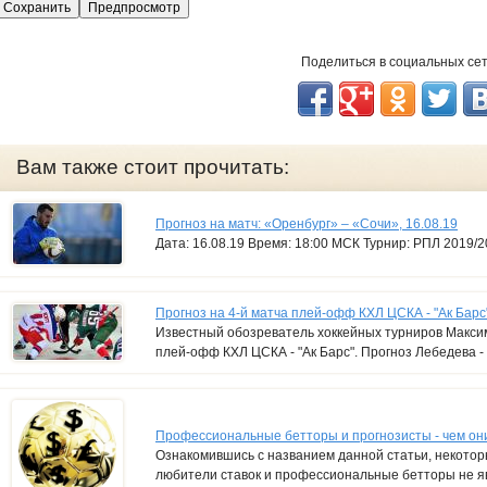
с
п
а
Поделиться в социальных се
м
е
р
Вам также стоит прочитать:
Прогноз на матч: «Оренбург» – «Сочи», 16.08.19
Дата: 16.08.19 Время: 18:00 МСК Турнир: РПЛ 2019/20
Прогноз на 4-й матча плей-офф КХЛ ЦСКА - "Ак Барс
Известный обозреватель хоккейных турниров Максим
плей-офф КХЛ ЦСКА - "Ак Барс". Прогноз Лебедева - 
Профессиональные бетторы и прогнозисты - чем он
Ознакомившись с названием данной статьи, некоторы
любители ставок и профессиональные бетторы не я