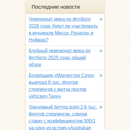
Последние новости
Чемпионат мира по футболу
>
2026 года: будут ли участвовать
в мундиале Месси, Роналду, и
Неймар?
Клубный чемпионат мира по
>
футболу 2025 года: общий
обзор
Болельщик «Манчестер Сити»
>
выиграл 6 тыс. фунтов
стерлингов с матча против
«Ипсвич Таун»
Удачливый беттор взял 2,6 тыс.
>
фунтов стерлингов, сделав
ставку с коэффициентом 500/1
на одну из встреч «Australian