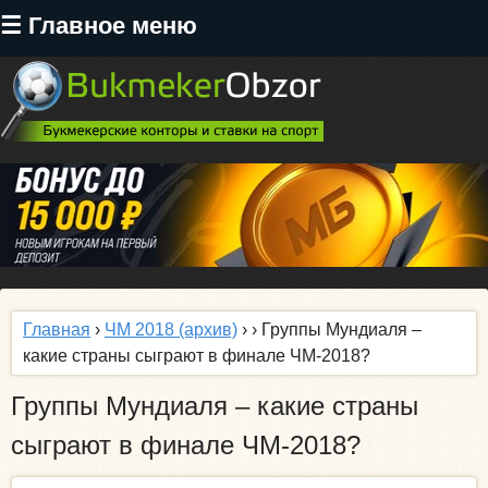
Перейти
☰ Главное меню
к
основному
содержанию
Главная
›
ЧМ 2018 (архив)
›
› Группы Мундиаля –
какие страны сыграют в финале ЧМ-2018?
Группы Мундиаля – какие страны
сыграют в финале ЧМ-2018?