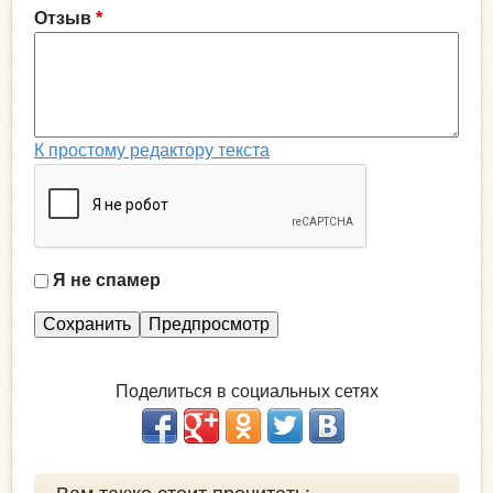
Отзыв
*
К простому редактору текста
Я не спамер
Я
с
п
а
Поделиться в социальных сетях
м
е
р