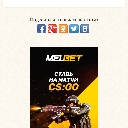
п
а
м
Поделиться в социальных сетях
е
р