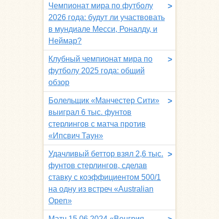
Чемпионат мира по футболу
>
2026 года: будут ли участвовать
в мундиале Месси, Роналду, и
Неймар?
Клубный чемпионат мира по
>
футболу 2025 года: общий
обзор
Болельщик «Манчестер Сити»
>
выиграл 6 тыс. фунтов
стерлингов с матча против
«Ипсвич Таун»
Удачливый беттор взял 2,6 тыс.
>
фунтов стерлингов, сделав
ставку с коэффициентом 500/1
на одну из встреч «Australian
Open»
Матч 15.06.2024 «Венгрия –