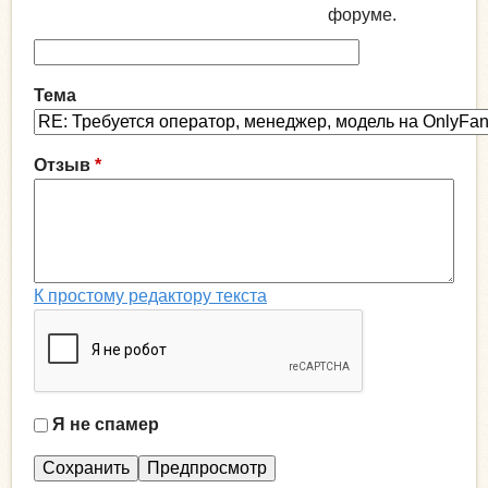
форуме.
Тема
Отзыв
*
К простому редактору текста
Я не спамер
Я
с