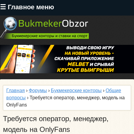
Перейти
☰ Главное меню
к
основному
содержанию
Главная
›
Форумы
›
Букмекерские конторы
›
Общие
вопросы
› Требуется оператор, менеджер, модель на
OnlyFans
Требуется оператор, менеджер,
модель на OnlyFans