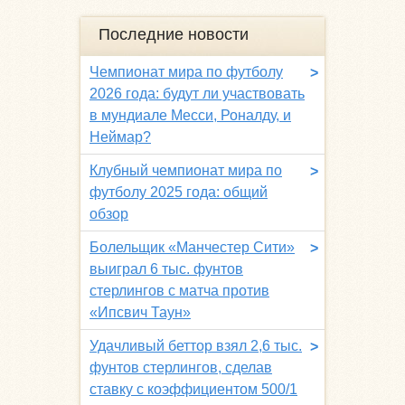
Последние новости
Чемпионат мира по футболу
>
2026 года: будут ли участвовать
в мундиале Месси, Роналду, и
Неймар?
Клубный чемпионат мира по
>
футболу 2025 года: общий
обзор
Болельщик «Манчестер Сити»
>
выиграл 6 тыс. фунтов
стерлингов с матча против
«Ипсвич Таун»
Удачливый беттор взял 2,6 тыс.
>
фунтов стерлингов, сделав
ставку с коэффициентом 500/1