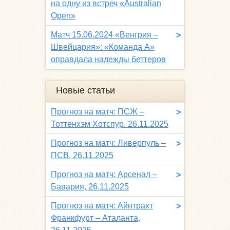
на одну из встреч «Australian
Open»
Матч 15.06.2024 «Венгрия –
>
Швейцария»: «Команда A»
оправдала надежды беттеров
Новые статьи
Прогноз на матч: ПСЖ –
>
Тоттенхэм Хотспур. 26.11.2025
Прогноз на матч: Ливерпуль –
>
ПСВ, 26.11.2025
Прогноз на матч: Арсенал –
>
Бавария, 26.11.2025
Прогноз на матч: Айнтрахт
>
Франкфурт – Аталанта,