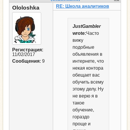
RE: Школа аналитиков
Ololoshka
JustGambler
wrote:
Часто
вижу
подобные
Регистрация:
объявления в
11/02/2017
Сообщения:
9
интернете, что
некая контора
обещает вас
обучить всему
этому делу. Ну
не верю я в
такое
обучение,
гораздо
проще и