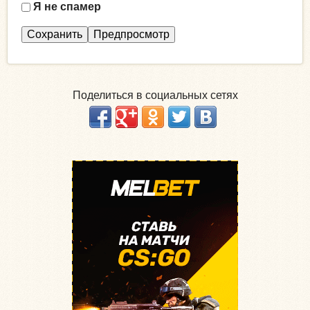
Я не спамер
Я
с
п
а
м
Поделиться в социальных сетях
е
р