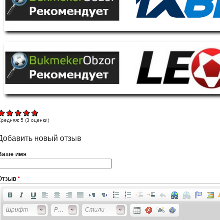
Средняя:
5
(
3
оценки)
Добавить новый отзыв
Ваше имя
Отзыв
*
Шрифт
Размер
Стили