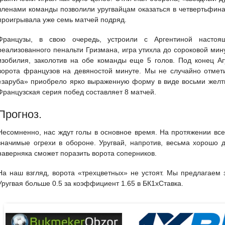
членами команды позволили уругвайцам оказаться в четвертьфинал
проигрывала уже семь матчей подряд.
Французы, в свою очередь, устроили с Аргентиной настоящ
реализованного пенальти Гризмана, игра утихла до сороковой мин
изобилия, заколотив на обе команды еще 5 голов. Под конец Агу
ворота французов на девяностой минуте. Мы не случайно отме
«заруба» приобрело ярко выраженную форму в виде восьми желтых
Французская серия побед составляет 8 матчей.
Прогноз.
Несомненно, нас ждут голы в основное время. На протяжении в
значимые огрехи в обороне. Уругвай, напротив, весьма хорошо 
наверняка сможет поразить ворота соперников.
На наш взгляд, ворота «трехцветных» не устоят. Мы предлагаем 
Уругвая больше 0.5 за коэффициент 1.65 в БК1хСтавка.