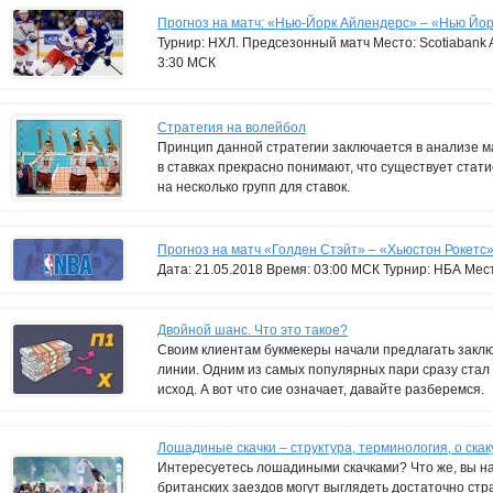
Прогноз на матч: «Нью-Йорк Айлендерс» – «Нью Йор
Турнир: НХЛ. Предсезонный матч Место: Scotiabank A
3:30 МСК
Стратегия на волейбол
Принцип данной стратегии заключается в анализе м
в ставках прекрасно понимают, что существует стат
на несколько групп для ставок.
Прогноз на матч «Голден Стэйт» – «Хьюстон Рокетс»
Дата: 21.05.2018 Время: 03:00 МСК Турнир: НБА Мес
Двойной шанс. Что это такое?
Своим клиентам букмекеры начали предлагать закл
линии. Одним из самых популярных пари сразу стал 
исход. А вот что сие означает, давайте разберемся.
Лошадиные скачки – структура, терминология, о скак
Интересуетесь лошадиными скачками? Что же, вы н
британских заездов могут выглядеть достаточно стр