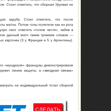
е. Стоит отметить, что сборная Уругвая не
ую зарубу. Стоит отметить, что после
уты матча. Потом голы полетели как из рога
эро смог ответить «голом чести», забив в
тили данный матч таким громким словом —
 карточек (3 у Франции и 5 у Аргентины).
сего «мундиаля» французы демонстрировали
держит линию защиты, а «звездная связка»
заиграть на индивидуальный тотал сборной