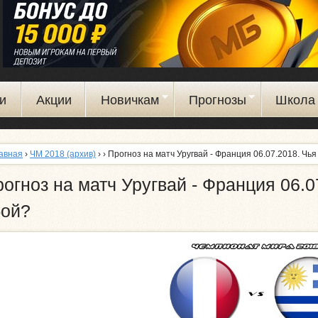
Перейти
к
основному
содержанию
и
Акции
Новичкам
Прогнозы
Школа 
авная
›
ЧМ 2018 (архив)
›
› Прогноз на матч Уругвай - Франция 06.07.2018. Чь
огноз на матч Уругвай - Франция 06.0
бой?