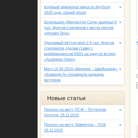
Клубный чемпионат мира по футболу
>
2025 года: общий обзор
Болельщик «Манчестер Сити» выиграл 6
>
тыс. фунтов стерлингов с матча против
«Ипсвич Таун»
Удачливый беттор взял 2,6 тыс. фунтов
>
стерлингов, сделав ставку с
коэффициентом 500/1 на одну из встреч
«Australian Open»
Матч 15.06.2024 «Венгрия – Швейцария»:
>
«Команда A» оправдала надежды
беттеров
Новые статьи
Прогноз на матч: ПСЖ – Тоттенхэм
>
Хотспур. 26.11.2025
Прогноз на матч: Ливерпуль – ПСВ,
>
26.11.2025