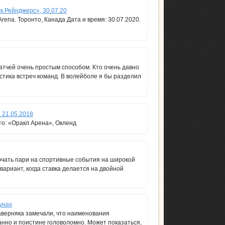
к Рейнджерс», 30.07.20
rena. Торонто, Канада Дата и время: 30.07.2020.
атчей очень простым способом. Кто очень давно
истика встреч команд. В волейболе я бы разделил
 21.05.2018
то: «Оракл Арена», Окленд
ючать пари на спортивные события на широкой
вариант, когда ставка делается на двойной
унах
аверняка замечали, что наименования
анно и поистине головоломно. Может показаться,