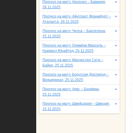
Прогноз на матч: Арсенал – Бавария,
>
26.11.2025
Прогноз на матч: Айнтрахт Франкфурт –
>
Аталанта, 26.11.2025
Прогноз на матч: Челси – Барселона,
>
25.11.2025
Прогноз на матч: Олимпик Марсель –
>
Ньюкасл Юнайтед, 25.11.2025
Прогноз на матч: Манчестер Сити –
>
Байер, 25.11.2025
Прогноз на матч: Боруссия Дортмунд –
>
Вильярреал, 25.11.2025
Прогноз на матч: Аякс – Бенфика,
>
25.11.2025
Прогноз на матч: Швейцария – Швеция,
>
15.11.2025