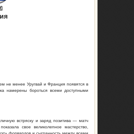
ция
тем не менее Уругвай и Франция появятся в
ика намерены бороться всеми доступными
тличную встряску и заряд позитива — матч
показала свое великолепное мастерство,
дуэт» форвардов и сыгранность между всеми