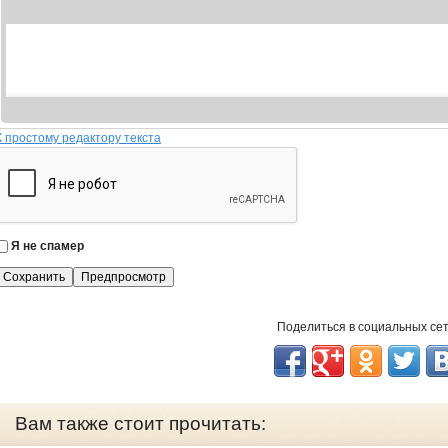
К простому редактору текста
Я не спамер
Я
с
п
а
Поделиться в социальных се
м
е
р
Вам также стоит прочитать: