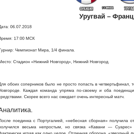
Уругвай – Фран
Дата: 06.07.2018
Время: 17:00 МСК
Турнир: Чемпионат Мира, 1/4 финала.
Место: Стадион «Нижний Новгород», Нижний Новгород.
Для обоих соперников было не просто попасть в четвертьфинал, 
Новгороде. Каждая команда упряма по-своему и оба поединщ
средствами. Скорее всего нас ожидает очень интересный матч.
Аналитика.
После поединка с Португалией, «небесная сборная» получила о
получился весьма непростым, но связка «Кавани — Суарес» 
фактически играя как одно целое. Отличная оборона, «звездный 