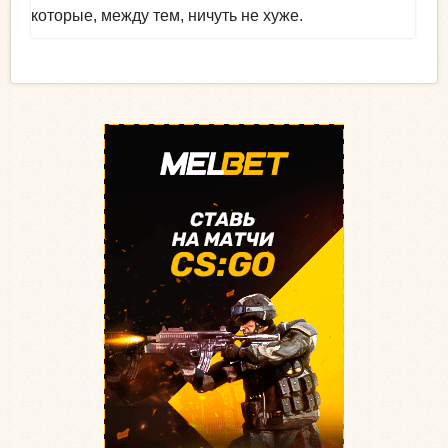
которые, между тем, ничуть не хуже.