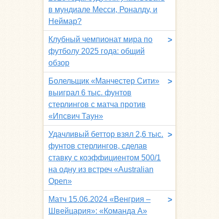
в мундиале Месси, Роналду, и
Неймар?
Клубный чемпионат мира по
>
футболу 2025 года: общий
обзор
Болельщик «Манчестер Сити»
>
выиграл 6 тыс. фунтов
стерлингов с матча против
«Ипсвич Таун»
Удачливый беттор взял 2,6 тыс.
>
фунтов стерлингов, сделав
ставку с коэффициентом 500/1
на одну из встреч «Australian
Open»
Матч 15.06.2024 «Венгрия –
>
Швейцария»: «Команда A»