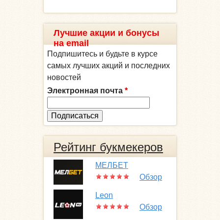
Лучшие акции и бонусы
на email
Подпишитесь и будьте в курсе
самых лучших акций и последних
новостей
Электронная почта
*
Рейтинг букмекеров
МЕЛБЕТ
Обзор
Leon
Обзор