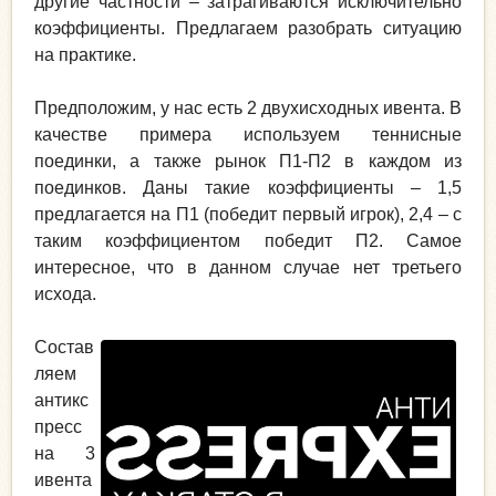
другие частности – затрагиваются исключительно
коэффициенты. Предлагаем разобрать ситуацию
на практике.
Предположим, у нас есть 2 двухисходных ивента. В
качестве примера используем теннисные
поединки, а также рынок П1-П2 в каждом из
поединков. Даны такие коэффициенты – 1,5
предлагается на П1 (победит первый игрок), 2,4 – с
таким коэффициентом победит П2. Самое
интересное, что в данном случае нет третьего
исхода.
Состав
ляем
антикс
пресс
на 3
ивента