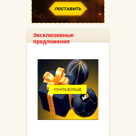
Эксклюзивные
предложения