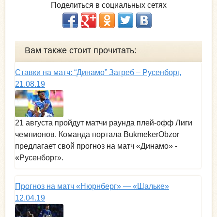
а
Поделиться в социальных сетях
м
е
р
Вам также стоит прочитать:
Ставки на матч: “Динамо” Загреб – Русенборг,
21.08.19
21 августа пройдут матчи раунда плей-офф Лиги
чемпионов. Команда портала BukmekerObzor
предлагает свой прогноз на матч «Динамо» -
«Русенборг».
Прогноз на матч «Нюрнберг» — «Шальке»
12.04.19