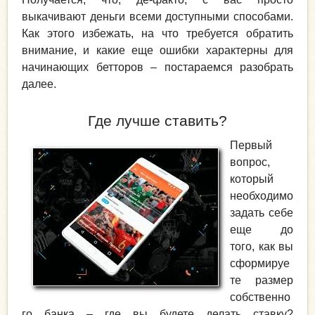
выкачивают деньги всеми доступными способами.
Как этого избежать, на что требуется обратить
внимание, и какие еще ошибки характерны для
начинающих бетторов – постараемся разобрать
далее.
Где лучше ставить?
Первый
вопрос,
который
необходимо
задать себе
еще до
того, как вы
сформируе
те размер
собственно
го банка – где вы будете делать ставку?