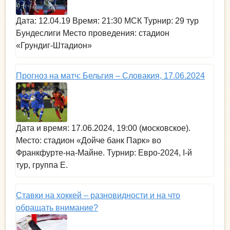
Дата: 12.04.19 Время: 21:30 МСК Турнир: 29 тур
Бундеслиги Место проведения: стадион
«Грундиг-Штадион»
Прогноз на матч: Бельгия – Словакия, 17.06.2024
Дата и время: 17.06.2024, 19:00 (московское).
Место: стадион «Дойче банк Парк» во
Франкфурте-на-Майне. Турнир: Евро-2024, I-й
тур, группа E.
Ставки на хоккей – разновидности и на что
обращать внимание?