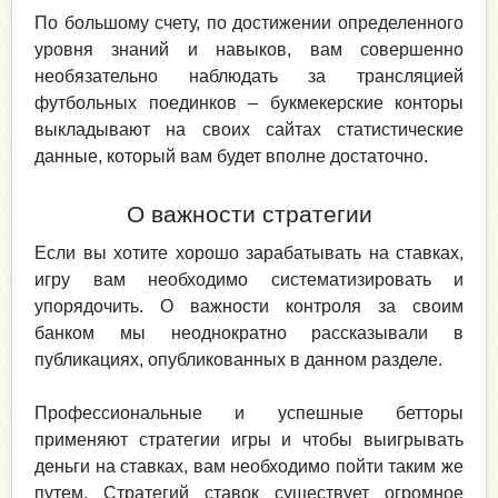
По большому счету, по достижении определенного
уровня знаний и навыков, вам совершенно
необязательно наблюдать за трансляцией
футбольных поединков – букмекерские конторы
выкладывают на своих сайтах статистические
данные, который вам будет вполне достаточно.
О важности стратегии
Если вы хотите хорошо зарабатывать на ставках,
игру вам необходимо систематизировать и
упорядочить. О важности контроля за своим
банком мы неоднократно рассказывали в
публикациях, опубликованных в данном разделе.
Профессиональные и успешные бетторы
применяют стратегии игры и чтобы выигрывать
деньги на ставках, вам необходимо пойти таким же
путем. Стратегий ставок существует огромное