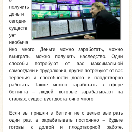
получить
деньги
сегодня
существ
ует
необыча
йно много. Деньги можно заработать, можно
выиграть, можно получить наследство. Одни
способы потребуют от вас максимальной
самоотдачи и трудолюбия, другие потребуют от вас
терпения и способности долго и плодотворно
работать. Также можно заработать в сфере
беттинга – людей, которые зарабатывают на
ставках, существует достаточно много.
Если вы пришли в беттинг не с целью выиграть
один раз, а зарабатывать постоянно – будьте
готовы к долгой и плодотворной работе.