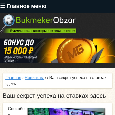
Перейти
☰ Главное меню
к
основному
содержанию
Главная
›
Новичкам
›
› Ваш секрет успеха на ставках
здесь
Ваш секрет успеха на ставках здесь
Способо
в