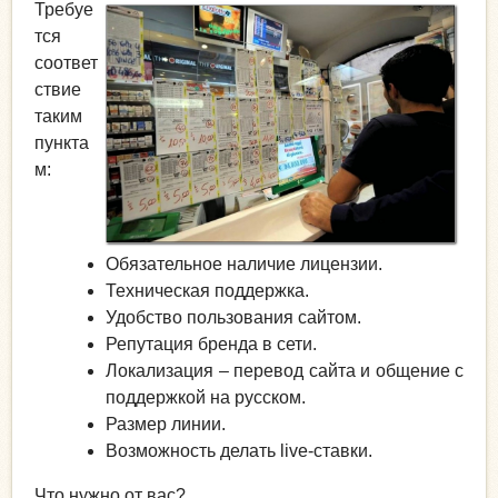
Требуе
тся
соответ
ствие
таким
пункта
м:
Обязательное наличие лицензии.
Техническая поддержка.
Удобство пользования сайтом.
Репутация бренда в сети.
Локализация – перевод сайта и общение с
поддержкой на русском.
Размер линии.
Возможность делать live-ставки.
Что нужно от вас?