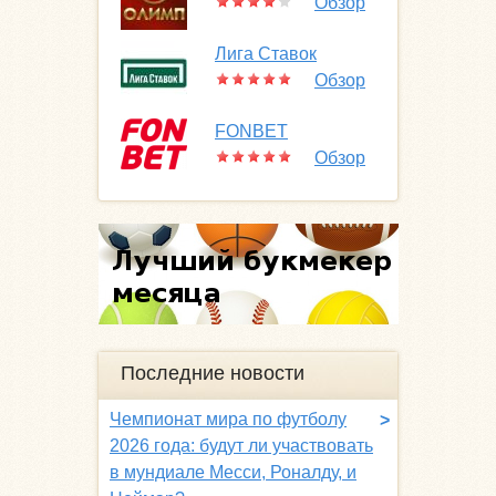
Обзор
Лига Ставок
Обзор
FONBET
Обзор
Последние новости
Чемпионат мира по футболу
>
2026 года: будут ли участвовать
в мундиале Месси, Роналду, и