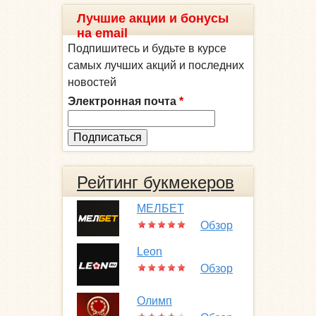
Лучшие акции и бонусы
на email
Подпишитесь и будьте в курсе
самых лучших акций и последних
новостей
Электронная почта
*
Рейтинг букмекеров
МЕЛБЕТ
Обзор
Leon
Обзор
Олимп