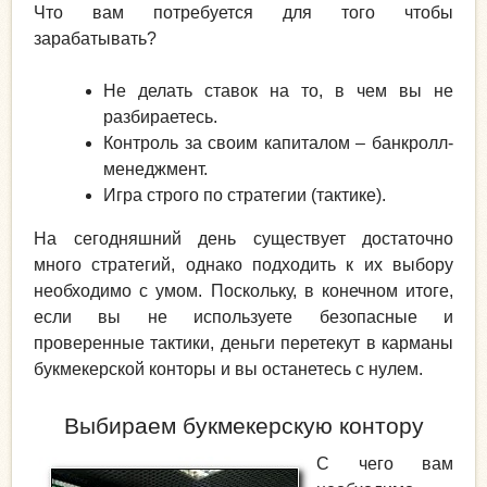
Что вам потребуется для того чтобы
зарабатывать?
Не делать ставок на то, в чем вы не
разбираетесь.
Контроль за своим капиталом – банкролл-
менеджмент.
Игра строго по стратегии (тактике).
На сегодняшний день существует достаточно
много стратегий, однако подходить к их выбору
необходимо с умом. Поскольку, в конечном итоге,
если вы не используете безопасные и
проверенные тактики, деньги перетекут в карманы
букмекерской конторы и вы останетесь с нулем.
Выбираем букмекерскую контору
С чего вам