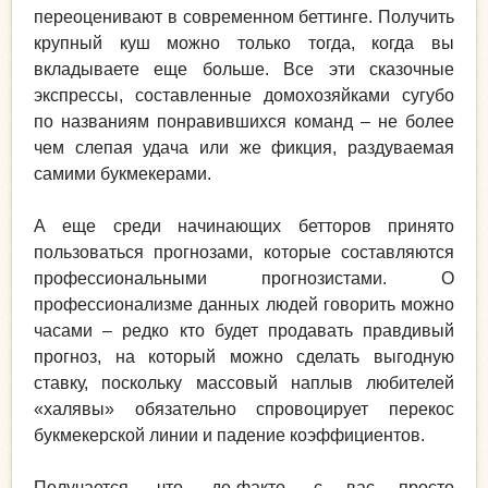
переоценивают в современном беттинге. Получить
крупный куш можно только тогда, когда вы
вкладываете еще больше. Все эти сказочные
экспрессы, составленные домохозяйками сугубо
по названиям понравившихся команд – не более
чем слепая удача или же фикция, раздуваемая
самими букмекерами.
А еще среди начинающих бетторов принято
пользоваться прогнозами, которые составляются
профессиональными прогнозистами. О
профессионализме данных людей говорить можно
часами – редко кто будет продавать правдивый
прогноз, на который можно сделать выгодную
ставку, поскольку массовый наплыв любителей
«халявы» обязательно спровоцирует перекос
букмекерской линии и падение коэффициентов.
Получается, что, де-факто, с вас просто