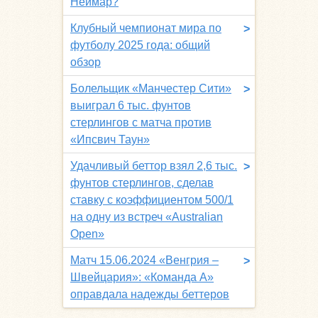
Неймар?
Клубный чемпионат мира по
>
футболу 2025 года: общий
обзор
Болельщик «Манчестер Сити»
>
выиграл 6 тыс. фунтов
стерлингов с матча против
«Ипсвич Таун»
Удачливый беттор взял 2,6 тыс.
>
фунтов стерлингов, сделав
ставку с коэффициентом 500/1
на одну из встреч «Australian
Open»
Матч 15.06.2024 «Венгрия –
>
Швейцария»: «Команда A»
оправдала надежды беттеров