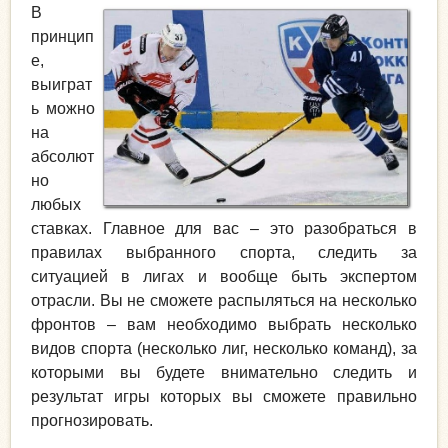
В
принцип
е,
выиграт
ь можно
на
абсолют
но
любых
ставках. Главное для вас – это разобраться в
правилах выбранного спорта, следить за
ситуацией в лигах и вообще быть экспертом
отрасли. Вы не сможете распыляться на несколько
фронтов – вам необходимо выбрать несколько
видов спорта (несколько лиг, несколько команд), за
которыми вы будете внимательно следить и
результат игры которых вы сможете правильно
прогнозировать.