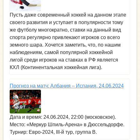
Пусть даже современный хоккей на данном этапе
своего развития и уступает в популярности тому
же футболу многократно, ставки на данный вид
спорта регулярно привлекают игроков со всего
земного шара. Хочется заметить, что, по нашим
наблюдениям, самой популярной хоккейной
лигой среди игроков на ставках в РФ является
КХЛ (Континентальная хоккейная лига).
Прогноз на матч: Албания – Испания, 24.06.2024
Дата и время: 24.06.2024, 22:00 (московское).
Место: «Меркур Шпиль-Арена» в Дюссельдорфе.
Турнир: Евро-2024, III-й тур, группа B.