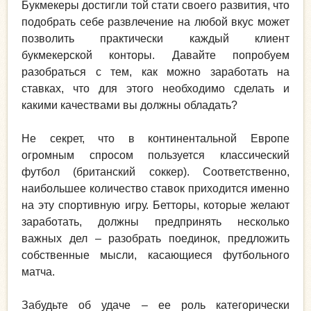
Букмекеры достигли той стати своего развития, что
подобрать себе развлечение на любой вкус может
позволить практически каждый клиент
букмекерской конторы. Давайте попробуем
разобраться с тем, как можно заработать на
ставках, что для этого необходимо сделать и
какими качествами вы должны обладать?
Не секрет, что в континентальной Европе
огромным спросом пользуется классический
футбол (британский соккер). Соответственно,
наибольшее количество ставок приходится именно
на эту спортивную игру. Бетторы, которые желают
заработать, должны предпринять несколько
важных дел – разобрать поединок, предложить
собственные мысли, касающиеся футбольного
матча.
Забудьте об удаче – ее роль категорически