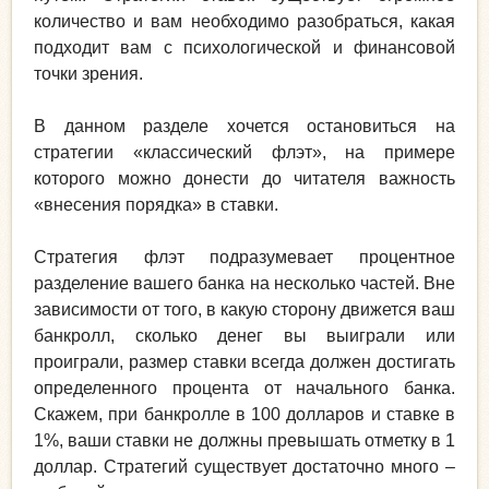
количество и вам необходимо разобраться, какая
подходит вам с психологической и финансовой
точки зрения.
В данном разделе хочется остановиться на
стратегии «классический флэт», на примере
которого можно донести до читателя важность
«внесения порядка» в ставки.
Стратегия флэт подразумевает процентное
разделение вашего банка на несколько частей. Вне
зависимости от того, в какую сторону движется ваш
банкролл, сколько денег вы выиграли или
проиграли, размер ставки всегда должен достигать
определенного процента от начального банка.
Скажем, при банкролле в 100 долларов и ставке в
1%, ваши ставки не должны превышать отметку в 1
доллар. Стратегий существует достаточно много –