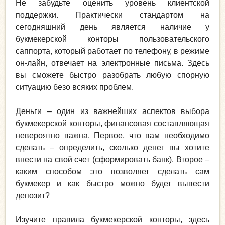
Не забудьте оценить уровень клиентской
поддержки. Практически стандартом на
сегодняшний день является наличие у
букмекерской конторы пользовательского
саппорта, который работает по телефону, в режиме
он-лайн, отвечает на электронные письма. Здесь
вы сможете быстро разобрать любую спорную
ситуацию безо всяких проблем.
Деньги – один из важнейших аспектов выбора
букмекерской конторы, финансовая составляющая
невероятно важна. Первое, что вам необходимо
сделать – определить, сколько денег вы хотите
внести на свой счет (сформировать банк). Второе –
каким способом это позволяет сделать сам
букмекер и как быстро можно будет вывести
депозит?
Изучите правила букмекерской конторы, здесь