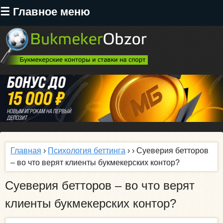
Перейти
☰ Главное меню
к
основному
содержанию
Главная
›
Психология беттинга
›
› Суеверия бетторов
– во что верят клиенты букмекерских контор?
Суеверия бетторов – во что верят
клиенты букмекерских контор?