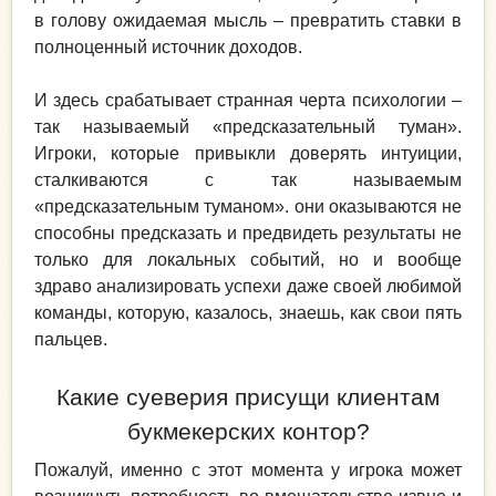
в голову ожидаемая мысль – превратить ставки в
полноценный источник доходов.
И здесь срабатывает странная черта психологии –
так называемый «предсказательный туман».
Игроки, которые привыкли доверять интуиции,
сталкиваются с так называемым
«предсказательным туманом». они оказываются не
способны предсказать и предвидеть результаты не
только для локальных событий, но и вообще
здраво анализировать успехи даже своей любимой
команды, которую, казалось, знаешь, как свои пять
пальцев.
Какие суеверия присущи клиентам
букмекерских контор?
Пожалуй, именно с этот момента у игрока может