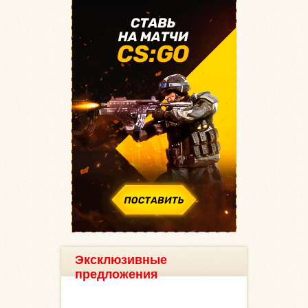
Эксклюзивные
предложения