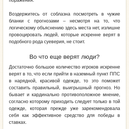
поражения.
Воздержитесь от соблазна посмотреть в чужие
бланки с прогнозами – несмотря на то, что
логическому объяснению здесь места нет, излишне
провоцировать людей, которые искренне верят в
подобного рода суеверия, не стоит.
Во что еще верят люди?
Достаточно большое количество игроков искренне
верят в то, что если прийти в наземный пункт ППС
в нарядной, красивой одежде, то это поможет
составить правильный, выигрышный прогноз. Но
бывает и кардинально противоположное мнение,
согласно которому приходить следует только в той
одежде, которая прежде уже зарекомендовала
себя как эффективное средство для победы в
ставках.