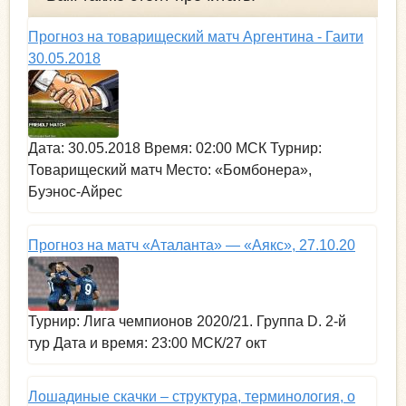
Прогноз на товарищеский матч Аргентина - Гаити
30.05.2018
Дата: 30.05.2018 Время: 02:00 МСК Турнир:
Товарищеский матч Место: «Бомбонера»,
Буэнос-Айрес
Прогноз на матч «Аталанта» — «Аякс», 27.10.20
Турнир: Лига чемпионов 2020/21. Группа D. 2-й
тур Дата и время: 23:00 МСК/27 окт
Лошадиные скачки – структура, терминология, о