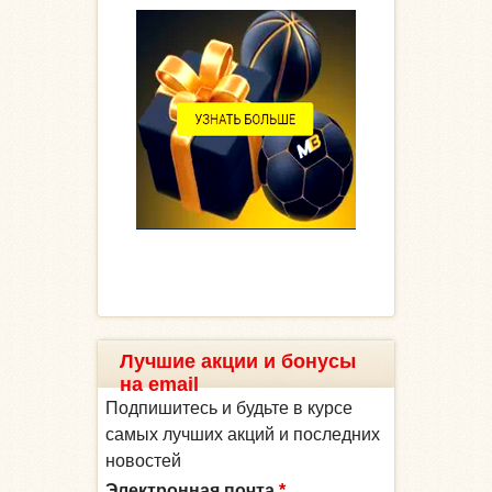
Лучшие акции и бонусы
на email
Подпишитесь и будьте в курсе
самых лучших акций и последних
новостей
Электронная почта
*