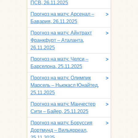
ПСВ, 26.11.2025
Прогноз на матч: Арсенал –
>
Бавария, 26.11.2025
Прогноз на матч: Айнтрахт
>
Франкфурт – Аталанта,
26.11.2025
Прогноз на матч: Челси –
>
Барселона, 25.11.2025
Прогноз на матч: Олимпик
>
Марсель – Ньюкасл Юнайтед,
25.11.2025
Прогноз на матч: Манчестер
>
Сити – Байер, 25.11.2025
Прогноз на матч: Боруссия
>
Дортмунд – Вильярреал,
25.11.2025