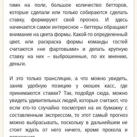
гимн на поле, большое количество бетторов,
которые сделали или только собираются сделать
ставку, формируют свой прогноз. И здесь
начинается самое интересное – беттеры обращают
внимание на цвета формы. Какой-то определенный
цвет, или раскраска формы команды гостей
считаются «не фартовыми» и делать крупную
ставку на них – выброшенные, по их мнению,
деньги.
И это только трансляции, а что можно увидеть,
заняв удобную позицию у окошек касс, где
принимаются ставки? Так, подойдя сюда, можно
увидеть удивительных людей, которые считают, что
если кто-то случайно посмотрел на их бумажку с
составленным экспрессом, то этот самый прогноз
можно выбрасывать, поскольку в дальнейшем не
стоит ждать от него ничего, кроме прокола и