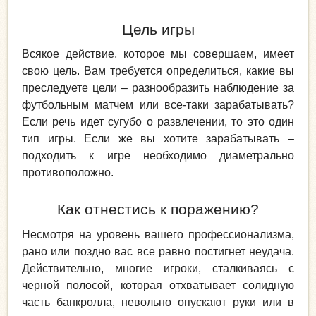
Цель игры
Всякое действие, которое мы совершаем, имеет
свою цель. Вам требуется определиться, какие вы
преследуете цели – разнообразить наблюдение за
футбольным матчем или все-таки зарабатывать?
Если речь идет сугубо о развлечении, то это один
тип игры. Если же вы хотите зарабатывать –
подходить к игре необходимо диаметрально
противоположно.
Как отнестись к поражению?
Несмотря на уровень вашего профессионализма,
рано или поздно вас все равно постигнет неудача.
Действительно, многие игроки, сталкиваясь с
черной полосой, которая отхватывает солидную
часть банкролла, невольно опускают руки или в