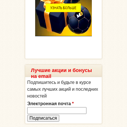
Лучшие акции и бонусы
на email
Подпишитесь и будьте в курсе
самых лучших акций и последних
новостей
Электронная почта
*