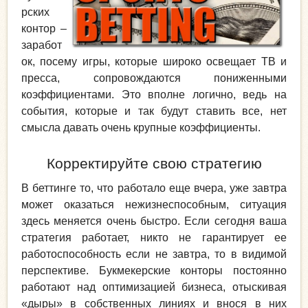
рских
контор –
заработ
ок, посему игры, которые широко освещает ТВ и
пресса, сопровождаются пониженными
коэффициентами. Это вполне логично, ведь на
события, которые и так будут ставить все, нет
смысла давать очень крупные коэффициенты.
Корректируйте свою стратегию
В беттинге то, что работало еще вчера, уже завтра
может оказаться нежизнеспособным, ситуация
здесь меняется очень быстро. Если сегодня ваша
стратегия работает, никто не гарантирует ее
работоспособность если не завтра, то в видимой
перспективе. Букмекерские конторы постоянно
работают над оптимизацией бизнеса, отыскивая
«дыры» в собственных линиях и внося в них