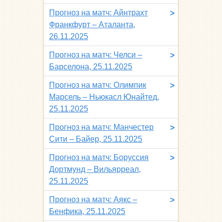
Прогноз на матч: Айнтрахт
>
Франкфурт – Аталанта,
26.11.2025
Прогноз на матч: Челси –
>
Барселона, 25.11.2025
Прогноз на матч: Олимпик
>
Марсель – Ньюкасл Юнайтед,
25.11.2025
Прогноз на матч: Манчестер
>
Сити – Байер, 25.11.2025
Прогноз на матч: Боруссия
>
Дортмунд – Вильярреал,
25.11.2025
Прогноз на матч: Аякс –
>
Бенфика, 25.11.2025