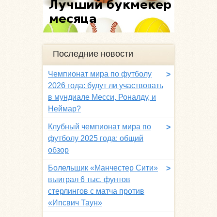
Последние новости
Чемпионат мира по футболу
>
2026 года: будут ли участвовать
в мундиале Месси, Роналду, и
Неймар?
Клубный чемпионат мира по
>
футболу 2025 года: общий
обзор
Болельщик «Манчестер Сити»
>
выиграл 6 тыс. фунтов
стерлингов с матча против
«Ипсвич Таун»