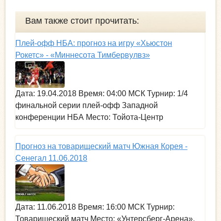
р
Вам также стоит прочитать:
Плей-офф НБА: прогноз на игру «Хьюстон
Рокетс» - «Миннесота Тимбервулвз»
Дата: 19.04.2018 Время: 04:00 МСК Турнир: 1/4
финальной серии плей-офф Западной
конференции НБА Место: Тойота-Центр
Прогноз на товарищеский матч Южная Корея -
Сенегал 11.06.2018
Дата: 11.06.2018 Время: 16:00 МСК Турнир:
Товарищеский матч Место: «Унтерсберг-Арена»,