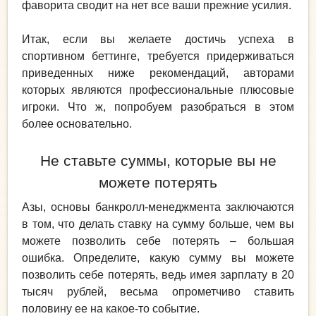
фаворита сводит на нет все ваши прежние усилия.
Итак, если вы желаете достичь успеха в
спортивном беттинге, требуется придерживаться
приведенных ниже рекомендаций, авторами
которых являются профессиональные плюсовые
игроки. Что ж, попробуем разобраться в этом
более основательно.
Не ставьте суммы, которые вы не
можете потерять
Азы, основы банкролл-менеджмента заключаются
в том, что делать ставку на сумму больше, чем вы
можете позволить себе потерять – большая
ошибка. Определите, какую сумму вы можете
позволить себе потерять, ведь имея зарплату в 20
тысяч рублей, весьма опрометчиво ставить
половину ее на какое-то событие.