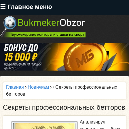
Перейти
☰ Главное меню
к
основному
содержанию
Главная
›
Новичкам
›
› Секреты профессиональных
бетторов
Секреты профессиональных бетторов
Анализируя
клиентскую базу