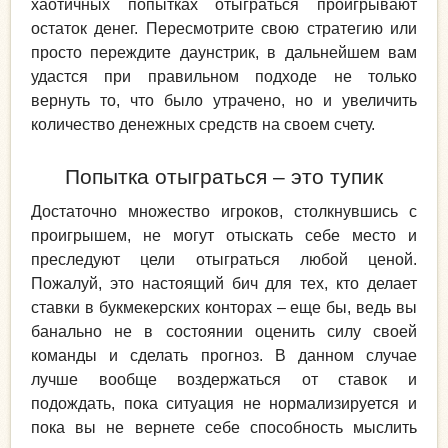
хаотичных попытках отыграться проигрывают
остаток денег. Пересмотрите свою стратегию или
просто переждите даунстрик, в дальнейшем вам
удастся при правильном подходе не только
вернуть то, что было утрачено, но и увеличить
количество денежных средств на своем счету.
Попытка отыграться – это тупик
Достаточно множество игроков, столкнувшись с
проигрышем, не могут отыскать себе место и
преследуют цели отыграться любой ценой.
Пожалуй, это настоящий бич для тех, кто делает
ставки в букмекерских конторах – еще бы, ведь вы
банально не в состоянии оценить силу своей
команды и сделать прогноз. В данном случае
лучше вообще воздержаться от ставок и
подождать, пока ситуация не нормализируется и
пока вы не вернете себе способность мыслить