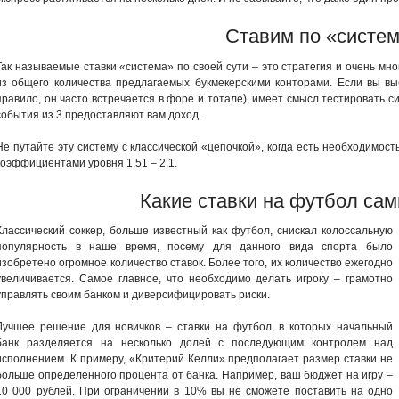
Ставим по «систе
Так называемые ставки «система» по своей сути – это стратегия и очень мн
из общего количества предлагаемых букмекерскими конторами. Если вы вы
правило, он часто встречается в форе и тотале), имеет смысл тестировать с
события из 3 предоставляют вам доход.
Не путайте эту систему с классической «цепочкой», когда есть необходимос
коэффициентами уровня 1,51 – 2,1.
Какие ставки на футбол са
Классический соккер, больше известный как футбол, снискал колоссальную
популярность в наше время, посему для данного вида спорта было
изобретено огромное количество ставок. Более того, их количество ежегодно
увеличивается. Самое главное, что необходимо делать игроку – грамотно
управлять своим банком и диверсифицировать риски.
Лучшее решение для новичков – ставки на футбол, в которых начальный
банк разделяется на несколько долей с последующим контролем над
исполнением. К примеру, «Критерий Келли» предполагает размер ставки не
больше определенного процента от банка. Например, ваш бюджет на игру –
10 000 рублей. При ограничении в 10% вы не сможете поставить на одно