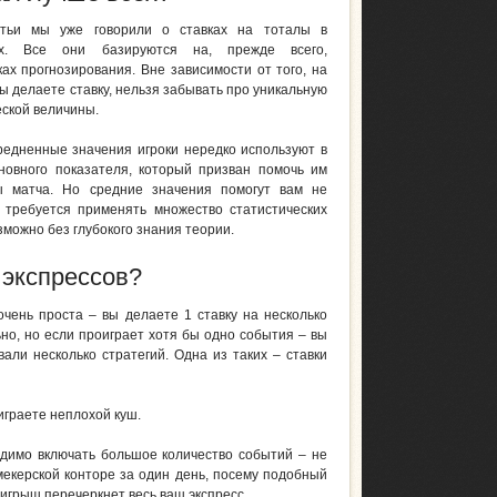
тьи мы уже говорили о ставках на тоталы в
рах. Все они базируются на, прежде всего,
ках прогнозирования. Вне зависимости от того, на
вы делаете ставку, нельзя забывать про уникальную
еской величины.
средненные значения игроки нередко используют в
новного показателя, который призван помочь им
ы матча. Но средние значения помогут вам не
в требуется применять множество статистических
зможно без глубокого знания теории.
 экспрессов?
 очень проста – вы делаете 1 ставку на несколько
но, но если проиграет хотя бы одно события – вы
вали несколько стратегий. Одна из таких – ставки
играете неплохой куш.
одимо включать большое количество событий – не
мекерской конторе за один день, посему подобный
оигрыш перечеркнет весь ваш экспресс.