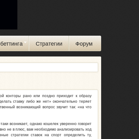
беттинга
Стратегии
Форум
ой конторы рано или поздно приходит к образу
делать ставку либо же нет» окончательно теряет
твенный возникающий вопрос звучит так: «на что
таки возникает, однако кошелек уверенно говорит
явно не в плюс, вам необходимо анализировать ход
зные стратегии ставок на спорт определить ту,