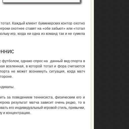
 тотал. Каждый клиент букмекерских контор охотно
 игроки охотнее ставят на «обе забьют» или «тотал
льку игр, когда ни одна из команд так и не сумела
еннис
с футболом, однако спрос на данный вид спорта в
ная вселенная, в которой тотал и фора считаются
порта не может возникнуть ситуация, когда матч
стороне.
андикапы.
дить за поведением теннисиста, физическим его и
грока результат матча зависит очень редко, то в
ывать его индивидуальный игровой стиль, привычки,
му и концентрацию.