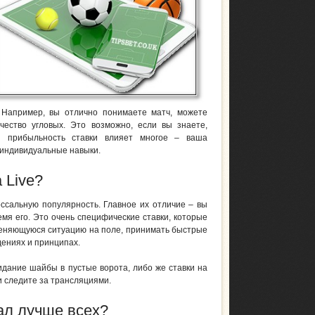
 Например, вы отлично понимаете матч, можете
чество угловых. Это возможно, если вы знаете,
и прибыльность ставки влияет многое – ваша
 индивидуальные навыки.
 Live?
оссальную популярность. Главное их отличие – вы
емя его. Это очень специфические ставки, которые
меняющуюся ситуацию на поле, принимать быстрые
дениях и принципах.
жидание шайбы в пустые ворота, либо же ставки на
и следите за трансляциями.
тал лучше всех?