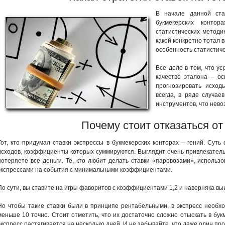
В начале данной ста
букмекерских конто
статистических методи
какой конкретно тотал 
особенность статистич
Все дело в том, что у
качестве эталона – ос
прогнозировать исход
всегда, в ряде случае
инструментов, что нево
Почему стоит отказаться от
Тот, кто придумал ставки экспрессы в букмекерских конторах – гений. Суть
исходов, коэффициенты которых суммируются. Выглядит очень привлекатель
потеряете все деньги. Те, кто любит делать ставки «паровозами», использо
экспрессами на события с минимальными коэффициентами.
По сути, вы ставите на игры фаворитов с коэффициентами 1,2 и наверняка вы
Но чтобы такие ставки были в принципе рентабельными, в экспресс необх
меньше 10 точно. Стоит отметить, что их достаточно сложно отыскать в бук
экспресс растягивается на несколько дней. И не забывайте, что даже один пр