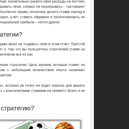
лько значительно снизить свои расходы на беттинг,
рывать легко, сложно не проигрывать – так говорят
бсолютно правы, поскольку делать ставки наугад и
одно, а вот ставить обдумано и прогнозировать не
тенциальную прибыль – нечто другое.
атегии?
даже могут не отдавать себе в этом отчет. Простой
 о том, что вы пользуетесь стратегией ставки на
ктически все из нас.
нную стратегию. Цель игроков, которые ставят на
роки с небольшим количеством опыта начинают
оритам.
а», которая уж точно не будет хороша для вашего
ь с классическими ставками на прематч. Всего и не
 стратегию?