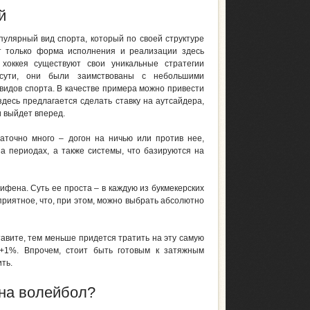
й
пулярный вид спорта, который по своей структуре
т только форма исполнения и реализации здесь
хоккея существуют свои уникальные стратегии
 сути, они были заимствованы с небольшими
видов спорта. В качестве примера можно привести
 здесь предлагается сделать ставку на аутсайдера,
и выйдет вперед.
аточно много – догон на ничью или против нее,
на периодах, а также системы, что базируются на
фена. Суть ее проста – в каждую из букмекерских
риятное, что, при этом, можно выбрать абсолютно
авите, тем меньше придется тратить на эту самую
+1%. Впрочем, стоит быть готовым к затяжным
ть.
 на волейбол?