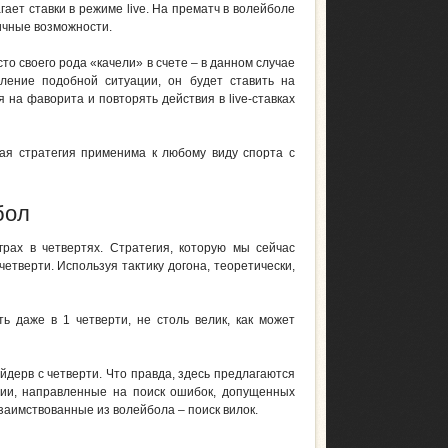
ает ставки в режиме live. На прематч в волейболе
ничные возможности.
то своего рода «качели» в счете – в данном случае
вление подобной ситуации, он будет ставить на
 на фаворита и повторять действия в live-ставках
ая стратегия применима к любому виду спорта с
бол
рах в четвертях. Стратегия, которую мы сейчас
етверти. Используя тактику догона, теоретически,
 даже в 1 четверти, не столь велик, как может
йдерв с четверти. Что правда, здесь предлагаются
ии, направленные на поиск ошибок, допущенных
 заимствованные из волейбола – поиск вилок.