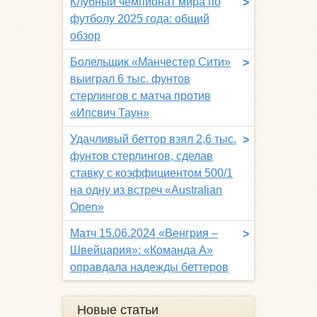
Клубный чемпионат мира по
>
футболу 2025 года: общий
обзор
Болельщик «Манчестер Сити»
>
выиграл 6 тыс. фунтов
стерлингов с матча против
«Ипсвич Таун»
Удачливый беттор взял 2,6 тыс.
>
фунтов стерлингов, сделав
ставку с коэффициентом 500/1
на одну из встреч «Australian
Open»
Матч 15.06.2024 «Венгрия –
>
Швейцария»: «Команда A»
оправдала надежды беттеров
Новые статьи