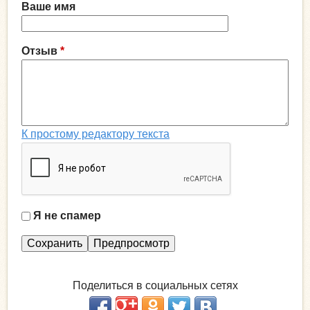
Ваше имя
Отзыв
*
К простому редактору текста
Я не спамер
Я
с
п
а
Поделиться в социальных сетях
м