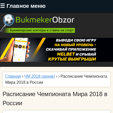
Перейти
☰ Главное меню
к
основному
содержанию
Главная
›
ЧМ 2018 (архив)
›
› Расписание Чемпионата
Мира 2018 в России
Расписание Чемпионата Мира 2018 в
России