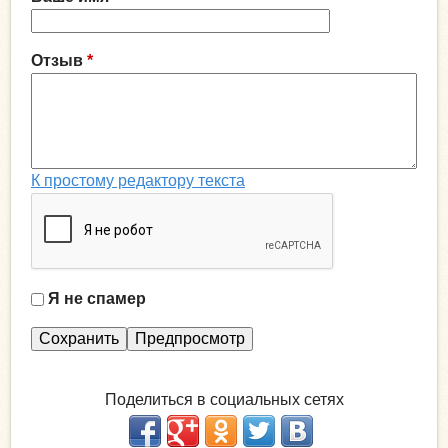
Отзыв
*
К простому редактору текста
Я не спамер
Я
с
п
а
Поделиться в социальных сетях
м
е