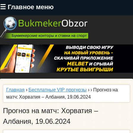
Перейти
☰ Главное меню
к
основному
содержанию
Главная
›
Бесплатные VIP прогнозы
›
› Прогноз на
матч: Хорватия – Албания, 19.06.2024
Прогноз на матч: Хорватия –
Албания, 19.06.2024