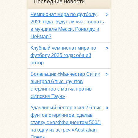
Последние новости
Чемпионат мира по футболу
>
2026 года: будут ли участвовать
в мундиале Месси, Роналду, и
Неймар?
Клубный чемпионат мира по
>
футболу 2025 года: общий
обзор
Болельщик «Манчестер Сити»
>
выиграл 6 тыс. фунтов
стерлингов с матча против
«Ипсвич Таун»
Удачливый беттор взял 2,6 тыс.
>
фунтов стерлингов, сделав
ставку с коэффициентом 500/1
на одну из встреч «Australian
Open»