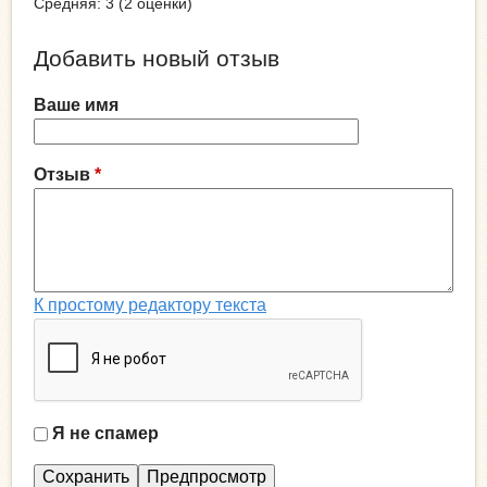
Средняя:
3
(
2
оценки)
Добавить новый отзыв
Ваше имя
Отзыв
*
К простому редактору текста
Я не спамер
Я
с