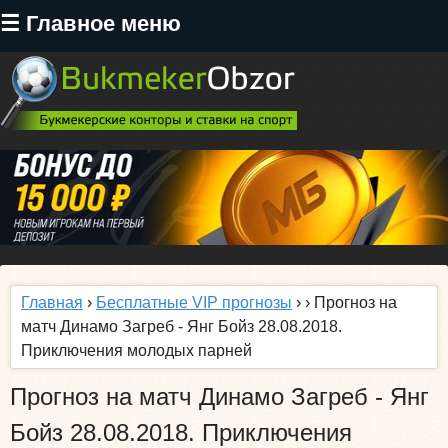
Перейти
☰ Главное меню
к
основному
содержанию
Главная
›
Бесплатные VIP прогнозы
›
› Прогноз на
матч Динамо Загреб - Янг Бойз 28.08.2018.
Приключения молодых парней
Прогноз на матч Динамо Загреб - Янг
Бойз 28.08.2018. Приключения