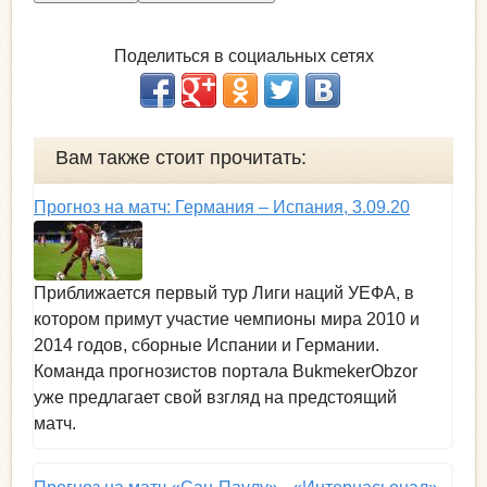
п
а
Поделиться в социальных сетях
м
е
р
Вам также стоит прочитать:
Прогноз на матч: Германия – Испания, 3.09.20
Приближается первый тур Лиги наций УЕФА, в
котором примут участие чемпионы мира 2010 и
2014 годов, сборные Испании и Германии.
Команда прогнозистов портала BukmekerObzor
уже предлагает свой взгляд на предстоящий
матч.