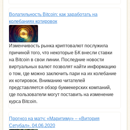
Волатильность Bitcoin: как заработать на
колебаниях котировок
Изменчивость рынка криптовалют послужила
причиной того, что некоторые БК внесли ставки
на Bitcoin в свои линии. Последние новости
виртуальных валют позволят найти информацию
о том, где можно заключить пари на их колебание
их котировок. Вниманию читателей
представляется обзор букмекерских компаний,
где пользователи могут поставить на изменение
курса Bitcoin.
Прогноз на матч: «Маритиму» – «Витория
Сетубал». 04.06.2020