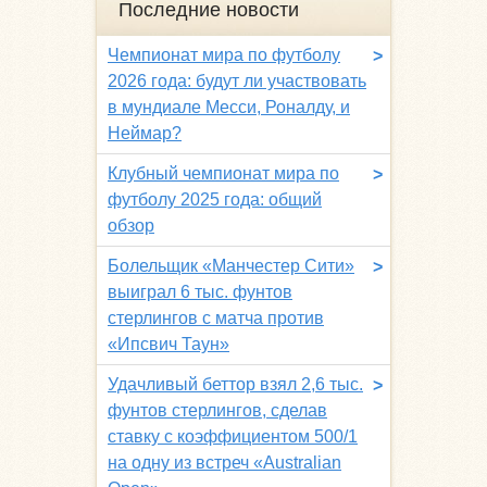
Последние новости
Чемпионат мира по футболу
>
2026 года: будут ли участвовать
в мундиале Месси, Роналду, и
Неймар?
Клубный чемпионат мира по
>
футболу 2025 года: общий
обзор
Болельщик «Манчестер Сити»
>
выиграл 6 тыс. фунтов
стерлингов с матча против
«Ипсвич Таун»
Удачливый беттор взял 2,6 тыс.
>
фунтов стерлингов, сделав
ставку с коэффициентом 500/1
на одну из встреч «Australian