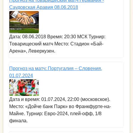
Прогноз на товарищеский матч Германия -
Саудовская Аравия 08.06.2018
Дата: 08.06.2018 Время: 20:30 МСК Турнир:
Товарищеский матч Место: Стадион «Бай-
Арена», Леверкузен.
Прогноз на матч: Португалия – Словения,
01.07.2024
Дата и время: 01.07.2024, 22:00 (московское).
Место: «Дойче банк Парк» во Франкфурте-на-
Майне. Турнир: Евро-2024, плей-офф, 1/8
финала.