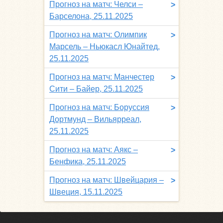
Прогноз на матч: Челси –
>
Барселона, 25.11.2025
Прогноз на матч: Олимпик
>
Марсель – Ньюкасл Юнайтед,
25.11.2025
Прогноз на матч: Манчестер
>
Сити – Байер, 25.11.2025
Прогноз на матч: Боруссия
>
Дортмунд – Вильярреал,
25.11.2025
Прогноз на матч: Аякс –
>
Бенфика, 25.11.2025
Прогноз на матч: Швейцария –
>
Швеция, 15.11.2025