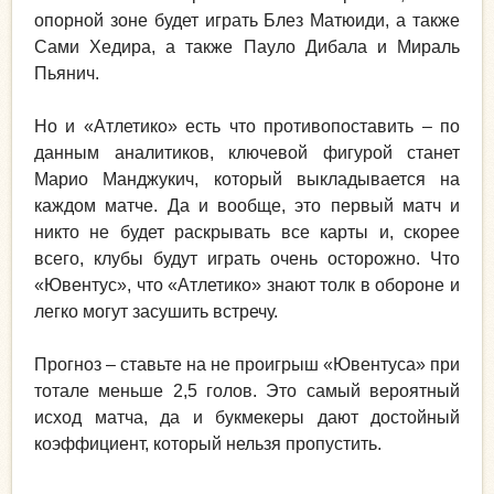
опорной зоне будет играть Блез Матюиди, а также
Сами Хедира, а также Пауло Дибала и Мираль
Пьянич.
Но и «Атлетико» есть что противопоставить – по
данным аналитиков, ключевой фигурой станет
Марио Манджукич, который выкладывается на
каждом матче. Да и вообще, это первый матч и
никто не будет раскрывать все карты и, скорее
всего, клубы будут играть очень осторожно. Что
«Ювентус», что «Атлетико» знают толк в обороне и
легко могут засушить встречу.
Прогноз – ставьте на не проигрыш «Ювентуса» при
тотале меньше 2,5 голов. Это самый вероятный
исход матча, да и букмекеры дают достойный
коэффициент, который нельзя пропустить.