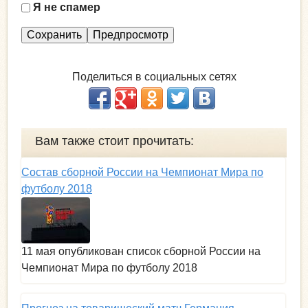
Я не спамер
Я
с
п
а
Поделиться в социальных сетях
м
е
р
Вам также стоит прочитать:
Состав сборной России на Чемпионат Мира по
футболу 2018
11 мая опубликован список сборной России на
Чемпионат Мира по футболу 2018