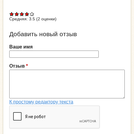
Средняя:
3.5
(
2
оценки)
Добавить новый отзыв
Ваше имя
Отзыв
*
К простому редактору текста