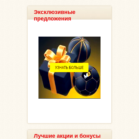
Эксклюзивные
предложения
Лучшие акции и бонусы