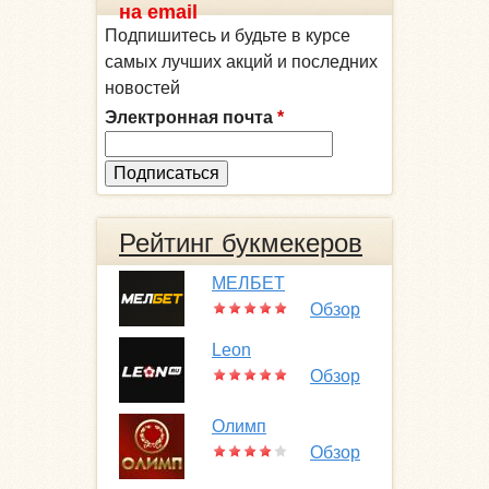
на email
Подпишитесь и будьте в курсе
самых лучших акций и последних
новостей
Электронная почта
*
Рейтинг букмекеров
МЕЛБЕТ
Обзор
Leon
Обзор
Олимп
Обзор