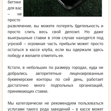
беттинг
для вас
– не
просто
развлечение, вы можете потерять бдительность и
просто слить весь свой депозит. Но даже
выигрышные ставки в этом случае находятся под
угрозой – огромная часть прибыли может просто
остаться в кассе клуба, если вы одержали здесь
победу и желаете отметить ее.
Кстати, в небольших по размеру городах, куда не
добрались авторитетные лицензированные
букмекерские конторы по сей день, работает
достаточно много подпольных организаций,
принимающих ставки.
Мы категорически не рекомендуем пользоваться
услугами такого рода заведений – в кассе может