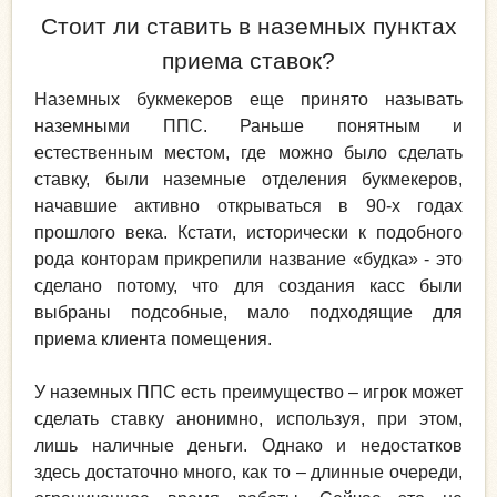
Стоит ли ставить в наземных пунктах
приема ставок?
Наземных букмекеров еще принято называть
наземными ППС. Раньше понятным и
естественным местом, где можно было сделать
ставку, были наземные отделения букмекеров,
начавшие активно открываться в 90-х годах
прошлого века. Кстати, исторически к подобного
рода конторам прикрепили название «будка» - это
сделано потому, что для создания касс были
выбраны подсобные, мало подходящие для
приема клиента помещения.
У наземных ППС есть преимущество – игрок может
сделать ставку анонимно, используя, при этом,
лишь наличные деньги. Однако и недостатков
здесь достаточно много, как то – длинные очереди,