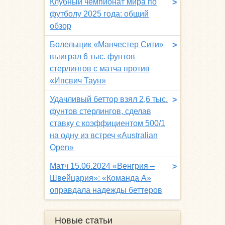
Клубный чемпионат мира по
>
футболу 2025 года: общий
обзор
Болельщик «Манчестер Сити»
>
выиграл 6 тыс. фунтов
стерлингов с матча против
«Ипсвич Таун»
Удачливый беттор взял 2,6 тыс.
>
фунтов стерлингов, сделав
ставку с коэффициентом 500/1
на одну из встреч «Australian
Open»
Матч 15.06.2024 «Венгрия –
>
Швейцария»: «Команда A»
оправдала надежды беттеров
Новые статьи