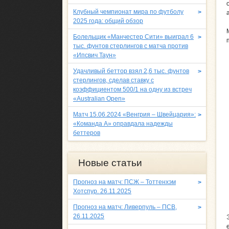
Клубный чемпионат мира по футболу
>
2025 года: общий обзор
Болельщик «Манчестер Сити» выиграл 6
>
тыс. фунтов стерлингов с матча против
«Ипсвич Таун»
Удачливый беттор взял 2,6 тыс. фунтов
>
стерлингов, сделав ставку с
коэффициентом 500/1 на одну из встреч
«Australian Open»
Матч 15.06.2024 «Венгрия – Швейцария»:
>
«Команда A» оправдала надежды
беттеров
Новые статьи
Прогноз на матч: ПСЖ – Тоттенхэм
>
Хотспур. 26.11.2025
Прогноз на матч: Ливерпуль – ПСВ,
>
26.11.2025