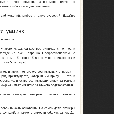
метить, что, несмотря на огромное количество
 какой-либо из исходов этой вилки.
 заблуждений, мифов и даже суеверий. Давайте
итуациях
 новичков.
» у этого мифа, однако воспринимается он, если
верждения, очень странно. Профессионализм не
некоторые бетторы благополучно сливают свои
после 5 лет игры).
ем отличаются от вилок, возникающих в прематч.
 ряд преимуществ, который им присущ – это и
орость, количество возникающих вилок за матч, а
т миф не имеет никакого реального подтверждения.
льных сканеров, которые позволяют выявить
д собой никаких оснований. На самом деле, сканеры
 функций, а также стоимости обслуживания. Да,