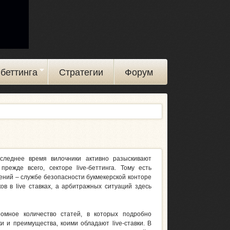
беттинга
Стратегии
Форум
оследнее время вилочники активно разыскивают
режде всего, секторе live-беттинга. Тому есть
ений – службе безопасности букмекерской конторе
ов в live ставках, а арбитражных ситуаций здесь
омное количество статей, в которых подробно
и и преимущества, коими обладают live-ставки. В