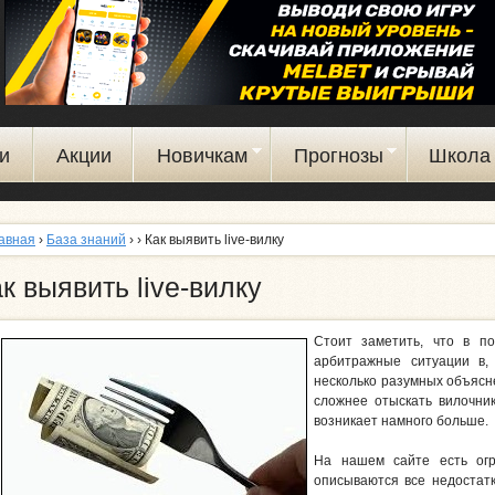
Перейти
к
основному
содержанию
и
Акции
Новичкам
Прогнозы
Школа 
авная
›
База знаний
›
› Как выявить live-вилку
к выявить live-вилку
Стоит заметить, что в п
арбитражные ситуации в, п
несколько разумных объясн
сложнее отыскать вилочник
возникает намного больше.
На нашем сайте есть огр
описываются все недостатк