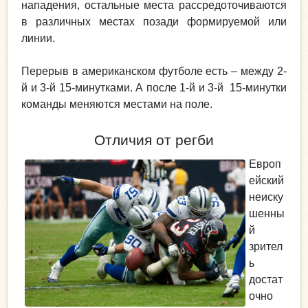
нападения, остальные места рассредоточиваются
в различных местах позади формируемой или
линии.
Перерыв в американском футболе есть – между 2-
й и 3-й 15-минутками. А после 1-й и 3-й 15-минутки
команды меняются местами на поле.
Отличия от регби
Европ
ейский
неиску
шенны
й
зрител
ь
достат
очно