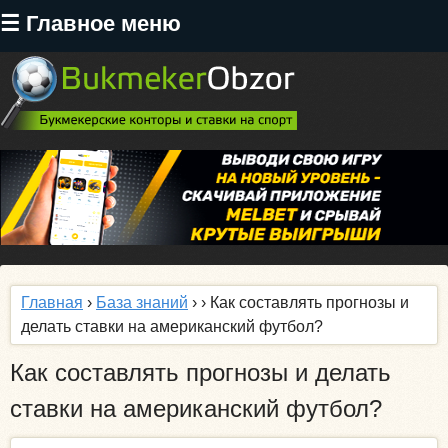
Перейти
☰ Главное меню
к
основному
содержанию
Главная
›
База знаний
›
› Как составлять прогнозы и
делать ставки на американский футбол?
Как составлять прогнозы и делать
ставки на американский футбол?