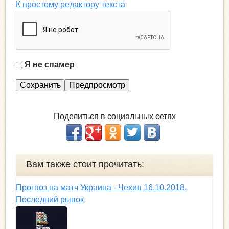
К простому редактору текста
Я не спамер
Я
с
п
а
Поделиться в социальных сетях
м
е
р
Вам также стоит прочитать:
Прогноз на матч Украина - Чехия 16.10.2018.
Последний рывок