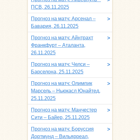
ПСВ, 26.11.2025
Прогноз на матч: Арсенал –
>
Бавария, 26.11.2025
Прогноз на матч: Айнтрахт
>
Франкфурт – Аталанта,
26.11.2025
Прогноз на матч: Челси –
>
Барселона, 25.11.2025
Прогноз на матч: Олимпик
>
Марсель – Ньюкасл Юнайтед,
25.11.2025
Прогноз на матч: Манчестер
>
Сити – Байер, 25.11.2025
Прогноз на матч: Боруссия
>
Дортмунд – Вильярреал,