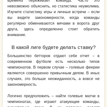
времена переживает команда. Часто это
невозможно объяснить, но статистика неумолима.
Изучите статистику игры и личные встречи – если
вы видите закономерности, когда команды
регулярно обмениваются мячами в ворота друг
друга, здесь определенно стоит обратить
внимание.
В какой лиге будете делать ставку?
Большинство бетторов отдают себе отчет – в
современном футболе есть несколько типов
чемпионатов. В первом случае – голевые феерии
являются совершенно привычным делом. В иных
случаях, это больше неожиданность, а вовсе не
закономерность.
Логично предположить – найти голевые матчи в
чемпионатах, где играют атакующие команды,