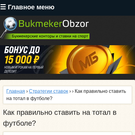
Перейти
☰ Главное меню
к
основному
содержанию
Главная
›
Стратегии ставок
›
› Как правильно ставить
на тотал в футболе?
Как правильно ставить на тотал в
футболе?