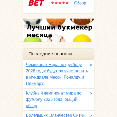
Обзор
Последние новости
Чемпионат мира по футболу
>
2026 года: будут ли участвовать
в мундиале Месси, Роналду, и
Неймар?
Клубный чемпионат мира по
>
футболу 2025 года: общий
обзор
Болельщик «Манчестер Сити»
>