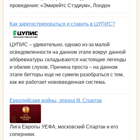
проведения: «Эмирейтс Стэдиум», Лондон
Как зарегистрироваться и ставить в ЦУПИС?
ЦУПИС – удивительно, однако из-за малой
осведомленности на данном этапе вокруг данной
аббревиатуры складываются настоящие легенды
и обилие слухов. Причина проста – на данном
этапе бетторы еще не сумели разобраться с тем,
как же работает нововведенная система.
Европейские войны, эпизод III. Спартак
Лига Европы УЕФА, московский Спартак и его
соперники.