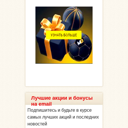
Лучшие акции и бонусы
на email
Подпишитесь и будьте в курсе
самых лучших акций и последних
новостей