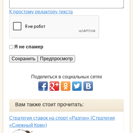
К простому редактору текста
Я не спамер
Я
с
п
а
Поделиться в социальных сетях
м
е
р
Вам также стоит прочитать:
Стратегия ставок на спорт «Разгон» (Стратегия
«Снежный Ком»)