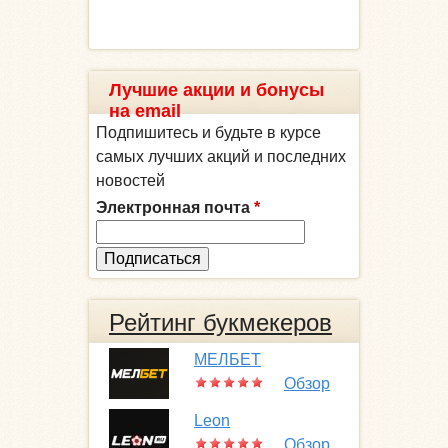
Лучшие акции и бонусы
на email
Подпишитесь и будьте в курсе
самых лучших акций и последних
новостей
Электронная почта
*
Рейтинг букмекеров
МЕЛБЕТ
Обзор
Leon
Обзор