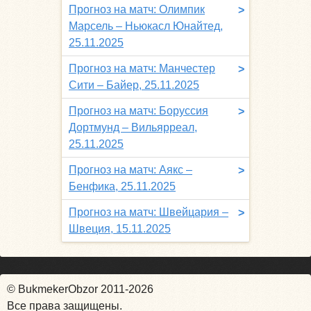
Прогноз на матч: Олимпик
>
Марсель – Ньюкасл Юнайтед,
25.11.2025
Прогноз на матч: Манчестер
>
Сити – Байер, 25.11.2025
Прогноз на матч: Боруссия
>
Дортмунд – Вильярреал,
25.11.2025
Прогноз на матч: Аякс –
>
Бенфика, 25.11.2025
Прогноз на матч: Швейцария –
>
Швеция, 15.11.2025
© BukmekerObzor 2011-2026
Все права защищены.