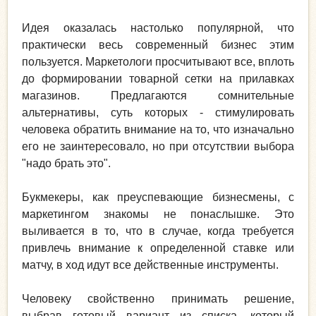
Идея оказалась настолько популярной, что
практически весь современный бизнес этим
пользуется. Маркетологи просчитывают все, вплоть
до формировании товарной сетки на прилавках
магазинов. Предлагаются сомнительные
альтернативы, суть которых - стимулировать
человека обратить внимание на то, что изначально
его не заинтересовало, но при отсутствии выбора
"надо брать это".
Букмекеры, как преуспевающие бизнесмены, с
маркетингом знакомы не понаслышке. Это
выливается в то, что в случае, когда требуется
привлечь внимание к определенной ставке или
матчу, в ход идут все действенные инструменты.
Человеку свойственно принимать решение,
выбрав готовый вариант из списка, который