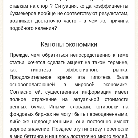
ставкам на спорт? Ситуация, когда коэффициенты
букмекеров вообще не соответствуют результатам,
возникает достаточно часто - в чем же причина
подобного явления?
Каноны экономики
Прежде, чем обратиться непосредственно к теме
статьи, хочется сделать акцент на таком термине,
как гипотеза эффективного рынка.
Продолжительное время эта гипотеза была
основополагающей в мировой экономике.
Согласно ей, существенная информация имеет
полное отражение на актуальной стоимости
ценных бумаг. Иными словами, котировки на
фондовых биржах не могут быть переоцененными,
либо же недооцененными, они постоянно имеют
верное значение. Позднее эту гипотезу перенесли
в мир беттинга и нашлось достаточно много людей,