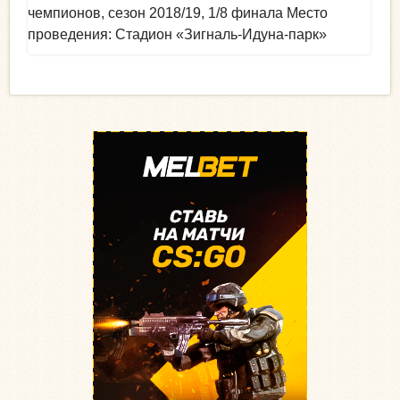
чемпионов, сезон 2018/19, 1/8 финала Место
проведения: Стадион «Зигналь-Идуна-парк»