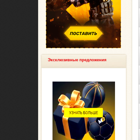
Эксклюзивные предложения