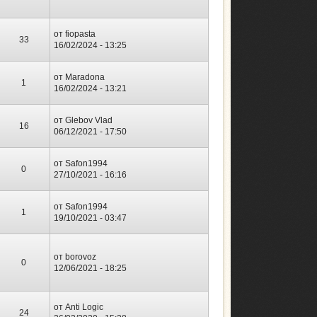
от
fiopasta
33
16/02/2024 - 13:25
от
Maradona
1
16/02/2024 - 13:21
от
Glebov Vlad
16
06/12/2021 - 17:50
от
Safon1994
0
27/10/2021 - 16:16
от
Safon1994
1
19/10/2021 - 03:47
от
borovoz
0
12/06/2021 - 18:25
от
Anti Logic
24