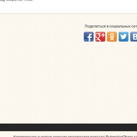
Поделиться в социальных се