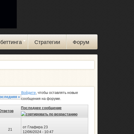
беттинга
Стратегии
Форум
Войдите
, чтобы оставлять новые
оследняя »
сообщения на форуме.
Последнее сообщение
Ответов
от
Глафира 23
21
12/06/2024 - 10:47