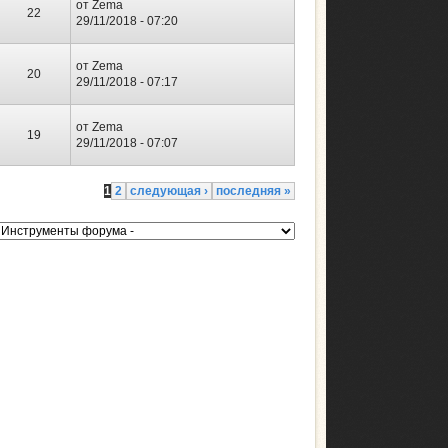
от
Zema
22
29/11/2018 - 07:20
от
Zema
20
29/11/2018 - 07:17
от
Zema
19
29/11/2018 - 07:07
1
2
следующая ›
последняя »