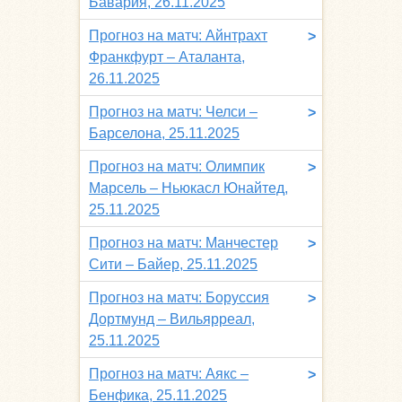
Бавария, 26.11.2025
Прогноз на матч: Айнтрахт
>
Франкфурт – Аталанта,
26.11.2025
Прогноз на матч: Челси –
>
Барселона, 25.11.2025
Прогноз на матч: Олимпик
>
Марсель – Ньюкасл Юнайтед,
25.11.2025
Прогноз на матч: Манчестер
>
Сити – Байер, 25.11.2025
Прогноз на матч: Боруссия
>
Дортмунд – Вильярреал,
25.11.2025
Прогноз на матч: Аякс –
>
Бенфика, 25.11.2025