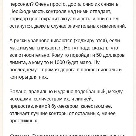
персонал? Очень просто, достаточно их снизить.
Необходимость контроля над ними отпадает,
коридор цен сохранит актуальность, и они в нем
останутся, даже в случае значительных изменений.
А риски уравновешиваются (хеджируются), если
максимумы снижаются. Но тут надо сказать, что
все относительно. Кому то подойдет и 50 долларов
лимита, а кому то и 1000 будет мало. Ну
последнему – прямая дорога в профессионалы и
конторы для них.
Баланс, правильно и удачно подобранный, между
исходами, количеством их, и линией,
предоставляемой букмекером, качеством ее,
отличает лучшие конторы от остальных, менее
престижных.