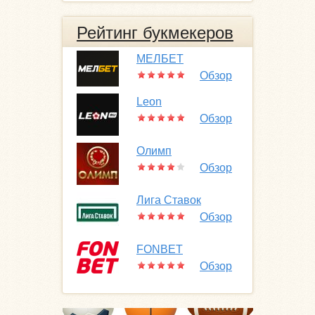
Рейтинг букмекеров
МЕЛБЕТ
Обзор
Leon
Обзор
Олимп
Обзор
Лига Ставок
Обзор
FONBET
Обзор