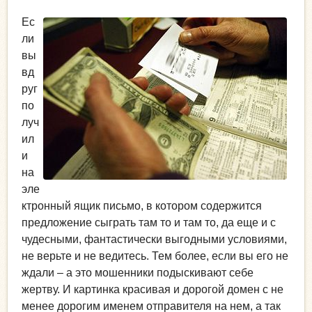
Ес
ли
вы
вд
руг
по
луч
ил
и
на
эле
ктронный ящик письмо, в котором содержится
предложение сыграть там то и там то, да еще и с
чудесными, фантастически выгодными условиями,
не верьте и не ведитесь. Тем более, если вы его не
ждали – а это мошенники подыскивают себе
жертву. И картинка красивая и дорогой домен с не
менее дорогим именем отправителя на нем, а так