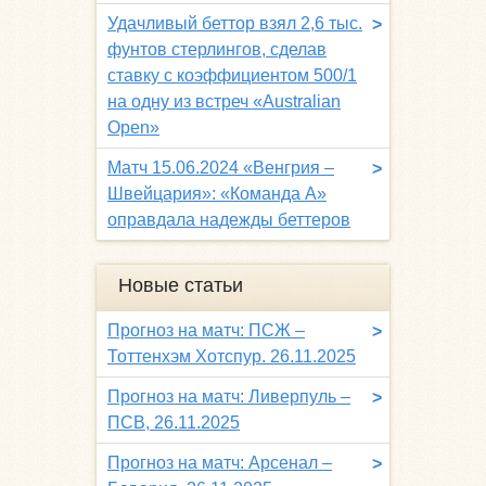
Удачливый беттор взял 2,6 тыс.
>
фунтов стерлингов, сделав
ставку с коэффициентом 500/1
на одну из встреч «Australian
Open»
Матч 15.06.2024 «Венгрия –
>
Швейцария»: «Команда A»
оправдала надежды беттеров
Новые статьи
Прогноз на матч: ПСЖ –
>
Тоттенхэм Хотспур. 26.11.2025
Прогноз на матч: Ливерпуль –
>
ПСВ, 26.11.2025
Прогноз на матч: Арсенал –
>