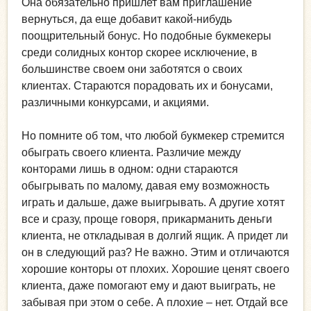
Она обязательно пришлет вам приглашение
вернуться, да еще добавит какой-нибудь
поощрительный бонус. Но подобные букмекеры
среди солидных контор скорее исключение, в
большинстве своем они заботятся о своих
клиентах. Стараются порадовать их и бонусами,
различными конкурсами, и акциями.
Но помните об том, что любой букмекер стремится
обыграть своего клиента. Различие между
конторами лишь в одном: одни стараются
обыгрывать по малому, давая ему возможность
играть и дальше, даже выигрывать. А другие хотят
все и сразу, проще говоря, прикарманить деньги
клиента, не откладывая в долгий ящик. А придет ли
он в следующий раз? Не важно. Этим и отличаются
хорошие конторы от плохих. Хорошие ценят своего
клиента, даже помогают ему и дают выиграть, не
забывая при этом о себе. А плохие – нет. Отдай все