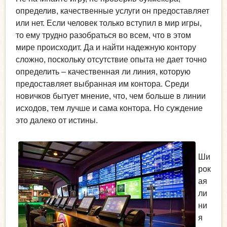
определив, качественные услуги он предоставляет
или нет. Если человек только вступил в мир игры,
то ему трудно разобраться во всем, что в этом
мире происходит. Да и найти надежную контору
сложно, поскольку отсутствие опыта не дает точно
определить – качественная ли линия, которую
предоставляет выбранная им контора. Среди
новичков бытует мнение, что, чем больше в линии
исходов, тем лучше и сама контора. Но суждение
это далеко от истины.
Ши
рок
ая
ли
ни
я