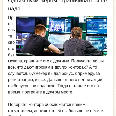
Одним букмекером ограничиваться не
надо
Пр
ов
ерь
те
сво
его
бук
мекера, сравните его с другими. Получаете ли вы
все, что дают игрокам в других конторах? А то
случается, букмекер выдал бонус, к примеру, за
регистрацию, и все. Дальше от него нет ни акций,
ни бонусов, ни подарков. Тогда оставьте его на
время, поиграйте в другом месте.
Поверьте, контора обеспокоится вашим
отсутствием, денежек то ей вы больше не несете.