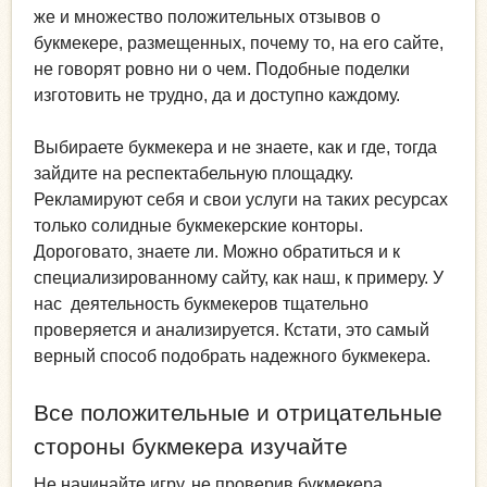
же и множество положительных отзывов о
букмекере, размещенных, почему то, на его сайте,
не говорят ровно ни о чем. Подобные поделки
изготовить не трудно, да и доступно каждому.
Выбираете букмекера и не знаете, как и где, тогда
зайдите на респектабельную площадку.
Рекламируют себя и свои услуги на таких ресурсах
только солидные букмекерские конторы.
Дороговато, знаете ли. Можно обратиться и к
специализированному сайту, как наш, к примеру. У
нас деятельность букмекеров тщательно
проверяется и анализируется. Кстати, это самый
верный способ подобрать надежного букмекера.
Все положительные и отрицательные
стороны букмекера изучайте
Не начинайте игру, не проверив букмекера,