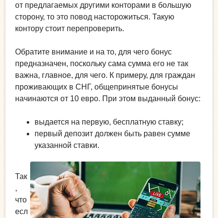
от предлагаемых другими конторами в большую
сторону, то это повод насторожиться. Такую
контору стоит перепроверить.
Обратите внимание и на то, для чего бонус
предназначен, поскольку сама сумма его не так
важна, главное, для чего. К примеру, для граждан
проживающих в СНГ, общепринятые бонусы
начинаются от 10 евро. При этом выданный бонус:
выдается на первую, бесплатную ставку;
первый депозит должен быть равен сумме
указанной ставки.
Так
,
что
есл