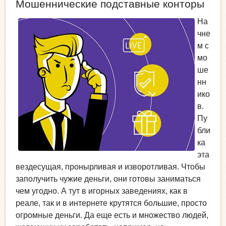
Мошеннические подставные конторы
На
чне
м с
мо
ше
нн
ико
в.
Пу
бли
ка
эта
вездесущая, пронырливая и изворотливая. Чтобы
заполучить чужие деньги, они готовы заниматься
чем угодно. А тут в игорных заведениях, как в
реале, так и в интернете крутятся большие, просто
огромные деньги. Да еще есть и множество людей,