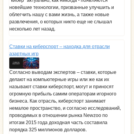
"кибер" актуально, как никогда - появляются
новейшие технологии, призванные улучшить и
облегчить нашу с вами жизнь, а также новые
развлечения, о которых никто еще не слышал
несколько лет назад.
Ставки на киберспорт – находка для отрасли
азартных игр
Согласно выводам экспертов – ставки, которые
делают на компьютерные игры или же как их
называют ставки киберспорт, могут и приносят
огромную прибыль самим операторам игорного
бизнеса. Как отрасль, киберспорт занимает
немалое пространство, и согласно исследований,
проводимых в отношении рынка Newzoo по
итогам 2015 года доходная часть составила
порядка 325 миллионов долларов.