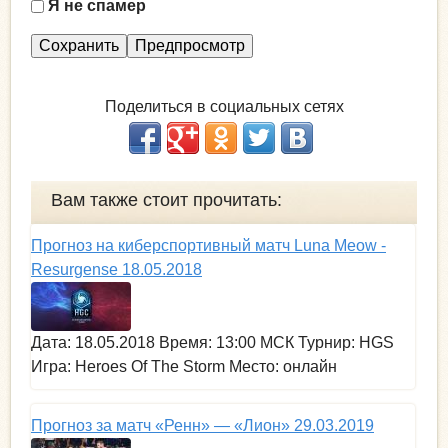
Я не спамер
Я
с
п
а
Поделиться в социальных сетях
м
е
р
Вам также стоит прочитать:
Прогноз на киберспортивный матч Luna Meow -
Resurgense 18.05.2018
Дата: 18.05.2018 Время: 13:00 МСК Турнир: HGS
Игра: Heroes Of The Storm Место: онлайн
Прогноз за матч «Ренн» — «Лион» 29.03.2019