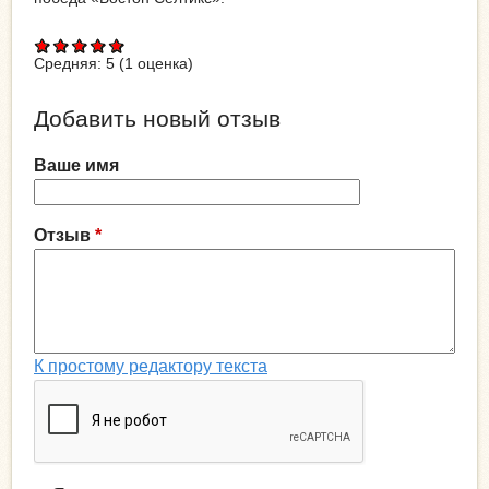
Средняя:
5
(
1
оценка)
Добавить новый отзыв
Ваше имя
Отзыв
*
К простому редактору текста