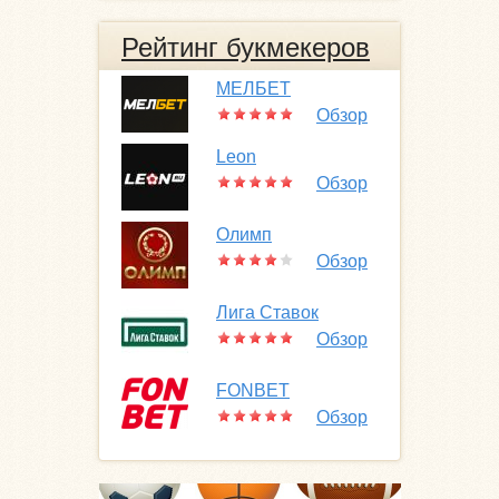
Рейтинг букмекеров
МЕЛБЕТ
Обзор
Leon
Обзор
Олимп
Обзор
Лига Ставок
Обзор
FONBET
Обзор