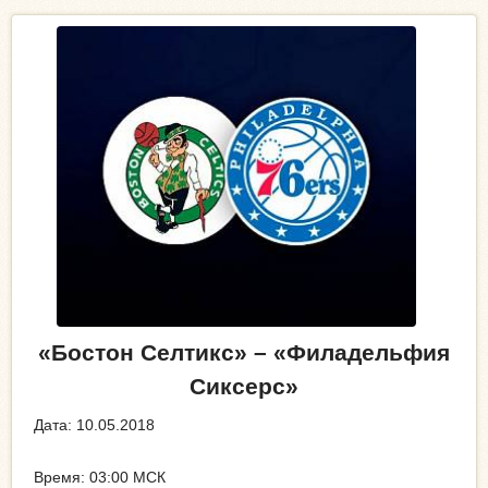
«Бостон Селтикс» – «Филадельфия
Сиксерс»
Дата: 10.05.2018
Время: 03:00 МСК